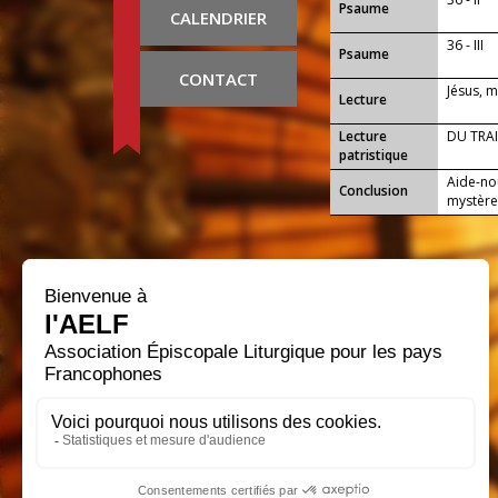
Psaume
CALENDRIER
36 - III
Psaume
CONTACT
Jésus, 
Lecture
Lecture
DU TRAI
patristique
Aide-nou
Conclusion
mystères