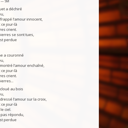
c — SM
uet a déchiré
u,
frappé l’amour innocent,
 ce jour-là
res crient.
pierres se sont tues,
est perdue
ne a couronné
u,
montré l’amour enchaîné,
 ce jour-là
res crient.
ierres...
cloué au bois
u,
ressé l’amour sur la croix,
 ce jour-là
e ciel.
’a pas répondu,
est perdue