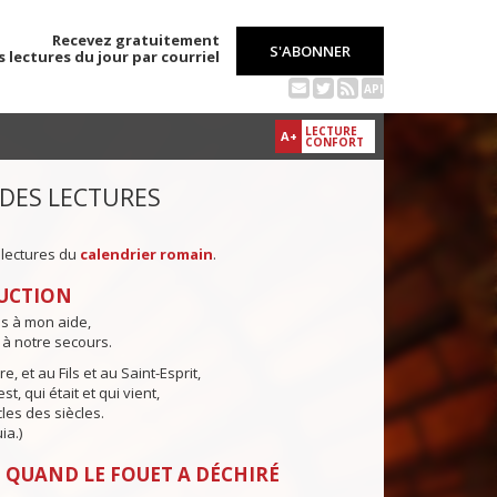
Recevez gratuitement
S'ABONNER
s lectures du jour par courriel
API
LECTURE
A+
CONFORT
 DES LECTURES
 lectures du
calendrier romain
.
UCTION
ns à mon aide,
 à notre secours.
e, et au Fils et au Saint-Esprit,
st, qui était et qui vient,
cles des siècles.
ia.)
 QUAND LE FOUET A DÉCHIRÉ