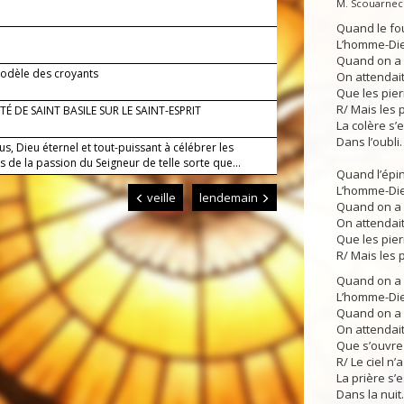
M. Scouarne
Quand le fo
L’homme-Die
Quand on a 
modèle des croyants
On attendait
Que les pier
R/ Mais les 
TÉ DE SAINT BASILE SUR LE SAINT-ESPRIT
La colère s’
Dans l’oubli.
s, Dieu éternel et tout-puissant à célébrer les
 de la passion du Seigneur de telle sorte que...
Quand l’épi
L’homme-Die
veille
lendemain
Quand on a 
On attendait
Que les pier
R/ Mais les p
Quand on a 
L’homme-Die
Quand on a d
On attendait
Que s’ouvre l
R/ Le ciel n
La prière s’
Dans la nuit.