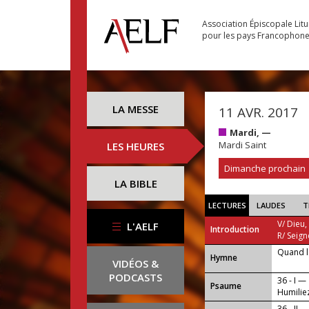
Association Épiscopale Lit
pour les pays Francophon
LA MESSE
11 AVR. 2017
Mardi, —
Mardi Saint
LES HEURES
Dimanche prochain
LA BIBLE
LECTURES
LAUDES
T
V/ Dieu,
L'AELF
Introduction
R/ Seign
Quand l
...
Hymne
VIDÉOS &
PODCASTS
36 - I —
Psaume
Humiliez
36 - II