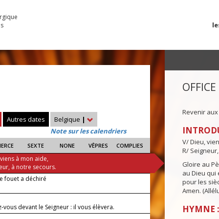
urgique
le
es
OFFICE
Revenir aux
Autres dates
Belgique
|
INTROD
Note sur les calendriers
V/ Dieu, vie
IERCE
SEXTE
NONE
VÊPRES
COMPLIES
R/ Seigneur,
 viens à mon aide,
Gloire au Pèr
eur, à notre secours.
au Dieu qui e
e fouet a déchiré
pour les siè
Amen. (Allélu
-vous devant le Seigneur : il vous élèvera.
HYMNE :