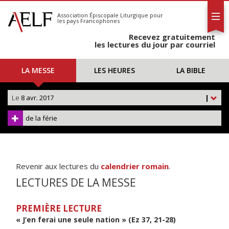
L'AELF
S'abonner
Association Épiscopale Liturgique
pour
les pays Francophones
Calendrier
Recevez gratuitement
Contact
les lectures du jour par courriel
LA MESSE
LES HEURES
LA BIBLE
Le
8 avr. 2017
|
de la férie
Revenir aux lectures du
calendrier romain
.
LECTURES DE LA MESSE
PREMIÈRE LECTURE
« J’en ferai une seule nation » (Ez 37, 21-28)