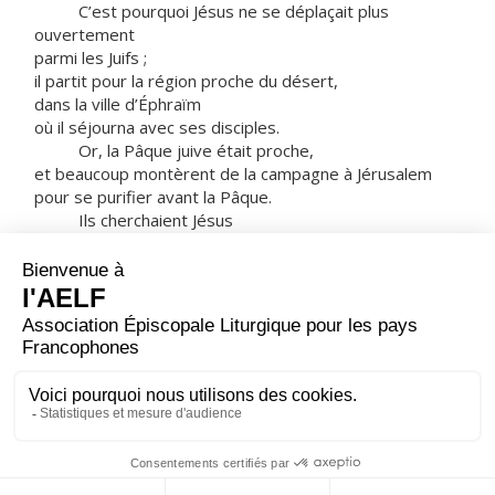
C’est pourquoi Jésus ne se déplaçait plus
ouvertement
parmi les Juifs ;
il partit pour la région proche du désert,
dans la ville d’Éphraïm
où il séjourna avec ses disciples.
Or, la Pâque juive était proche,
et beaucoup montèrent de la campagne à Jérusalem
pour se purifier avant la Pâque.
Ils cherchaient Jésus
et, dans le Temple, ils se disaient entre eux :
« Qu’en pensez-vous ?
Il ne viendra sûrement pas à la fête ! »
Les grands prêtres et les pharisiens avaient
donné des ordres :
quiconque saurait où il était devait le dénoncer,
pour qu’on puisse l’arrêter.
– Acclamons la Parole de Dieu.