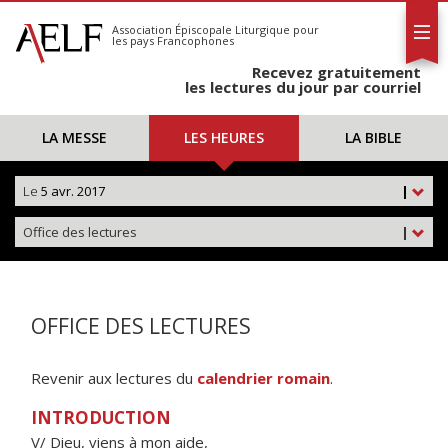
L'AELF
S'abonner
Association Épiscopale Liturgique
pour
les pays Francophones
Calendrier
Recevez gratuitement
Contact
les lectures du jour par courriel
LA MESSE
LES HEURES
LA BIBLE
Le
5 avr. 2017
|
Office des lectures
|
OFFICE DES LECTURES
Revenir aux lectures du
calendrier romain
.
INTRODUCTION
V/ Dieu, viens à mon aide,