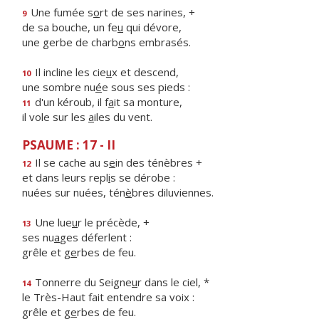
Une fumée s
o
rt de ses narines, +
9
de sa bouche, un fe
u
qui dévore,
une gerbe de charb
o
ns embrasés.
Il incline les cie
u
x et descend,
10
une sombre nu
é
e sous ses pieds :
d'un kéroub, il f
a
it sa monture,
11
il vole sur les
a
iles du vent.
PSAUME : 17 - II
Il se cache au s
e
in des ténèbres +
12
et dans leurs repl
i
s se dérobe :
nuées sur nuées, tén
è
bres diluviennes.
Une lue
u
r le précède, +
13
ses nu
a
ges déferlent :
grêle et g
e
rbes de feu.
Tonnerre du Seigne
u
r dans le ciel, *
14
le Très-Haut fait entendre sa voix :
grêle et g
e
rbes de feu.