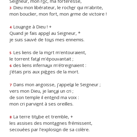
Seigneur, mon r
o
c, ma forteresse,
Dieu mon libérateur, le roch
e
r qui m'abrite,
3
mon bouclier, mon fort, mon
a
rme de victoire !
Lou
a
nge à Dieu ! +
4
Quand je fais app
e
l au Seigneur, *
je suis sauvé de to
u
s mes ennemis.
Les liens de la m
o
rt m'entouraient,
5
le torrent fat
a
l m'épouvantait ;
des liens inferna
u
x m'étreignaient :
6
j'étais pris aux pi
è
ges de la mort.
Dans mon angoisse, j'appel
a
i le Seigneur ;
7
vers mon Dieu, je lanç
a
i un cri ;
de son temple il ent
e
nd ma voix :
mon cri parvi
e
nt à ses oreilles.
La terre tit
u
be et tremble, +
8
les assises des mont
a
gnes frémissent,
secouées par l'explosi
o
n de sa colère.