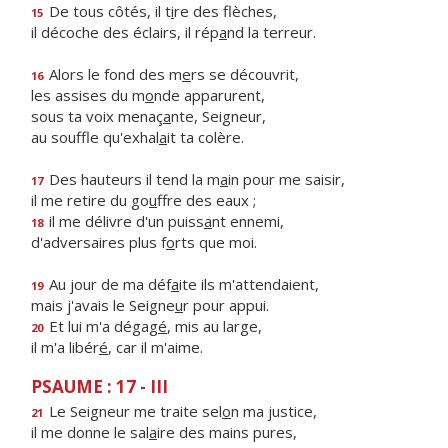
De tous côtés, il t
i
re des flèches,
15
il décoche des éclairs, il rép
a
nd la terreur.
Alors le fond des m
e
rs se découvrit,
16
les assises du m
o
nde apparurent,
sous ta voix menaç
a
nte, Seigneur,
au souffle qu'exhal
a
it ta colère.
Des hauteurs il tend la m
a
in pour me saisir,
17
il me retire du go
u
ffre des eaux ;
il me délivre d'un puiss
a
nt ennemi,
18
d'adversaires plus f
o
rts que moi.
Au jour de ma déf
a
ite ils m'attendaient,
19
mais j'avais le Seigne
u
r pour appui.
Et lui m'a dégag
é
, mis au large,
20
il m'a libér
é
, car il m'aime.
PSAUME : 17 - III
Le Seigneur me traite sel
o
n ma justice,
21
il me donne le sal
a
ire des mains pures,