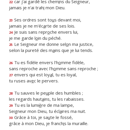
car j'ai gardé les chem
i
ns du Seigneur,
22
jamais je n'ai trah
i
mon Dieu.
Ses ordres sont to
u
s devant moi,
23
jamais je ne m'éc
a
rte de ses lois.
Je suis sans repr
o
che envers lui,
24
je me garde l
o
in du péché.
Le Seigneur me donne sel
o
n ma justice,
25
selon la pureté des m
a
ins que je lui tends.
Tu es fidèle envers l'h
o
mme fidèle,
26
sans reproche avec l'h
o
mme sans reproche ;
envers qui est loy
a
l, tu es loyal,
27
tu ruses av
e
c le pervers.
Tu sauves le pe
u
ple des humbles ;
28
les regards haut
a
ins, tu les rabaisses.
Tu es la lumi
è
re de ma lampe,
29
Seigneur mon Dieu, tu écl
a
ires ma nuit.
Grâce à toi, je sa
u
te le fossé,
30
grâce à mon Dieu, je franch
i
s la muraille.