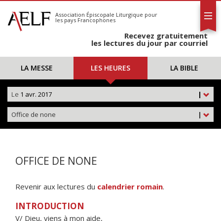
L'AELF
S'abonner
Association Épiscopale Liturgique
pour
les pays Francophones
Calendrier
Recevez gratuitement
Contact
les lectures du jour par courriel
LA MESSE
LES HEURES
LA BIBLE
Le
1 avr. 2017
|
Office de none
|
OFFICE DE NONE
Revenir aux lectures du
calendrier romain
.
INTRODUCTION
V/ Dieu, viens à mon aide,