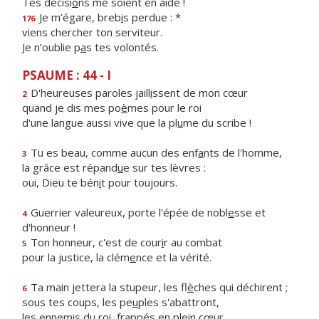
Tes décisi
o
ns me soient en aide !
Je m’égare, breb
i
s perdue : *
176
viens chercher ton serviteur.
Je n’oublie p
a
s tes volontés.
PSAUME : 44 - I
D'heureuses paroles jaill
i
ssent de mon cœur
2
quand je dis mes po
è
mes pour le roi
d'une langue aussi vive que la pl
u
me du scribe !
Tu es beau, comme aucun des enf
a
nts de l'homme,
3
la grâce est répand
u
e sur tes lèvres :
oui, Dieu te bén
i
t pour toujours.
Guerrier valeureux, porte l'épée de nobl
e
sse et
4
d'honneur !
Ton honneur, c'est de cour
i
r au combat
5
pour la justice, la clém
e
nce et la vérité.
Ta main jettera la stupeur, les fl
è
ches qui déchirent ;
6
sous tes coups, les pe
u
ples s'abattront,
les ennemis du roi, frapp
é
s en plein cœur.