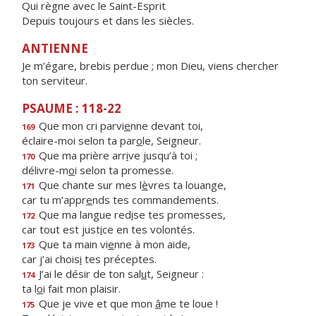
Qui règne avec le Saint-Esprit
Depuis toujours et dans les siècles.
ANTIENNE
Je m’égare, brebis perdue ; mon Dieu, viens chercher
ton serviteur.
PSAUME : 118-22
Que mon cri parvi
e
nne devant toi,
169
éclaire-moi selon ta par
o
le, Seigneur.
Que ma prière arr
i
ve jusqu’à toi ;
170
délivre-m
o
i selon ta promesse.
Que chante sur mes l
è
vres ta louange,
171
car tu m’appr
e
nds tes commandements.
Que ma langue red
i
se tes promesses,
172
car tout est just
i
ce en tes volontés.
Que ta main vi
e
nne à mon aide,
173
car j’ai chois
i
tes préceptes.
J’ai le désir de ton sal
u
t, Seigneur :
174
ta l
o
i fait mon plaisir.
Que je vive et que mon
â
me te loue !
175