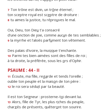
Ton trône est divin, un tr
ô
ne éternel ;
7
ton sceptre royal est sc
e
ptre de droiture :
tu aimes la justice, tu répro
u
ves le mal.
8
Oui, Dieu, ton Die
u
t'a consacré
d'une onction de joie, comme auc
u
n de tes semblables ;
la myrrhe et l'aloès parf
u
ment ton vêtement.
9
Des palais d'ivoire, la mus
i
que t'enchante.
Parmi tes bien-aimées sont des f
lles de roi ;
10
à ta droite, la préférée, sous les
o
rs d'Ophir.
PSAUME : 44 - II
Écoute, ma fille, reg
a
rde et tends l'oreille ;
11
oublie ton peuple et la mais
o
n de ton père :
le roi sera sédu
i
t par ta beauté.
12
Il est ton Seigneur : prosterne-t
o
i devant lui.
Alors, fille de Tyr, les plus r
i
ches du peuple,
13
chargés de présents, quêter
o
nt ton sourire.