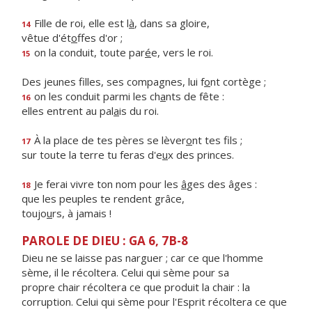
Fille de roi, elle est l
à
, dans sa gloire,
14
vêtue d'ét
o
ffes d'or ;
on la conduit, toute par
é
e, vers le roi.
15
Des jeunes filles, ses compagnes, lui f
o
nt cortège ;
on les conduit parmi les ch
a
nts de fête :
16
elles entrent au pal
a
is du roi.
À la place de tes pères se lèver
o
nt tes fils ;
17
sur toute la terre tu feras d'e
u
x des princes.
Je ferai vivre ton nom pour les
â
ges des âges :
18
que les peuples te rendent grâce,
toujo
u
rs, à jamais !
PAROLE DE DIEU : GA 6, 7B-8
Dieu ne se laisse pas narguer ; car ce que l'homme
sème, il le récoltera. Celui qui sème pour sa
propre chair récoltera ce que produit la chair : la
corruption. Celui qui sème pour l'Esprit récoltera ce que