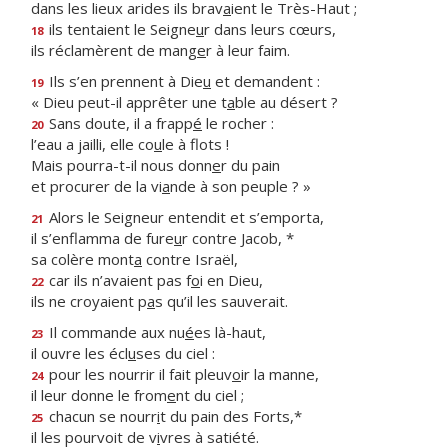
dans les lieux arides ils brav
a
ient le Très-Haut ;
ils tentaient le Seigne
u
r dans leurs cœurs,
18
ils réclamèrent de mang
e
r à leur faim.
Ils s’en prennent à Die
u
et demandent :
19
« Dieu peut-il apprêter une t
a
ble au désert ?
Sans doute, il a frapp
é
le rocher :
20
l’eau a jailli, elle co
u
le à flots !
Mais pourra-t-il nous donn
e
r du pain
et procurer de la vi
a
nde à son peuple ? »
Alors le Seigneur entendit et s’emporta,
21
il s’enflamma de fure
u
r contre Jacob, *
sa colère mont
a
contre Israël,
car ils n’avaient pas f
o
i en Dieu,
22
ils ne croyaient p
a
s qu’il les sauverait.
Il commande aux nu
é
es là-haut,
23
il ouvre les écl
u
ses du ciel :
pour les nourrir il fait pleuv
o
ir la manne,
24
il leur donne le from
e
nt du ciel ;
chacun se nourr
i
t du pain des Forts,*
25
il les pourvoit de v
i
vres à satiété.