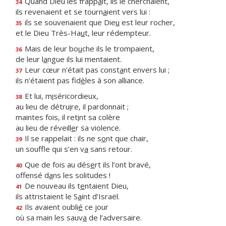
Quand Dieu les frapp
a
it, ils le cherchaient,
34
ils revenaient et se tourn
a
ient vers lui :
ils se souvenaient que Die
u
est leur rocher,
35
et le Dieu Très-Ha
u
t, leur rédempteur.
Mais de leur bo
u
che ils le trompaient,
36
de leur l
a
ngue ils lui mentaient.
Leur cœur n’était pas const
a
nt envers lui ;
37
ils n’étaient pas fid
è
les à son alliance.
Et lui, m
i
séricordieux,
38
au lieu de détru
i
re, il pardonnait ;
maintes fois, il ret
i
nt sa colère
au lieu de réveill
e
r sa violence.
Il se rappelait : ils ne s
o
nt que chair,
39
un souffle qui s’en v
a
sans retour.
Que de fois au dés
e
rt ils l’ont bravé,
40
offensé d
a
ns les solitudes !
De nouveau ils t
e
ntaient Dieu,
41
ils attristaient le S
a
int d’Israël.
Ils avaient oubli
é
ce jour
42
où sa main les sauv
a
de l’adversaire.