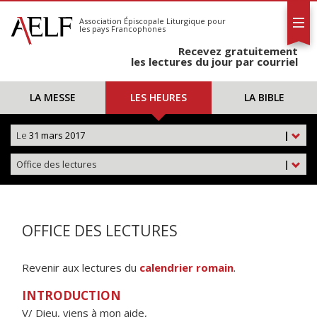
L'AELF
S'abonner
Association Épiscopale Liturgique
pour
les pays Francophones
Calendrier
Recevez gratuitement
Contact
les lectures du jour par courriel
LA MESSE
LES HEURES
LA BIBLE
Le
31 mars 2017
|
Office des lectures
|
OFFICE DES LECTURES
Revenir aux lectures du
calendrier romain
.
INTRODUCTION
V/ Dieu, viens à mon aide,