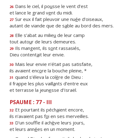
Dans le ciel, il po
u
sse le vent d’est
26
et lance le grand v
e
nt du midi.
Sur eux il fait pleuvoir une nu
é
e d’oiseaux,
27
autant de viande que de s
a
ble au bord des mers.
Elle s’abat au milie
u
de leur camp
28
tout auto
u
r de leurs demeures.
Ils mangent, ils s
o
nt rassasiés,
29
Dieu content
a
it leur envie.
Mais leur envie n’était pas satisfaite,
30
ils avaient enc
o
re la bouche pleine, *
quand s’éleva la col
è
re de Dieu :
31
il frappe les plus vaill
a
nts d’entre eux
et terrasse la jeun
e
sse d’Israël.
PSAUME : 77 - III
Et pourtant ils péch
a
ient encore,
32
ils n’avaient pas f
o
i en ses merveilles.
D’un souffle il ach
è
ve leurs jours,
33
et leurs ann
é
es en un moment.