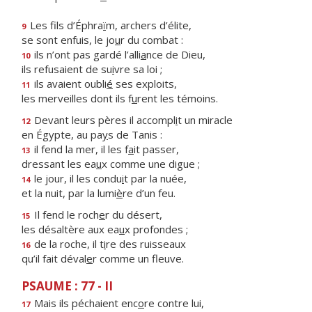
Les fils d’Éphra
ï
m, archers d’élite,
9
se sont enfuis, le jo
u
r du combat :
ils n’ont pas gardé l’alli
a
nce de Dieu,
10
ils refusaient de su
i
vre sa loi ;
ils avaient oubli
é
ses exploits,
11
les merveilles dont ils f
u
rent les témoins.
Devant leurs pères il accompl
i
t un miracle
12
en Égypte, au pa
y
s de Tanis :
il fend la mer, il les f
a
it passer,
13
dressant les ea
u
x comme une digue ;
le jour, il les condu
i
t par la nuée,
14
et la nuit, par la lumi
è
re d’un feu.
Il fend le roch
e
r du désert,
15
les désaltère aux ea
u
x profondes ;
de la roche, il t
i
re des ruisseaux
16
qu’il fait déval
e
r comme un fleuve.
PSAUME : 77 - II
Mais ils péchaient enc
o
re contre lui,
17