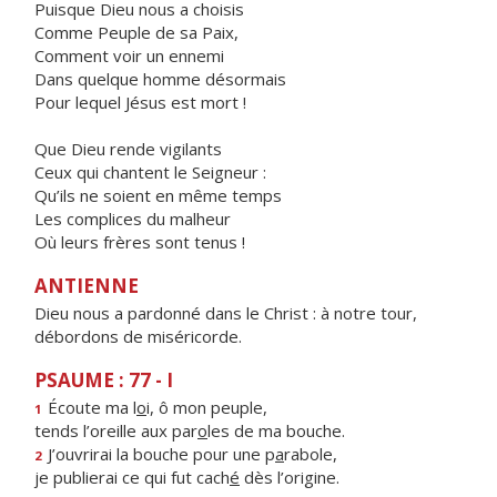
Puisque Dieu nous a choisis
Comme Peuple de sa Paix,
Comment voir un ennemi
Dans quelque homme désormais
Pour lequel Jésus est mort !
Que Dieu rende vigilants
Ceux qui chantent le Seigneur :
Qu’ils ne soient en même temps
Les complices du malheur
Où leurs frères sont tenus !
ANTIENNE
Dieu nous a pardonné dans le Christ : à notre tour,
débordons de miséricorde.
PSAUME : 77 - I
Écoute ma l
o
i, ô mon peuple,
1
tends l’oreille aux par
o
les de ma bouche.
J’ouvrirai la bouche pour une p
a
rabole,
2
je publierai ce qui fut cach
é
dès l’origine.