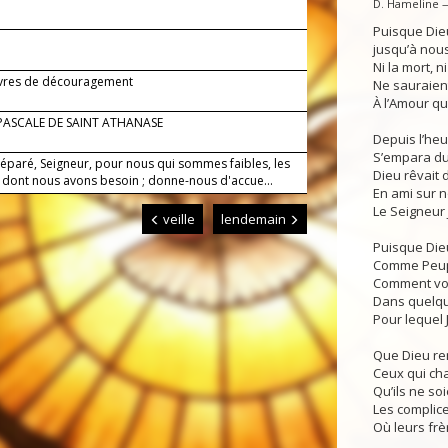
D. Hameline 
Puisque Die
jusqu’à nous
Ni la mort, n
res de découragement
Ne sauraien
À l’Amour qui
PASCALE DE SAINT ATHANASE
Depuis l’heu
S’empara du
réparé, Seigneur, pour nous qui sommes faibles, les
Dieu rêvait
 dont nous avons besoin ; donne-nous d'accue...
En ami sur 
Le Seigneur J
veille
lendemain
Puisque Die
Comme Peupl
Comment vo
Dans quelq
Pour lequel 
Que Dieu ren
Ceux qui cha
Qu’ils ne s
Les complic
Où leurs frè