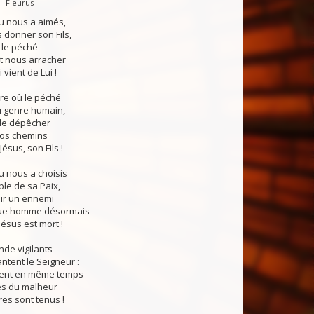
— Fleurus
u nous a aimés,
 donner son Fils,
i le péché
t nous arracher
 vient de Lui !
re où le péché
 genre humain,
 de dépêcher
nos chemins
ésus, son Fils !
u nous a choisis
e de sa Paix,
ir un ennemi
ue homme désormais
Jésus est mort !
de vigilants
ntent le Seigneur :
oient en même temps
es du malheur
res sont tenus !