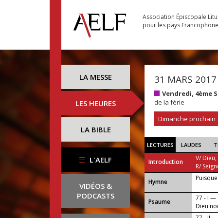
Association Épiscopale Lit
pour les pays Francophon
LA MESSE
31 MARS 2017
Vendredi, 4ème 
de la férie
LES HEURES
Dimanche prochain
LA BIBLE
LECTURES
LAUDES
T
V/ Dieu,
L'AELF
Introduction
R/ Seign
Puisque
...
Hymne
VIDÉOS &
PODCASTS
77 - I —
Psaume
Dieu nou
débordo
77 - II