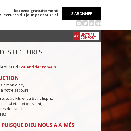
Recevez gratuitement
S'ABONNER
s lectures du jour par courriel
API
LECTURE
A+
CONFORT
 DES LECTURES
 lectures du
calendrier romain
.
UCTION
ns à mon aide,
 à notre secours.
e, et au Fils et au Saint-Esprit,
st, qui était et qui vient,
cles des siècles.
ia.)
 PUISQUE DIEU NOUS A AIMÉS