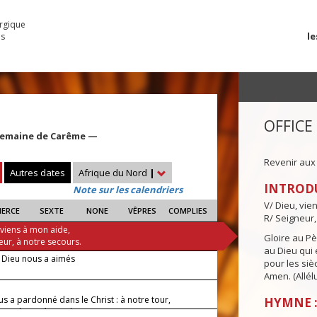
urgique
le
es
OFFICE
Semaine de Carême —
Revenir aux
Autres dates
Afrique du Nord
|
INTROD
Note sur les calendriers
V/ Dieu, vie
IERCE
SEXTE
NONE
VÊPRES
COMPLIES
R/ Seigneur,
 viens à mon aide,
Gloire au Pèr
eur, à notre secours.
au Dieu qui e
 Dieu nous a aimés
pour les siè
Amen. (Allélu
s a pardonné dans le Christ : à notre tour,
HYMNE :
ns de miséricorde.