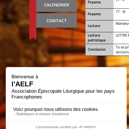
Psaume
CALENDRIER
77 - III
Psaume
CONTACT
Manœuv
Lecture
Lecture
LETTRE 
patristique
Tu as p
Conclusion
secours