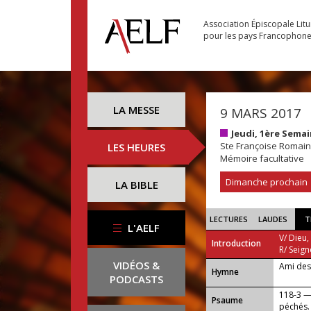
Association Épiscopale Lit
pour les pays Francophon
LA MESSE
9 MARS 2017
Jeudi, 1ère Sema
Ste Françoise Romai
LES HEURES
Mémoire facultative
Dimanche prochain
LA BIBLE
LECTURES
LAUDES
T
L'AELF
V/ Dieu,
Introduction
R/ Seign
VIDÉOS &
Ami des
...
Hymne
PODCASTS
118-3 —
Psaume
péchés.