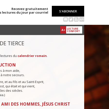
Recevez gratuitement
S'ABONNER
s lectures du jour par courriel
API
LECTURE
A+
CONFORT
 DE TIERCE
 lectures du
calendrier romain
.
UCTION
ns à mon aide,
 à notre secours.
e, et au Fils et au Saint-Esprit,
st, qui était et qui vient,
cles des siècles.
ia.)
 AMI DES HOMMES, JÉSUS CHRIST