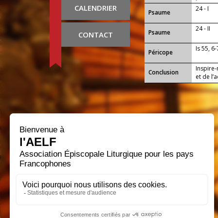
CALENDRIER
24 - I
Psaume
24 - II
Psaume
CONTACT
Is 55, 6-
Péricope
Inspire-
Conclusion
et de l
pouvons 