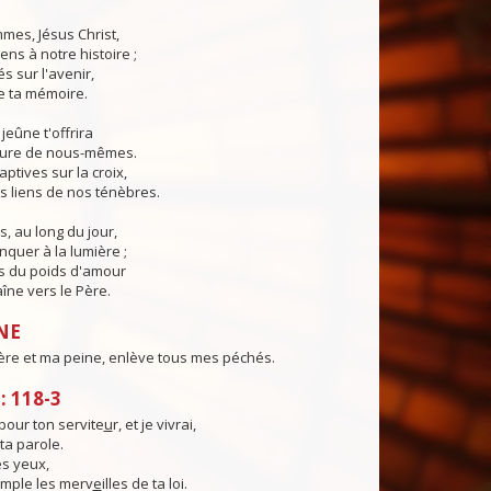
mes, Jésus Christ,
ns à notre histoire ;
s sur l'avenir,
de ta mémoire.
jeûne t'offrira
cure de nous-mêmes.
ptives sur la croix,
s liens de nos ténèbres.
s, au long du jour,
quer à la lumière ;
s du poids d'amour
aîne vers le Père.
NE
ère et ma peine, enlève tous mes péchés.
 118-3
pour ton servite
u
r, et je vivrai,
 ta parole.
s yeux,
emple les merv
e
illes de ta loi.