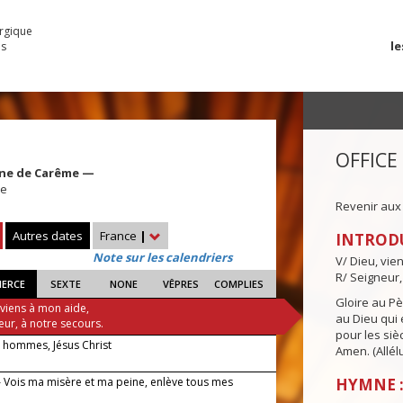
urgique
le
es
OFFICE
ine de Carême —
ne
Revenir aux
Autres dates
France
|
INTROD
Note sur les calendriers
V/ Dieu, vie
R/ Seigneur,
IERCE
SEXTE
NONE
VÊPRES
COMPLIES
Gloire au Pèr
 viens à mon aide,
au Dieu qui e
eur, à notre secours.
pour les siè
 hommes, Jésus Christ
Amen. (Allélu
 Vois ma misère et ma peine, enlève tous mes
HYMNE :