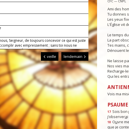
CFC — CNPL
Ami des hom
Tu donnes se
Les yeux fixé
L'Église vit 
7
Le temps du 
La part obs
nous, Seigneur, de toujours concevoir ce qui est juste
Tes mains, ca
’accomplir avec empressement ; sans toi nous ne
pas exister, fais-nous vivre en accord avec toi.
Dénouent le
veille
lendemain
Ne laisse pa
Nos vies man
Recharge-le
Qui les entr
ANTIEN
Vois ma mis
PSAUME :
Sois bon 
17
j’observer
a
i
O
u
vre me
18
que je cont