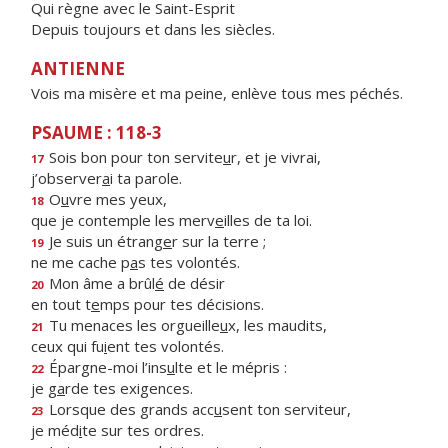
Qui règne avec le Saint-Esprit
Depuis toujours et dans les siècles.
ANTIENNE
Vois ma misère et ma peine, enlève tous mes péchés.
PSAUME : 118-3
Sois bon pour ton servite
u
r, et je vivrai,
17
j’observer
a
i ta parole.
O
u
vre mes yeux,
18
que je contemple les merv
e
illes de ta loi.
Je suis un étrang
e
r sur la terre ;
19
ne me cache p
a
s tes volontés.
Mon âme a brûl
é
de désir
20
en tout t
e
mps pour tes décisions.
Tu menaces les orgueille
u
x, les maudits,
21
ceux qui fu
i
ent tes volontés.
Épargne-moi l’ins
u
lte et le mépris :
22
je g
a
rde tes exigences.
Lorsque des grands acc
u
sent ton serviteur,
23
je méd
i
te sur tes ordres.