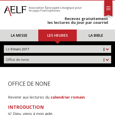
L'AELF
S'abonner
Association Épiscopale Liturgique
pour
les pays Francophones
Calendrier
Recevez gratuitement
Contact
les lectures du jour par courriel
LA MESSE
LES HEURES
LA BIBLE
Le
9 mars 2017
|
Office de none
|
OFFICE DE NONE
Revenir aux lectures du
calendrier romain
.
INTRODUCTION
V/ Dieu, viens à mon aide,