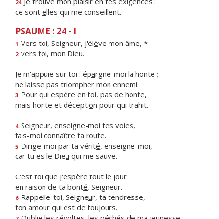
Je trouve mon plais
i
r en tes exigences :
24
ce sont
e
lles qui me conseillent.
PSAUME : 24 - I
Vers toi, Seigneur, j'él
è
ve mon âme, *
1
vers t
o
i, mon Dieu.
2
Je m'appuie sur toi : ép
a
rgne-moi la honte ;
ne laisse pas triomph
e
r mon ennemi.
Pour qui espère en t
o
i, pas de honte,
3
mais honte et décepti
o
n pour qui trahit.
Seigneur, enseigne-m
o
i tes voies,
4
fais-moi conn
a
ître ta route.
Dirige-moi par ta vérit
é
, enseigne-moi,
5
car tu es le Die
u
qui me sauve.
C'est toi que j'esp
è
re tout le jour
en raison de ta bont
é
, Seigneur.
Rappelle-toi, Seigne
u
r, ta tendresse,
6
ton amour qui
e
st de toujours.
Oublie les révoltes, les péch
é
s de ma jeunesse ;
7