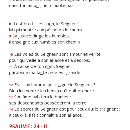
dans ton amo
u
r, ne m'oublie pas.
Il est droit, il est b
o
n, le Seigneur,
8
lui qui montre aux péche
u
rs le chemin.
Sa justice dir
i
ge les humbles,
9
il enseigne aux h
u
mbles son chemin.
Les voies du Seigneur sont amo
u
r et vérité
10
pour qui veille à son alli
a
nce et à ses lois.
À cause de ton n
o
m, Seigneur,
11
pardonne ma fa
u
te : elle est grande.
Est-il un homme qui cr
a
igne le Seigneur ?
12
Dieu lui montre le chem
i
n qu'il doit prendre.
Son âme habiter
a
le bonheur,
13
ses descendants posséder
o
nt la terre.
Le secret du Seigneur est pour ce
u
x qui le craignent ;
14
à ceux-là, il fait conn
a
ître son alliance.
PSAUME : 24 - II