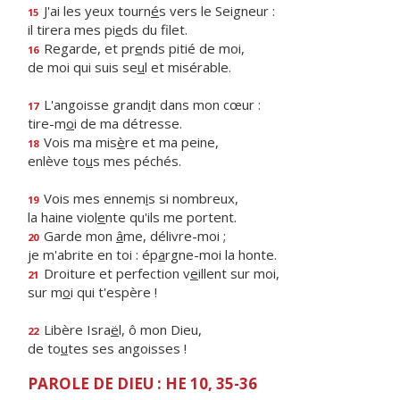
J'ai les yeux tourn
é
s vers le Seigneur :
15
il tirera mes pi
e
ds du filet.
Regarde, et pr
e
nds pitié de moi,
16
de moi qui suis se
u
l et misérable.
L'angoisse grand
i
t dans mon cœur :
17
tire-m
o
i de ma détresse.
Vois ma mis
è
re et ma peine,
18
enlève to
u
s mes péchés.
Vois mes ennem
i
s si nombreux,
19
la haine viol
e
nte qu'ils me portent.
Garde mon
â
me, délivre-moi ;
20
je m'abrite en toi : ép
a
rgne-moi la honte.
Droiture et perfection v
e
illent sur moi,
21
sur m
o
i qui t'espère !
Libère Isra
ë
l, ô mon Dieu,
22
de to
u
tes ses angoisses !
PAROLE DE DIEU : HE 10, 35-36