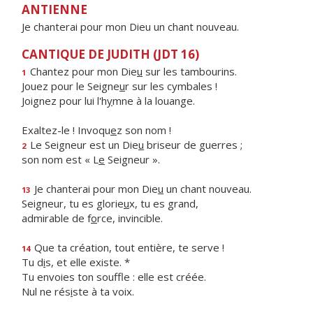
ANTIENNE
Je chanterai pour mon Dieu un chant nouveau.
CANTIQUE DE JUDITH (JDT 16)
Chantez pour mon Die
u
sur les tambourins.
1
Jouez pour le Seigne
u
r sur les cymbales !
Joignez pour lui l'h
y
mne à la louange.
Exaltez-le ! Invoqu
e
z son nom !
Le Seigneur est un Die
u
briseur de guerres ;
2
son nom est « L
e
Seigneur ».
Je chanterai pour mon Die
u
un chant nouveau.
13
Seigneur, tu es glorie
u
x, tu es grand,
admirable de f
o
rce, invincible.
Que ta création, tout entière, te serve !
14
Tu d
i
s, et elle existe. *
Tu envoies ton souffle : elle est créée.
Nul ne rés
i
ste à ta voix.