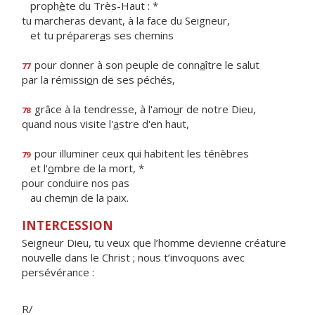
proph
è
te du Très-Haut : *
tu marcheras devant, à la face du Seigneur,
et tu préparer
a
s ses chemins
pour donner à son peuple de conn
a
ître le salut
77
par la rémissi
o
n de ses péchés,
grâce à la tendresse, à l'amo
u
r de notre Dieu,
78
quand nous visite l'
a
stre d'en haut,
pour illuminer ceux qui habitent les ténèbres
79
et l'
o
mbre de la mort, *
pour conduire nos pas
au chem
i
n de la paix.
INTERCESSION
Seigneur Dieu, tu veux que l’homme devienne créature
nouvelle dans le Christ ; nous t’invoquons avec
persévérance :
R/