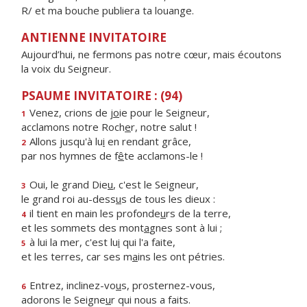
R/ et ma bouche publiera ta louange.
ANTIENNE INVITATOIRE
Aujourd’hui, ne fermons pas notre cœur, mais écoutons
la voix du Seigneur.
PSAUME INVITATOIRE : (94)
Venez, crions de j
o
ie pour le Seigneur,
1
acclamons notre Roch
e
r, notre salut !
Allons jusqu'à lu
i
en rendant grâce,
2
par nos hymnes de f
ê
te acclamons-le !
Oui, le grand Die
u
, c'est le Seigneur,
3
le grand roi au-dess
u
s de tous les dieux :
il tient en main les profonde
u
rs de la terre,
4
et les sommets des mont
a
gnes sont à lui ;
à lui la mer, c'est lu
i
qui l'a faite,
5
et les terres, car ses m
a
ins les ont pétries.
Entrez, inclinez-vo
u
s, prosternez-vous,
6
adorons le Seigne
u
r qui nous a faits.