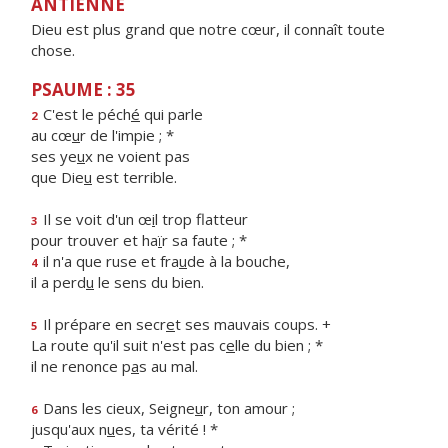
ANTIENNE
Dieu est plus grand que notre cœur, il connaît toute
chose.
PSAUME : 35
C'est le péch
é
qui parle
2
au cœ
u
r de l'impie ; *
ses ye
u
x ne voient pas
que Die
u
est terrible.
Il se voit d'un œ
i
l trop flatteur
3
pour trouver et ha
ï
r sa faute ; *
il n'a que ruse et fra
u
de à la bouche,
4
il a perd
u
le sens du bien.
Il prépare en secr
e
t ses mauvais coups. +
5
La route qu'il suit n'est pas c
e
lle du bien ; *
il ne renonce p
a
s au mal.
Dans les cieux, Seigne
u
r, ton amour ;
6
jusqu'aux n
u
es, ta vérité ! *