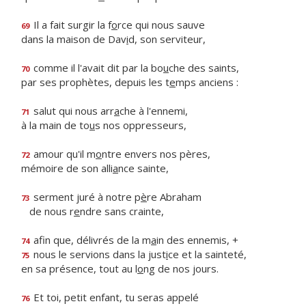
Il a fait surgir la f
o
rce qui nous sauve
69
dans la maison de Dav
i
d, son serviteur,
comme il l'avait dit par la bo
u
che des saints,
70
par ses prophètes, depuis les t
e
mps anciens :
salut qui nous arr
a
che à l'ennemi,
71
à la main de to
u
s nos oppresseurs,
amour qu'il m
o
ntre envers nos pères,
72
mémoire de son alli
a
nce sainte,
serment juré à notre p
è
re Abraham
73
de nous r
e
ndre sans crainte,
afin que, délivrés de la m
a
in des ennemis, +
74
nous le servions dans la just
i
ce et la sainteté,
75
en sa présence, tout au l
o
ng de nos jours.
Et toi, petit enfant, tu seras appelé
76