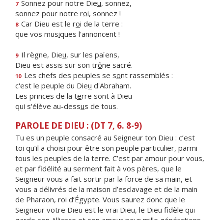
Sonnez pour notre Die
u
, sonnez,
7
sonnez pour notre r
o
i, sonnez !
Car Dieu est le r
o
i de la terre :
8
que vos mus
i
ques l'annoncent !
Il règne, Die
u
, sur les païens,
9
Dieu est assis sur son tr
ô
ne sacré.
Les chefs des peuples se s
o
nt rassemblés :
10
c'est le peuple du Die
u
d'Abraham.
Les princes de la t
e
rre sont à Dieu
qui s'élève au-dess
u
s de tous.
PAROLE DE DIEU : (DT 7, 6. 8-9)
Tu es un peuple consacré au Seigneur ton Dieu : c’est
toi qu’il a choisi pour être son peuple particulier, parmi
tous les peuples de la terre. C’est par amour pour vous,
et par fidélité au serment fait à vos pères, que le
Seigneur vous a fait sortir par la force de sa main, et
vous a délivrés de la maison d’esclavage et de la main
de Pharaon, roi d’Égypte. Vous saurez donc que le
Seigneur votre Dieu est le vrai Dieu, le Dieu fidèle qui