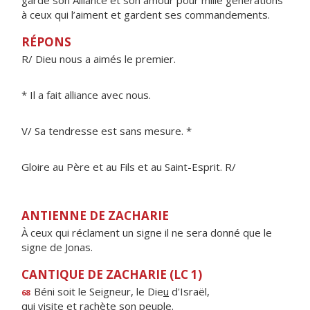
garde son Alliance et son amour pour mille générations
à ceux qui l’aiment et gardent ses commandements.
RÉPONS
R/ Dieu nous a aimés le premier.
* Il a fait alliance avec nous.
V/ Sa tendresse est sans mesure. *
Gloire au Père et au Fils et au Saint-Esprit. R/
ANTIENNE DE ZACHARIE
À ceux qui réclament un signe il ne sera donné que le
signe de Jonas.
CANTIQUE DE ZACHARIE (LC 1)
Béni soit le Seigneur, le Die
u
d'Israël,
68
qui visite et rach
è
te son peuple.