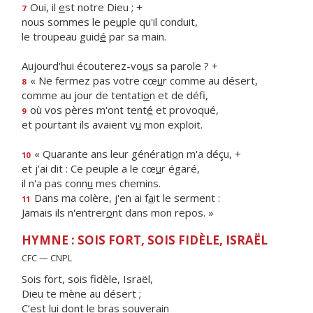
Oui, il
e
st notre Dieu ; +
7
nous sommes le pe
u
ple qu'il conduit,
le troupeau guid
é
par sa main.
Aujourd'hui écouterez-vo
u
s sa parole ? +
« Ne fermez pas votre cœ
u
r comme au désert,
8
comme au jour de tentati
o
n et de défi,
où vos pères m'ont tent
é
et provoqué,
9
et pourtant ils avaient v
u
mon exploit.
« Quarante ans leur générati
o
n m'a déçu, +
10
et j'ai dit : Ce peuple a le cœ
u
r égaré,
il n'a pas conn
u
mes chemins.
Dans ma colère, j'en ai f
a
it le serment :
11
Jamais ils n'entrer
o
nt dans mon repos. »
HYMNE : SOIS FORT, SOIS FIDÈLE, ISRAËL
CFC — CNPL
Sois fort, sois fidèle, Israël,
Dieu te mène au désert ;
C’est lui dont le bras souverain