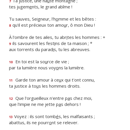
Ta justice, une ha
u
te montagne ;
7
tes jugem
e
nts, le grand abîme !
Tu sauves, Seigneur, l'h
o
mme et les bêtes :
qu'il est précieux ton amo
u
r, ô mon Dieu !
8
À l'ombre de tes ailes, tu abr
i
tes les hommes : +
ils savourent les fest
i
ns de ta maison ; *
9
aux torrents du parad
i
s, tu les abreuves.
En toi est la so
u
rce de vie ;
10
par ta lumière nous voy
o
ns la lumière.
Garde ton amour à ce
u
x qui t'ont connu,
11
ta justice à to
u
s les hommes droits.
Que l'orgueilleux n'entre p
a
s chez moi,
12
que l'impie ne me jette p
a
s dehors !
Voyez : ils sont tomb
é
s, les malfaisants ;
13
abattus, ils ne pourr
o
nt se relever.