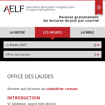
L'AELF
S'abonner
Association Épiscopale Liturgique
pour
les pays Francophones
Calendrier
Recevez gratuitement
Contact
les lectures du jour par courriel
LA MESSE
LES HEURES
LA BIBLE
Le
8 mars 2017
|
Office des laudes
|
OFFICE DES LAUDES
Revenir aux lectures du
calendrier romain
.
INTRODUCTION
V/ Seigneur, ouvre mes lèvres,