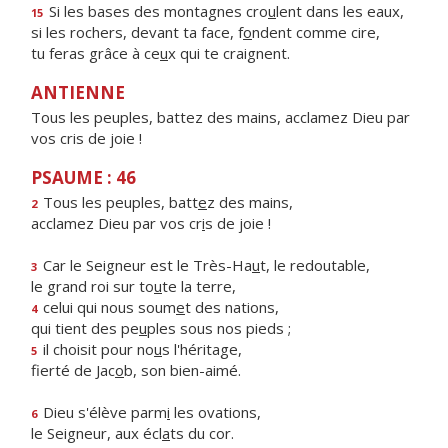
Si les bases des montagnes cro
u
lent dans les eaux,
15
si les rochers, devant ta face, f
o
ndent comme cire,
tu feras grâce à ce
u
x qui te craignent.
ANTIENNE
Tous les peuples, battez des mains, acclamez Dieu par
vos cris de joie !
PSAUME : 46
Tous les peuples, batt
e
z des mains,
2
acclamez Dieu par vos cr
i
s de joie !
Car le Seigneur est le Très-Ha
u
t, le redoutable,
3
le grand roi sur to
u
te la terre,
celui qui nous soum
e
t des nations,
4
qui tient des pe
u
ples sous nos pieds ;
il choisit pour no
u
s l'héritage,
5
fierté de Jac
o
b, son bien-aimé.
Dieu s'élève parm
i
les ovations,
6
le Seigneur, aux écl
a
ts du cor.