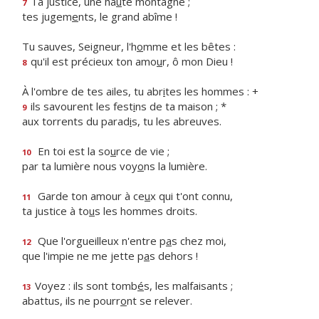
Ta justice, une ha
u
te montagne ;
7
tes jugem
e
nts, le grand abîme !
Tu sauves, Seigneur, l'h
o
mme et les bêtes :
qu'il est précieux ton amo
u
r, ô mon Dieu !
8
À l'ombre de tes ailes, tu abr
i
tes les hommes : +
ils savourent les fest
i
ns de ta maison ; *
9
aux torrents du parad
i
s, tu les abreuves.
En toi est la so
u
rce de vie ;
10
par ta lumière nous voy
o
ns la lumière.
Garde ton amour à ce
u
x qui t'ont connu,
11
ta justice à to
u
s les hommes droits.
Que l'orgueilleux n'entre p
a
s chez moi,
12
que l'impie ne me jette p
a
s dehors !
Voyez : ils sont tomb
é
s, les malfaisants ;
13
abattus, ils ne pourr
o
nt se relever.