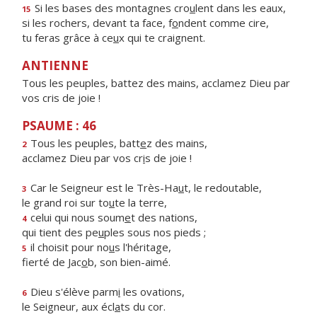
Si les bases des montagnes cro
u
lent dans les eaux,
15
si les rochers, devant ta face, f
o
ndent comme cire,
tu feras grâce à ce
u
x qui te craignent.
ANTIENNE
Tous les peuples, battez des mains, acclamez Dieu par
vos cris de joie !
PSAUME : 46
Tous les peuples, batt
e
z des mains,
2
acclamez Dieu par vos cr
i
s de joie !
Car le Seigneur est le Très-Ha
u
t, le redoutable,
3
le grand roi sur to
u
te la terre,
celui qui nous soum
e
t des nations,
4
qui tient des pe
u
ples sous nos pieds ;
il choisit pour no
u
s l'héritage,
5
fierté de Jac
o
b, son bien-aimé.
Dieu s'élève parm
i
les ovations,
6
le Seigneur, aux écl
a
ts du cor.