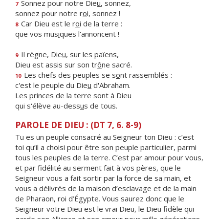
Sonnez pour notre Die
u
, sonnez,
7
sonnez pour notre r
o
i, sonnez !
Car Dieu est le r
o
i de la terre :
8
que vos mus
i
ques l'annoncent !
Il règne, Die
u
, sur les païens,
9
Dieu est assis sur son tr
ô
ne sacré.
Les chefs des peuples se s
o
nt rassemblés :
10
c'est le peuple du Die
u
d'Abraham.
Les princes de la t
e
rre sont à Dieu
qui s'élève au-dess
u
s de tous.
PAROLE DE DIEU : (DT 7, 6. 8-9)
Tu es un peuple consacré au Seigneur ton Dieu : c’est
toi qu’il a choisi pour être son peuple particulier, parmi
tous les peuples de la terre. C’est par amour pour vous,
et par fidélité au serment fait à vos pères, que le
Seigneur vous a fait sortir par la force de sa main, et
vous a délivrés de la maison d’esclavage et de la main
de Pharaon, roi d’Égypte. Vous saurez donc que le
Seigneur votre Dieu est le vrai Dieu, le Dieu fidèle qui