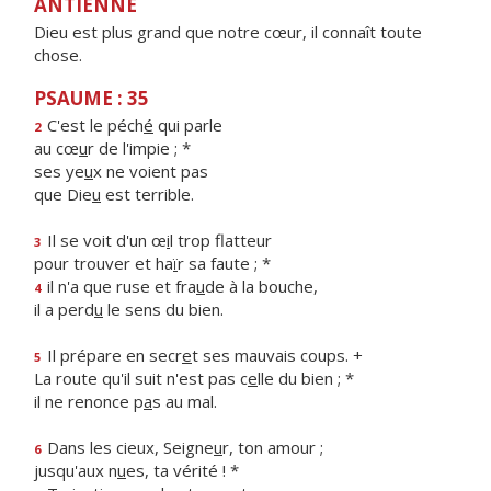
ANTIENNE
Dieu est plus grand que notre cœur, il connaît toute
chose.
PSAUME : 35
C'est le péch
é
qui parle
2
au cœ
u
r de l'impie ; *
ses ye
u
x ne voient pas
que Die
u
est terrible.
Il se voit d'un œ
i
l trop flatteur
3
pour trouver et ha
ï
r sa faute ; *
il n'a que ruse et fra
u
de à la bouche,
4
il a perd
u
le sens du bien.
Il prépare en secr
e
t ses mauvais coups. +
5
La route qu'il suit n'est pas c
e
lle du bien ; *
il ne renonce p
a
s au mal.
Dans les cieux, Seigne
u
r, ton amour ;
6
jusqu'aux n
u
es, ta vérité ! *