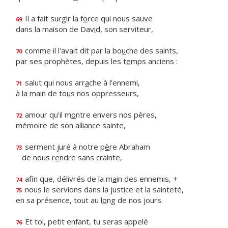
Il a fait surgir la f
o
rce qui nous sauve
69
dans la maison de Dav
i
d, son serviteur,
comme il l'avait dit par la bo
u
che des saints,
70
par ses prophètes, depuis les t
e
mps anciens :
salut qui nous arr
a
che à l'ennemi,
71
à la main de to
u
s nos oppresseurs,
amour qu'il m
o
ntre envers nos pères,
72
mémoire de son alli
a
nce sainte,
serment juré à notre p
è
re Abraham
73
de nous r
e
ndre sans crainte,
afin que, délivrés de la m
a
in des ennemis, +
74
nous le servions dans la just
i
ce et la sainteté,
75
en sa présence, tout au l
o
ng de nos jours.
Et toi, petit enfant, tu seras appelé
76