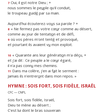
Oui, il
e
st notre Dieu ; +
7
nous sommes le pe
u
ple qu'il conduit,
le troupeau guid
é
par sa main.
Aujourd'hui écouterez-vo
u
s sa parole ? +
« Ne fermez pas votre cœ
u
r comme au désert,
8
comme au jour de tentati
o
n et de défi,
où vos pères m'ont tent
é
et provoqué,
9
et pourtant ils avaient v
u
mon exploit.
« Quarante ans leur générati
o
n m'a déçu, +
10
et j'ai dit : Ce peuple a le cœ
u
r égaré,
il n'a pas conn
u
mes chemins.
Dans ma colère, j'en ai f
a
it le serment :
11
Jamais ils n'entrer
o
nt dans mon repos. »
HYMNE : SOIS FORT, SOIS FIDÈLE, ISRAËL
CFC — CNPL
Sois fort, sois fidèle, Israël,
Dieu te mène au désert ;
C’est lui dont le bras souverain