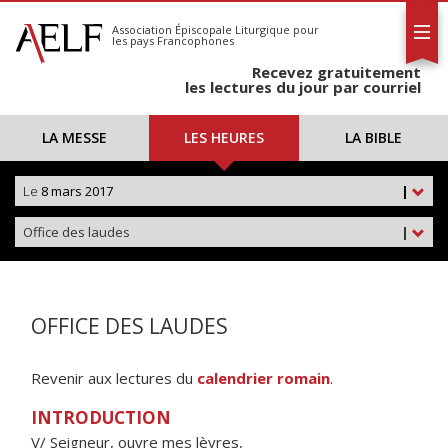
L'AELF
S'abonner
Association Épiscopale Liturgique
pour
les pays Francophones
Calendrier
Recevez gratuitement
Contact
les lectures du jour par courriel
LA MESSE
LES HEURES
LA BIBLE
Le
8 mars 2017
|
Office des laudes
|
OFFICE DES LAUDES
Revenir aux lectures du
calendrier romain
.
INTRODUCTION
V/ Seigneur, ouvre mes lèvres,