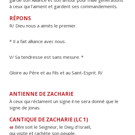
garde son Alliance et son amour pour mille générations
à ceux qui l’aiment et gardent ses commandements.
RÉPONS
R/ Dieu nous a aimés le premier.
* Il a fait alliance avec nous.
V/ Sa tendresse est sans mesure. *
Gloire au Père et au Fils et au Saint-Esprit. R/
ANTIENNE DE ZACHARIE
À ceux qui réclament un signe il ne sera donné que le
signe de Jonas.
CANTIQUE DE ZACHARIE (LC 1)
Béni soit le Seigneur, le Die
u
d'Israël,
68
qui visite et rach
è
te son peuple.