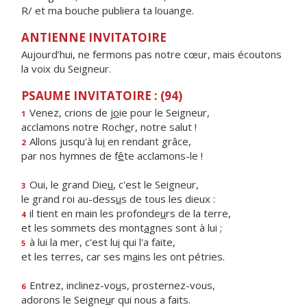
R/ et ma bouche publiera ta louange.
ANTIENNE INVITATOIRE
Aujourd’hui, ne fermons pas notre cœur, mais écoutons
la voix du Seigneur.
PSAUME INVITATOIRE : (94)
Venez, crions de j
o
ie pour le Seigneur,
1
acclamons notre Roch
e
r, notre salut !
Allons jusqu'à lu
i
en rendant grâce,
2
par nos hymnes de f
ê
te acclamons-le !
Oui, le grand Die
u
, c'est le Seigneur,
3
le grand roi au-dess
u
s de tous les dieux :
il tient en main les profonde
u
rs de la terre,
4
et les sommets des mont
a
gnes sont à lui ;
à lui la mer, c'est lu
i
qui l'a faite,
5
et les terres, car ses m
a
ins les ont pétries.
Entrez, inclinez-vo
u
s, prosternez-vous,
6
adorons le Seigne
u
r qui nous a faits.