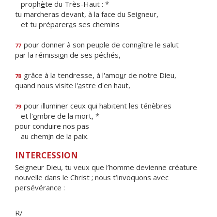
proph
è
te du Très-Haut : *
tu marcheras devant, à la face du Seigneur,
et tu préparer
a
s ses chemins
pour donner à son peuple de conn
a
ître le salut
77
par la rémissi
o
n de ses péchés,
grâce à la tendresse, à l'amo
u
r de notre Dieu,
78
quand nous visite l'
a
stre d'en haut,
pour illuminer ceux qui habitent les ténèbres
79
et l'
o
mbre de la mort, *
pour conduire nos pas
au chem
i
n de la paix.
INTERCESSION
Seigneur Dieu, tu veux que l’homme devienne créature
nouvelle dans le Christ ; nous t’invoquons avec
persévérance :
R/