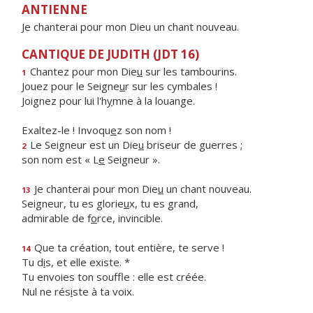
ANTIENNE
Je chanterai pour mon Dieu un chant nouveau.
CANTIQUE DE JUDITH (JDT 16)
Chantez pour mon Die
u
sur les tambourins.
1
Jouez pour le Seigne
u
r sur les cymbales !
Joignez pour lui l'h
y
mne à la louange.
Exaltez-le ! Invoqu
e
z son nom !
Le Seigneur est un Die
u
briseur de guerres ;
2
son nom est « L
e
Seigneur ».
Je chanterai pour mon Die
u
un chant nouveau.
13
Seigneur, tu es glorie
u
x, tu es grand,
admirable de f
o
rce, invincible.
Que ta création, tout entière, te serve !
14
Tu d
i
s, et elle existe. *
Tu envoies ton souffle : elle est créée.
Nul ne rés
i
ste à ta voix.