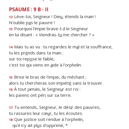
PSAUME : 9 B - II
Lève-toi, Seigneur ! Die
u
, étends la main !
12
N'oublie p
a
s le pauvre !
Pourquoi l'impie brave-t-
i
l le Seigneur
13
en lui disant : « Viendras-t
u
me chercher ? »
Mais tu as vu : tu regardes le m
a
l et la souffrance,
14
tu les pr
e
nds dans ta main ;
sur toi rep
o
se le faible,
c'est toi qui viens en
a
ide à l'orphelin.
Brise le bras de l'imp
i
e, du méchant ;
15
alors tu chercheras son impiét
é
sans la trouver.
À tout jamais, le Seigne
u
r est roi :
16
les païens ont pér
i
sur sa terre.
Tu entends, Seigneur, le dés
i
r des pauvres,
17
tu rassures leur cœ
u
r, tu les écoutes.
Que justice soit rendue à l'orphelin,
18
qu'il n'y ait pl
u
s d'opprimé, *