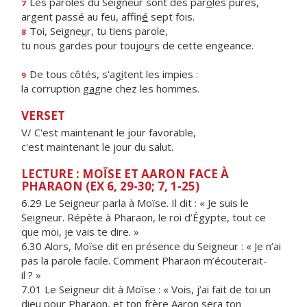
Les paroles du Seigneur sont des par
o
les pures,
7
argent passé au feu, affin
é
sept fois.
Toi, Seigne
u
r, tu tiens parole,
8
tu nous gardes pour toujo
u
rs de cette engeance.
De tous côtés, s'ag
i
tent les impies :
9
la corruption g
a
gne chez les hommes.
VERSET
V/ C'est maintenant le jour favorable,
c'est maintenant le jour du salut.
LECTURE : MOÏSE ET AARON FACE À
PHARAON (EX 6, 29-30; 7, 1-25)
6.29 Le Seigneur parla à Moïse. Il dit : « Je suis le
Seigneur. Répète à Pharaon, le roi d’Égypte, tout ce
que moi, je vais te dire. »
6.30 Alors, Moïse dit en présence du Seigneur : « Je n’ai
pas la parole facile. Comment Pharaon m’écouterait-
il ? »
7.01 Le Seigneur dit à Moïse : « Vois, j’ai fait de toi un
dieu pour Pharaon, et ton frère Aaron sera ton