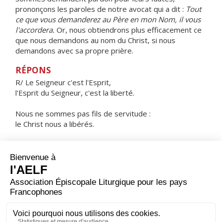
prononçons les paroles de notre avocat qui a dit :
Tout
ce que vous demanderez au Père en mon Nom, il vous
l'accordera.
Or, nous obtiendrons plus efficacement ce
que nous demandons au nom du Christ, si nous
demandons avec sa propre prière.
RÉPONS
R/ Le Seigneur c'est l'Esprit,
l'Esprit du Seigneur, c'est la liberté.
Nous ne sommes pas fils de servitude :
le Christ nous a libérés.
Dieu a envoyé en nos cœurs l'Esprit de son Fils ;
il crie : Abba ! Père !
ORAISON
Regarde ta famille, Seigneur ; et fais que notre esprit,
affiné par la maîtrise de nos sens, resplendisse à tes