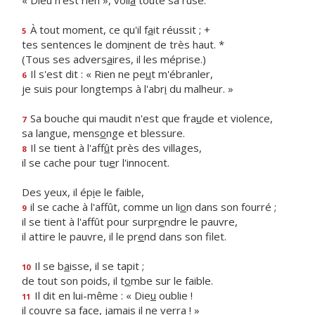
« Dieu n'est rien », voil
à
toute sa ruse.
À tout moment, ce qu'il f
a
it réussit ; +
5
tes sentences le dom
i
nent de très haut. *
(Tous ses advers
a
ires, il les méprise.)
Il s'est dit : « Rien ne pe
u
t m'ébranler,
6
je suis pour longtemps à l'abr
i
du malheur. »
Sa bouche qui maudit n'est que fra
u
de et violence,
7
sa langue, mens
o
nge et blessure.
Il se tient à l'aff
û
t près des villages,
8
il se cache pour tu
e
r l'innocent.
Des yeux, il ép
i
e le faible,
il se cache à l'affût, comme un li
o
n dans son fourré ;
9
il se tient à l'affût pour surpr
e
ndre le pauvre,
il attire le pauvre, il le pr
e
nd dans son filet.
Il se b
a
isse, il se tapit ;
10
de tout son poids, il t
o
mbe sur le faible.
Il dit en lui-même : « Die
u
oublie !
11
il couvre sa face, jam
a
is il ne verra ! »