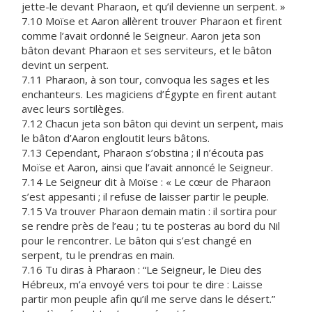
jette-le devant Pharaon, et qu’il devienne un serpent. »
7.10 Moïse et Aaron allèrent trouver Pharaon et firent
comme l’avait ordonné le Seigneur. Aaron jeta son
bâton devant Pharaon et ses serviteurs, et le bâton
devint un serpent.
7.11 Pharaon, à son tour, convoqua les sages et les
enchanteurs. Les magiciens d’Égypte en firent autant
avec leurs sortilèges.
7.12 Chacun jeta son bâton qui devint un serpent, mais
le bâton d’Aaron engloutit leurs bâtons.
7.13 Cependant, Pharaon s’obstina ; il n’écouta pas
Moïse et Aaron, ainsi que l’avait annoncé le Seigneur.
7.14 Le Seigneur dit à Moïse : « Le cœur de Pharaon
s’est appesanti ; il refuse de laisser partir le peuple.
7.15 Va trouver Pharaon demain matin : il sortira pour
se rendre près de l’eau ; tu te posteras au bord du Nil
pour le rencontrer. Le bâton qui s’est changé en
serpent, tu le prendras en main.
7.16 Tu diras à Pharaon : “Le Seigneur, le Dieu des
Hébreux, m’a envoyé vers toi pour te dire : Laisse
partir mon peuple afin qu’il me serve dans le désert.”