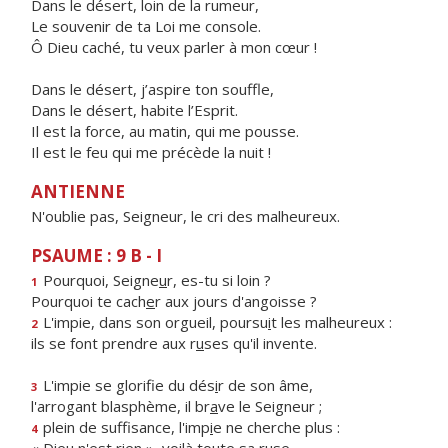
Dans le désert, loin de la rumeur,
Le souvenir de ta Loi me console.
Ô Dieu caché, tu veux parler à mon cœur !
Dans le désert, j’aspire ton souffle,
Dans le désert, habite l’Esprit.
Il est la force, au matin, qui me pousse.
Il est le feu qui me précède la nuit !
ANTIENNE
N'oublie pas, Seigneur, le cri des malheureux.
PSAUME : 9 B - I
Pourquoi, Seigne
u
r, es-tu si loin ?
1
Pourquoi te cach
e
r aux jours d'angoisse ?
L'impie, dans son orgueil, poursu
i
t les malheureux :
2
ils se font prendre aux r
u
ses qu'il invente.
L'impie se glorifie du dés
i
r de son âme,
3
l'arrogant blasphème, il br
a
ve le Seigneur ;
plein de suffisance, l'imp
i
e ne cherche plus :
4