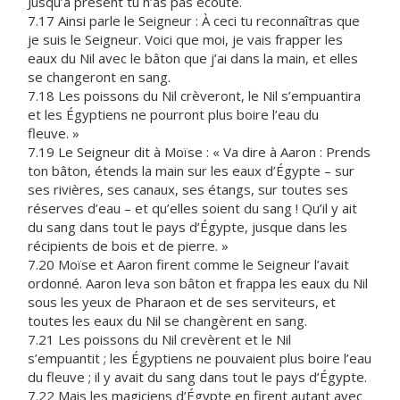
Jusqu’à présent tu n’as pas écouté.
7.17 Ainsi parle le Seigneur : À ceci tu reconnaîtras que
je suis le Seigneur. Voici que moi, je vais frapper les
eaux du Nil avec le bâton que j’ai dans la main, et elles
se changeront en sang.
7.18 Les poissons du Nil crèveront, le Nil s’empuantira
et les Égyptiens ne pourront plus boire l’eau du
fleuve. »
7.19 Le Seigneur dit à Moïse : « Va dire à Aaron : Prends
ton bâton, étends la main sur les eaux d’Égypte – sur
ses rivières, ses canaux, ses étangs, sur toutes ses
réserves d’eau – et qu’elles soient du sang ! Qu’il y ait
du sang dans tout le pays d’Égypte, jusque dans les
récipients de bois et de pierre. »
7.20 Moïse et Aaron firent comme le Seigneur l’avait
ordonné. Aaron leva son bâton et frappa les eaux du Nil
sous les yeux de Pharaon et de ses serviteurs, et
toutes les eaux du Nil se changèrent en sang.
7.21 Les poissons du Nil crevèrent et le Nil
s’empuantit ; les Égyptiens ne pouvaient plus boire l’eau
du fleuve ; il y avait du sang dans tout le pays d’Égypte.
7.22 Mais les magiciens d’Égypte en firent autant avec