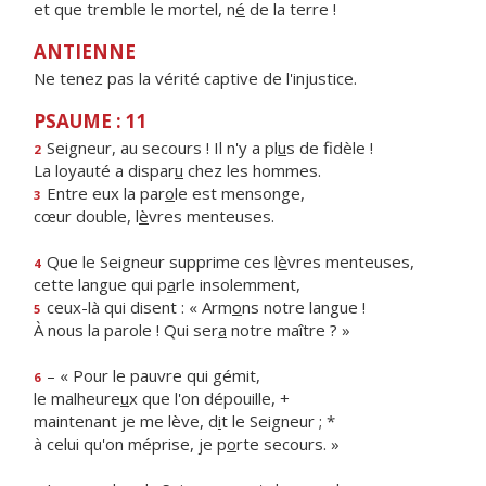
et que tremble le mortel, n
é
de la terre !
ANTIENNE
Ne tenez pas la vérité captive de l'injustice.
PSAUME : 11
Seigneur, au secours ! Il n'y a pl
u
s de fidèle !
2
La loyauté a dispar
u
chez les hommes.
Entre eux la par
o
le est mensonge,
3
cœur double, l
è
vres menteuses.
Que le Seigneur supprime ces l
è
vres menteuses,
4
cette langue qui p
a
rle insolemment,
ceux-là qui disent : « Arm
o
ns notre langue !
5
À nous la parole ! Qui ser
a
notre maître ? »
– « Pour le pauvre qui gémit,
6
le malheure
u
x que l'on dépouille, +
maintenant je me lève, d
i
t le Seigneur ; *
à celui qu'on méprise, je p
o
rte secours. »