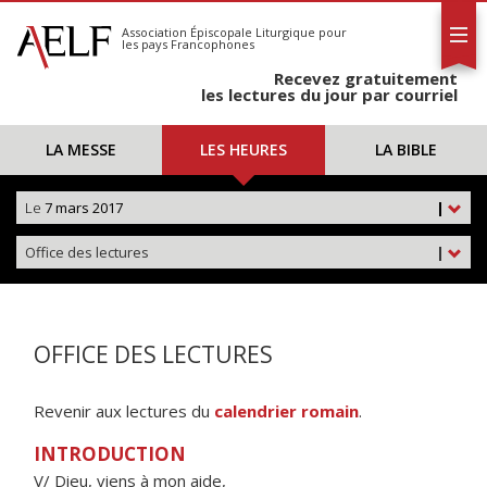
L'AELF
S'abonner
Association Épiscopale Liturgique
pour
les pays Francophones
Calendrier
Recevez gratuitement
Contact
les lectures du jour par courriel
LA MESSE
LES HEURES
LA BIBLE
Le
7 mars 2017
|
Office des lectures
|
OFFICE DES LECTURES
Revenir aux lectures du
calendrier romain
.
INTRODUCTION
V/ Dieu, viens à mon aide,