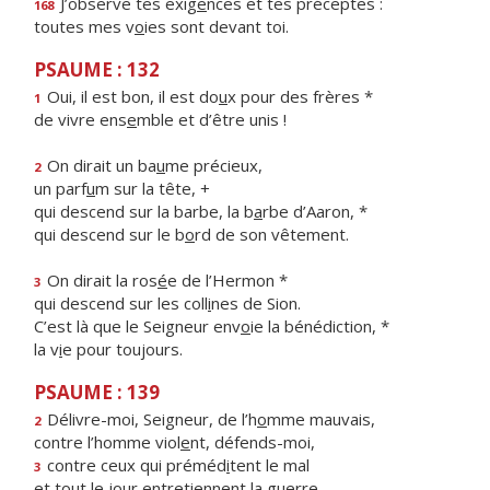
J’observe tes exig
e
nces et tes préceptes :
168
toutes mes v
o
ies sont devant toi.
PSAUME : 132
Oui, il est bon, il est do
u
x pour des frères *
1
de vivre ens
e
mble et d’être unis !
On dirait un ba
u
me précieux,
2
un parf
u
m sur la tête, +
qui descend sur la barbe, la b
a
rbe d’Aaron, *
qui descend sur le b
o
rd de son vêtement.
On dirait la ros
é
e de l’Hermon *
3
qui descend sur les coll
i
nes de Sion.
C’est là que le Seigneur env
o
ie la bénédiction, *
la v
i
e pour toujours.
PSAUME : 139
Délivre-moi, Seigneur, de l’h
o
mme mauvais,
2
contre l’homme viol
e
nt, défends-moi,
contre ceux qui préméd
i
tent le mal
3
et tout le jour entreti
e
nnent la guerre,