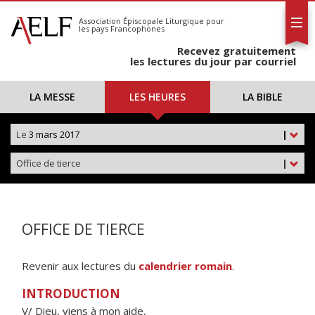
L'AELF
S'abonner
Association Épiscopale Liturgique
pour
les pays Francophones
Calendrier
Recevez gratuitement
Contact
les lectures du jour par courriel
LA MESSE
LES HEURES
LA BIBLE
Le
3 mars 2017
|
Office de tierce
|
OFFICE DE TIERCE
Revenir aux lectures du
calendrier romain
.
INTRODUCTION
V/ Dieu, viens à mon aide,