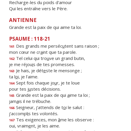
Recharge-les du poids d'amour
Qui les entraîne vers le Père.
ANTIENNE
Grande est la paix de qui aime ta loi.
PSAUME : 118-21
Des grands me perséc
u
tent sans raison ;
161
mon cœur ne cr
a
int que ta parole.
Tel celui qui tro
u
ve un grand butin,
162
je me réjou
i
s de tes promesses.
Je hais, je dét
e
ste le mensonge ;
163
ta l
o
i, je l’aime.
Sept fois chaque jo
u
r, je te loue
164
pour tes j
u
stes décisions.
Grande est la paix de qui
a
ime ta loi ;
165
jam
a
is il ne trébuche.
Seigneur, j’attends de t
o
i le salut :
166
j’accompl
i
s tes volontés.
Tes exigences, mon
â
me les observe :
167
oui, vraim
e
nt, je les aime.