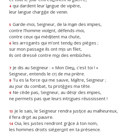
qui dardent leur l
a
ngue de vipère,
4
leur langue charg
é
e de venin.
Garde-moi, Seigneur, de la m
a
in des impies,
5
contre l’homme viol
e
nt, défends-moi,
contre ceux qui méd
i
tent ma chute,
les arrogants qui m’ont tend
u
des pièges ;
6
sur mon passage ils ont m
i
s un filet,
ils ont dressé contre m
o
i des embûches.
Je dis au Seigneur : « Mon Die
u
, c’est toi ! »
7
Seigneur, entends le cr
i
de ma prière.
Tu es la force qui me sauve, M
a
ître, Seigneur ;
8
au jour du combat, tu prot
è
ges ma tête.
Ne cède pas, Seigneur, au dés
i
r des impies,
9
ne permets pas que leurs intr
i
gues réussissent !
Je le sais, le Seigneur rendra just
i
ce au malheureux,
13
il fera dr
o
it au pauvre.
Oui, les justes rendront gr
â
ce à ton nom,
14
les hommes droits siéger
o
nt en ta présence.