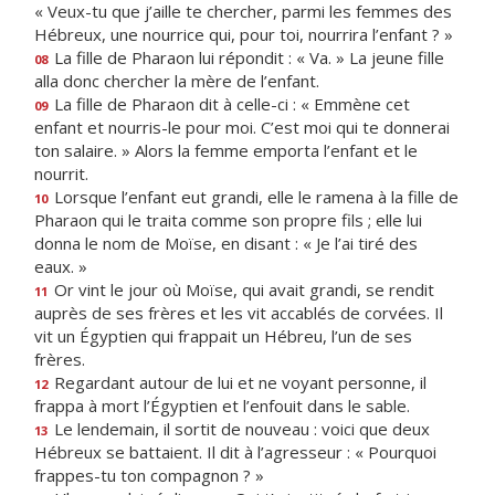
« Veux-tu que j’aille te chercher, parmi les femmes des
Hébreux, une nourrice qui, pour toi, nourrira l’enfant ? »
La fille de Pharaon lui répondit : « Va. » La jeune fille
08
alla donc chercher la mère de l’enfant.
La fille de Pharaon dit à celle-ci : « Emmène cet
09
enfant et nourris-le pour moi. C’est moi qui te donnerai
ton salaire. » Alors la femme emporta l’enfant et le
nourrit.
Lorsque l’enfant eut grandi, elle le ramena à la fille de
10
Pharaon qui le traita comme son propre fils ; elle lui
donna le nom de Moïse, en disant : « Je l’ai tiré des
eaux. »
Or vint le jour où Moïse, qui avait grandi, se rendit
11
auprès de ses frères et les vit accablés de corvées. Il
vit un Égyptien qui frappait un Hébreu, l’un de ses
frères.
Regardant autour de lui et ne voyant personne, il
12
frappa à mort l’Égyptien et l’enfouit dans le sable.
Le lendemain, il sortit de nouveau : voici que deux
13
Hébreux se battaient. Il dit à l’agresseur : « Pourquoi
frappes-tu ton compagnon ? »