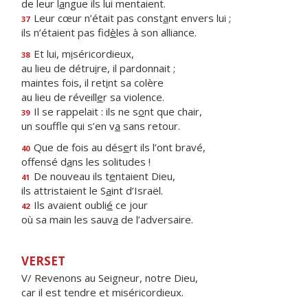
de leur l
a
ngue ils lui mentaient.
Leur cœur n’était pas const
a
nt envers lui ;
37
ils n’étaient pas fid
è
les à son alliance.
Et lui, m
i
séricordieux,
38
au lieu de détru
i
re, il pardonnait ;
maintes fois, il ret
i
nt sa colère
au lieu de réveill
e
r sa violence.
Il se rappelait : ils ne s
o
nt que chair,
39
un souffle qui s’en v
a
sans retour.
Que de fois au dés
e
rt ils l’ont bravé,
40
offensé d
a
ns les solitudes !
De nouveau ils t
e
ntaient Dieu,
41
ils attristaient le S
a
int d’Israël.
Ils avaient oubli
é
ce jour
42
où sa main les sauv
a
de l’adversaire.
VERSET
V/ Revenons au Seigneur, notre Dieu,
car il est tendre et miséricordieux.