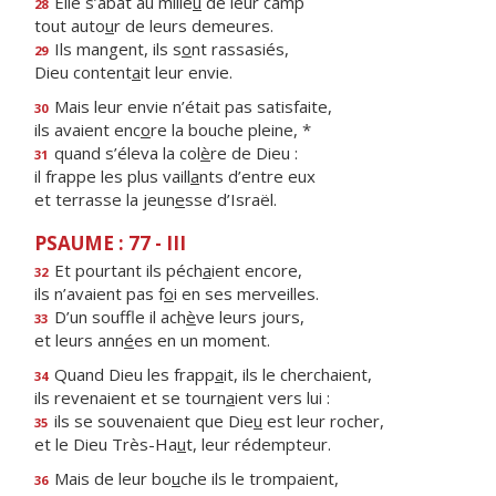
Elle s’abat au milie
u
de leur camp
28
tout auto
u
r de leurs demeures.
Ils mangent, ils s
o
nt rassasiés,
29
Dieu content
a
it leur envie.
Mais leur envie n’était pas satisfaite,
30
ils avaient enc
o
re la bouche pleine, *
quand s’éleva la col
è
re de Dieu :
31
il frappe les plus vaill
a
nts d’entre eux
et terrasse la jeun
e
sse d’Israël.
PSAUME : 77 - III
Et pourtant ils péch
a
ient encore,
32
ils n’avaient pas f
o
i en ses merveilles.
D’un souffle il ach
è
ve leurs jours,
33
et leurs ann
é
es en un moment.
Quand Dieu les frapp
a
it, ils le cherchaient,
34
ils revenaient et se tourn
a
ient vers lui :
ils se souvenaient que Die
u
est leur rocher,
35
et le Dieu Très-Ha
u
t, leur rédempteur.
Mais de leur bo
u
che ils le trompaient,
36