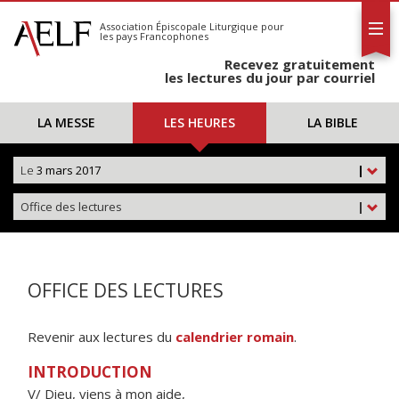
L'AELF
S'abonner
Association Épiscopale Liturgique
pour
les pays Francophones
Calendrier
Recevez gratuitement
Contact
les lectures du jour par courriel
LA MESSE
LES HEURES
LA BIBLE
Le
3 mars 2017
|
Office des lectures
|
OFFICE DES LECTURES
Revenir aux lectures du
calendrier romain
.
INTRODUCTION
V/ Dieu, viens à mon aide,