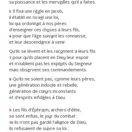
sa puissance et les merv
e
illes qu’il a faites.
Il fixa une r
è
gle en Jacob,
5
il établit en Isra
ë
l une loi,
loi qui ordonn
a
it à nos pères
d’enseigner ces ch
o
ses à leurs fils,
pour que l’âge suiv
a
nt les connaisse,
6
et leur descend
a
nce à venir.
Qu’ils se lèvent et les rac
o
ntent à leurs fils
pour qu’ils placent en Die
u
leur espoir
7
et n’oublient pas les expl
o
its du Seigneur
mais obs
e
rvent ses commandements.
Qu’ils ne soient pas, c
o
mme leurs pères,
8
une génération indoc
i
le et rebelle,
génération de cœ
u
rs inconstants
et d’esprits infid
è
les à Dieu.
Les fils d’Éphra
ï
m, archers d’élite,
9
se sont enfuis, le jo
u
r du combat :
ils n’ont pas gardé l’alli
a
nce de Dieu,
10
ils refusaient de su
i
vre sa loi ;