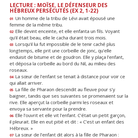
LECTURE : MOÏSE, LE DÉFENSEUR DES
HÉBREUX PERSÉCUTÉS (EX 2, 1-22)
Un homme de la tribu de Lévi avait épousé une
01
femme de la même tribu.
Elle devint enceinte, et elle enfanta un fils. Voyant
02
qu’il était beau, elle le cacha durant trois mois.
Lorsqu’il lui fut impossible de le tenir caché plus
03
longtemps, elle prit une corbeille de jonc, qu’elle
enduisit de bitume et de goudron. Elle y plaça l’enfant,
et déposa la corbeille au bord du Nil, au milieu des
roseaux.
La sœur de l’enfant se tenait à distance pour voir ce
04
qui allait arriver.
La fille de Pharaon descendit au fleuve pour s’y
05
baigner, tandis que ses suivantes se promenaient sur la
rive. Elle aperçut la corbeille parmi les roseaux et
envoya sa servante pour la prendre.
Elle l’ouvrit et elle vit l’enfant. C’était un petit garçon,
06
il pleurait. Elle en eut pitié et dit : « C’est un enfant des
Hébreux. »
La sœur de l’enfant dit alors à la fille de Pharaon :
07