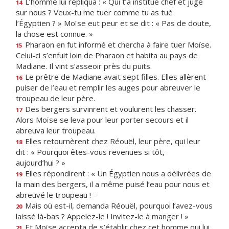
L’homme lui répliqua : « Qui t’a institué chef et juge
14
sur nous ? Veux-tu me tuer comme tu as tué
l’Égyptien ? » Moïse eut peur et se dit : « Pas de doute,
la chose est connue. »
Pharaon en fut informé et chercha à faire tuer Moïse.
15
Celui-ci s’enfuit loin de Pharaon et habita au pays de
Madiane. Il vint s’asseoir près du puits.
Le prêtre de Madiane avait sept filles. Elles allèrent
16
puiser de l’eau et remplir les auges pour abreuver le
troupeau de leur père.
Des bergers survinrent et voulurent les chasser.
17
Alors Moïse se leva pour leur porter secours et il
abreuva leur troupeau.
Elles retournèrent chez Réouël, leur père, qui leur
18
dit : « Pourquoi êtes-vous revenues si tôt,
aujourd’hui ? »
Elles répondirent : « Un Égyptien nous a délivrées de
19
la main des bergers, il a même puisé l’eau pour nous et
abreuvé le troupeau ! –
Mais où est-il, demanda Réouël, pourquoi l’avez-vous
20
laissé là-bas ? Appelez-le ! Invitez-le à manger ! »
Et Moïse accepta de s’établir chez cet homme qui lui
21