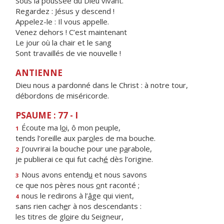
Sous la poussée du Dieu vivant.
Regardez : Jésus y descend !
Appelez-le : Il vous appelle.
Venez dehors ! C’est maintenant
Le jour où la chair et le sang
Sont travaillés de vie nouvelle !
ANTIENNE
Dieu nous a pardonné dans le Christ : à notre tour,
débordons de miséricorde.
PSAUME : 77 - I
Écoute ma l
o
i, ô mon peuple,
1
tends l’oreille aux par
o
les de ma bouche.
J’ouvrirai la bouche pour une p
a
rabole,
2
je publierai ce qui fut cach
é
dès l’origine.
Nous avons entend
u
et nous savons
3
ce que nos pères nous
o
nt raconté ;
nous le redirons à l’
â
ge qui vient,
4
sans rien cach
e
r à nos descendants :
les titres de gl
o
ire du Seigneur,