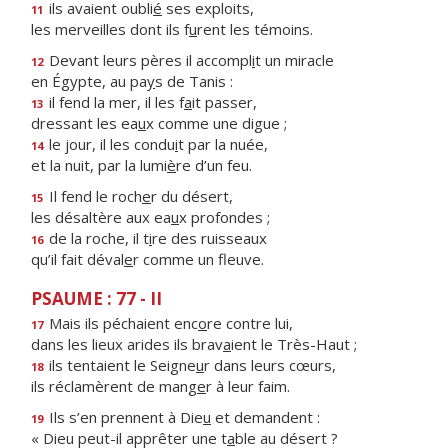
ils avaient oubli
é
ses exploits,
11
les merveilles dont ils f
u
rent les témoins.
Devant leurs pères il accompl
i
t un miracle
12
en Égypte, au pa
y
s de Tanis :
il fend la mer, il les f
a
it passer,
13
dressant les ea
u
x comme une digue ;
le jour, il les condu
i
t par la nuée,
14
et la nuit, par la lumi
è
re d’un feu.
Il fend le roch
e
r du désert,
15
les désaltère aux ea
u
x profondes ;
de la roche, il t
i
re des ruisseaux
16
qu’il fait déval
e
r comme un fleuve.
PSAUME : 77 - II
Mais ils péchaient enc
o
re contre lui,
17
dans les lieux arides ils brav
a
ient le Très-Haut ;
ils tentaient le Seigne
u
r dans leurs cœurs,
18
ils réclamèrent de mang
e
r à leur faim.
Ils s’en prennent à Die
u
et demandent :
19
« Dieu peut-il apprêter une t
a
ble au désert ?