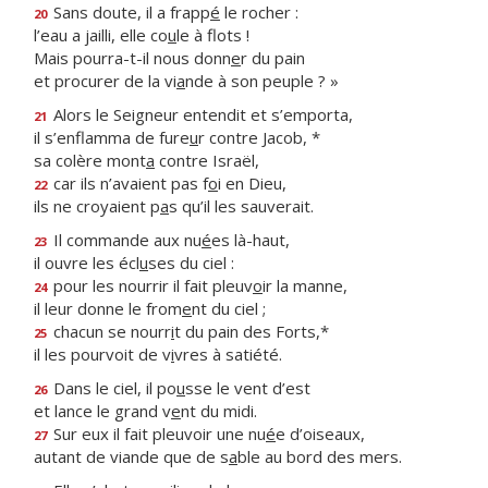
Sans doute, il a frapp
é
le rocher :
20
l’eau a jailli, elle co
u
le à flots !
Mais pourra-t-il nous donn
e
r du pain
et procurer de la vi
a
nde à son peuple ? »
Alors le Seigneur entendit et s’emporta,
21
il s’enflamma de fure
u
r contre Jacob, *
sa colère mont
a
contre Israël,
car ils n’avaient pas f
o
i en Dieu,
22
ils ne croyaient p
a
s qu’il les sauverait.
Il commande aux nu
é
es là-haut,
23
il ouvre les écl
u
ses du ciel :
pour les nourrir il fait pleuv
o
ir la manne,
24
il leur donne le from
e
nt du ciel ;
chacun se nourr
i
t du pain des Forts,*
25
il les pourvoit de v
i
vres à satiété.
Dans le ciel, il po
u
sse le vent d’est
26
et lance le grand v
e
nt du midi.
Sur eux il fait pleuvoir une nu
é
e d’oiseaux,
27
autant de viande que de s
a
ble au bord des mers.