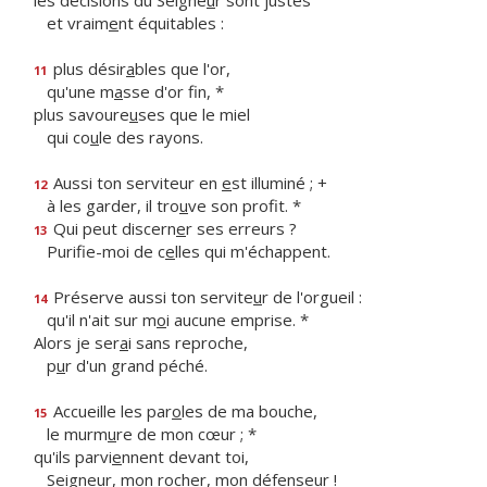
les décisions du Seigne
u
r sont justes
et vraim
e
nt équitables :
plus désir
a
bles que l'or,
11
qu'une m
a
sse d'or fin, *
plus savoure
u
ses que le miel
qui co
u
le des rayons.
Aussi ton serviteur en
e
st illuminé ; +
12
à les garder, il tro
u
ve son profit. *
Qui peut discern
e
r ses erreurs ?
13
Purifie-moi de c
e
lles qui m'échappent.
Préserve aussi ton servite
u
r de l'orgueil :
14
qu'il n'ait sur m
o
i aucune emprise. *
Alors je ser
a
i sans reproche,
p
u
r d'un grand péché.
Accueille les par
o
les de ma bouche,
15
le murm
u
re de mon cœur ; *
qu'ils parvi
e
nnent devant toi,
Seigneur, mon roch
e
r, mon défenseur !