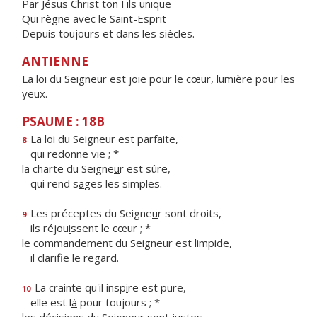
Par Jésus Christ ton Fils unique
Qui règne avec le Saint-Esprit
Depuis toujours et dans les siècles.
ANTIENNE
La loi du Seigneur est joie pour le cœur, lumière pour les
yeux.
PSAUME : 18B
La loi du Seigne
u
r est parfaite,
8
qui redonne vie ; *
la charte du Seigne
u
r est sûre,
qui rend s
a
ges les simples.
Les préceptes du Seigne
u
r sont droits,
9
ils réjou
i
ssent le cœur ; *
le commandement du Seigne
u
r est limpide,
il clarif
e le regard.
La crainte qu'il insp
i
re est pure,
10
elle est l
à
pour toujours ; *