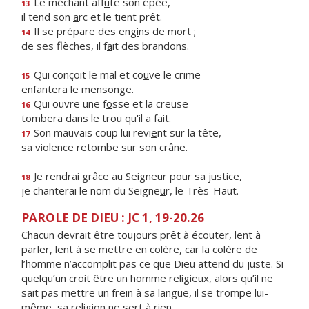
Le méchant aff
û
te son épée,
13
il tend son
a
rc et le tient prêt.
Il se prépare des eng
i
ns de mort ;
14
de ses flèches, il f
a
it des brandons.
Qui conçoit le mal et co
u
ve le crime
15
enfanter
a
le mensonge.
Qui ouvre une f
o
sse et la creuse
16
tombera dans le tro
u
qu'il a fait.
Son mauvais coup lui revi
e
nt sur la tête,
17
sa violence ret
o
mbe sur son crâne.
Je rendrai grâce au Seigne
u
r pour sa justice,
18
je chanterai le nom du Seigne
u
r, le Très-Haut.
PAROLE DE DIEU : JC 1, 19-20.26
Chacun devrait être toujours prêt à écouter, lent à
parler, lent à se mettre en colère, car la colère de
l’homme n’accomplit pas ce que Dieu attend du juste. Si
quelqu’un croit être un homme religieux, alors qu’il ne
sait pas mettre un frein à sa langue, il se trompe lui-
même, sa religion ne sert à rien.