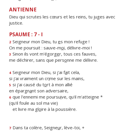
ANTIENNE
Dieu qui scrutes les cœurs et les reins, tu juges avec
justice.
PSAUME : 7 - I
Seigneur mon Dieu, tu
e
s mon refuge !
2
On me poursuit : sauve-m
o
i, délivre-moi !
Sinon ils vont m'égorg
e
r, tous ces fauves,
3
me déchirer, sans que pers
o
nne me délivre.
Seigneur mon Dieu, si j'ai f
a
it cela,
4
si j'ai vraiment un cr
i
me sur les mains,
si j'ai causé du t
o
rt à mon allié
5
en épargn
a
nt son adversaire,
que l'ennemi me poursu
i
ve, qu'il m'atteigne *
6
(qu'il foule au sol ma vie)
et livre ma gl
o
ire à la poussière.
Dans ta colère, Seigne
u
r, lève-toi, +
7