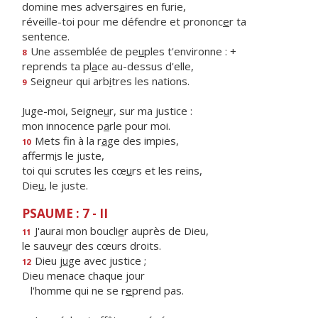
domine mes advers
a
ires en furie,
réveille-toi pour me défendre et prononc
e
r ta
sentence.
Une assemblée de pe
u
ples t'environne : +
8
reprends ta pl
a
ce au-dessus d'elle,
Seigneur qui arb
i
tres les nations.
9
Juge-moi, Seigne
u
r, sur ma justice :
mon innocence p
a
rle pour moi.
Mets fin à la r
a
ge des impies,
10
afferm
i
s le juste,
toi qui scrutes les cœ
u
rs et les reins,
Die
u
, le juste.
PSAUME : 7 - II
J'aurai mon boucli
e
r auprès de Dieu,
11
le sauve
u
r des cœurs droits.
Dieu j
u
ge avec justice ;
12
Dieu menace chaque jour
l'homme qui ne se r
e
prend pas.