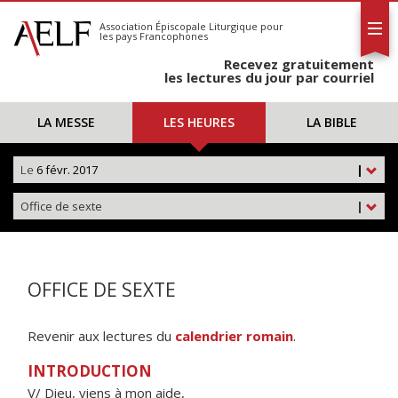
L'AELF
S'abonner
Association Épiscopale Liturgique
pour
les pays Francophones
Calendrier
Recevez gratuitement
Contact
les lectures du jour par courriel
LA MESSE
LES HEURES
LA BIBLE
Le
6 févr. 2017
|
Office de sexte
|
OFFICE DE SEXTE
Revenir aux lectures du
calendrier romain
.
INTRODUCTION
V/ Dieu, viens à mon aide,