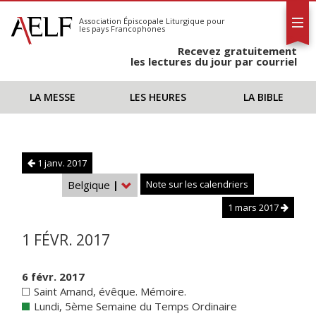
L'AELF
S'abonner
Association Épiscopale Liturgique
pour
les pays Francophones
Calendrier
Recevez gratuitement
Contact
les lectures du jour par courriel
LA MESSE
LES HEURES
LA BIBLE
1 janv. 2017
Belgique
|
Note sur les calendriers
1 mars 2017
1 FÉVR. 2017
6 févr. 2017
Saint Amand, évêque. Mémoire.
Lundi, 5ème Semaine du Temps Ordinaire