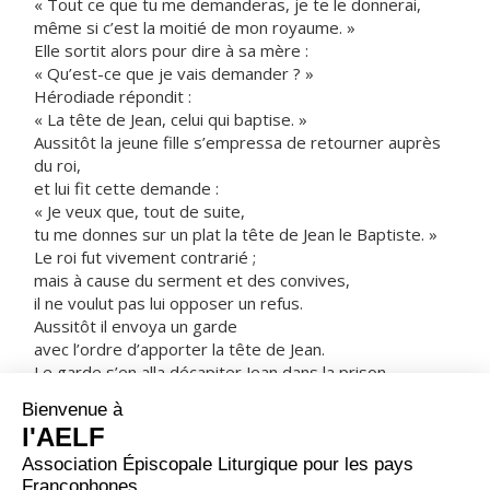
« Tout ce que tu me demanderas, je te le donnerai,
même si c’est la moitié de mon royaume. »
Elle sortit alors pour dire à sa mère :
« Qu’est-ce que je vais demander ? »
Hérodiade répondit :
« La tête de Jean, celui qui baptise. »
Aussitôt la jeune fille s’empressa de retourner auprès
du roi,
et lui fit cette demande :
« Je veux que, tout de suite,
tu me donnes sur un plat la tête de Jean le Baptiste. »
Le roi fut vivement contrarié ;
mais à cause du serment et des convives,
il ne voulut pas lui opposer un refus.
Aussitôt il envoya un garde
avec l’ordre d’apporter la tête de Jean.
Le garde s’en alla décapiter Jean dans la prison.
Il apporta la tête sur un plat,
la donna à la jeune fille,
et la jeune fille la donna à sa mère.
Ayant appris cela,