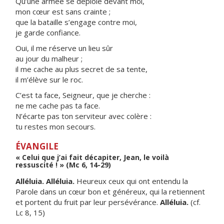
Qu’une armée se déploie devant moi,
mon cœur est sans crainte ;
que la bataille s’engage contre moi,
je garde confiance.
Oui, il me réserve un lieu sûr
au jour du malheur ;
il me cache au plus secret de sa tente,
il m’élève sur le roc.
C’est ta face, Seigneur, que je cherche :
ne me cache pas ta face.
N’écarte pas ton serviteur avec colère :
tu restes mon secours.
ÉVANGILE
« Celui que j’ai fait décapiter, Jean, le voilà
ressuscité ! » (Mc 6, 14-29)
Alléluia. Alléluia.
Heureux ceux qui ont entendu la
Parole dans un cœur bon et généreux, qui la retiennent
et portent du fruit par leur persévérance.
Alléluia.
(cf.
Lc 8, 15)