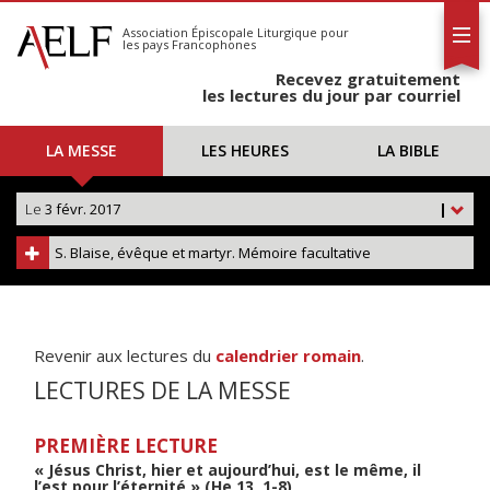
L'AELF
S'abonner
Association Épiscopale Liturgique
pour
les pays Francophones
Calendrier
Recevez gratuitement
Contact
les lectures du jour par courriel
LA MESSE
LES HEURES
LA BIBLE
Le
3 févr. 2017
|
S. Blaise, évêque et martyr. Mémoire facultative
Revenir aux lectures du
calendrier romain
.
LECTURES DE LA MESSE
PREMIÈRE LECTURE
« Jésus Christ, hier et aujourd’hui, est le même, il
l’est pour l’éternité » (He 13, 1-8)