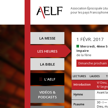
Association Épiscopale Lit
pour les pays Francophon
LA MESSE
1 FÉVR. 2017
Mercredi, 4ème 
Impaire
LES HEURES
de la férie
Dimanche prochain
LA BIBLE
LECTURES
LAUDES
T
L'AELF
V/ Dieu,
Introduction
R/ Seign
VIDÉOS &
Avant la
...
Hymne
PODCASTS
30 - I —
Psaume
Dieu, ma