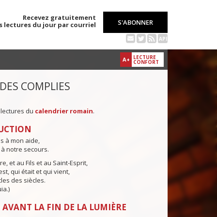
Recevez gratuitement
S'ABONNER
s lectures du jour par courriel
API
LECTURE
A+
CONFORT
 DES COMPLIES
 lectures du
calendrier romain
.
UCTION
ns à mon aide,
 à notre secours.
e, et au Fils et au Saint-Esprit,
st, qui était et qui vient,
cles des siècles.
ia.)
 AVANT LA FIN DE LA LUMIÈRE