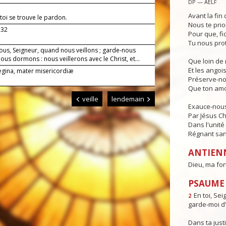
DP — AELF
Avant la fin 
toi se trouve le pardon.
Nous te prio
.32
Pour que, fi
Tu nous pro
ous, Seigneur, quand nous veillons ; garde-nous
us dormons : nous veillerons avec le Christ, et...
Que loin de 
Et les angois
Regina, mater misericordiæ
Préserve-no
Que ton amo
veille
lendemain
Exauce-nous,
Par Jésus Ch
Dans l'unité 
Régnant sans
ANTIEN
Dieu, ma for
PSAUME : 
En toi, Sei
2
garde-moi d'
Dans ta justi