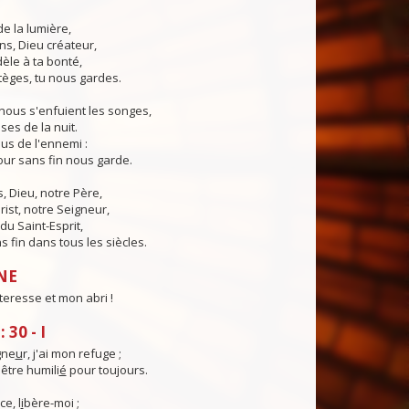
de la lumière,
ns, Dieu créateur,
dèle à ta bonté,
tèges, tu nous gardes.
nous s'enfuient les songes,
ses de la nuit.
us de l'ennemi :
ur sans fin nous garde.
 Dieu, notre Père,
rist, notre Seigneur,
du Saint-Esprit,
 fin dans tous les siècles.
NE
teresse et mon abri !
30 - I
gne
u
r, j'ai mon refuge ;
être humili
é
pour toujours.
ce, l
i
bère-moi ;