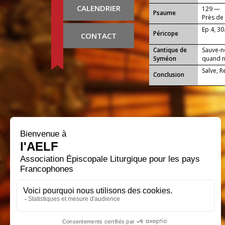
CALENDRIER
129 —
Psaume
Près de 
Ep 4, 30
Péricope
CONTACT
Cantique de
Sauve-n
Syméon
quand no
Salve, 
Conclusion