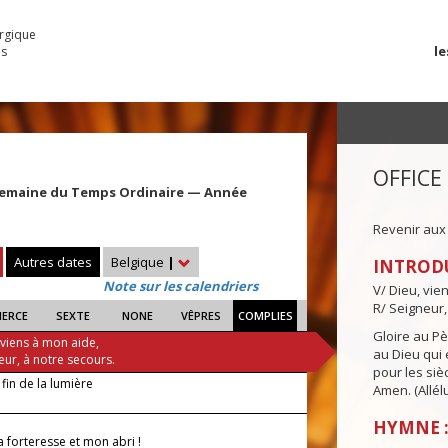
urgique
le
es
OFFICE
Semaine du Temps Ordinaire — Année
Revenir aux
Autres dates
Belgique
|
INTROD
Note sur les calendriers
V/ Dieu, vie
R/ Seigneur,
IERCE
SEXTE
NONE
VÊPRES
COMPLIES
Gloire au Pèr
 viens à mon aide,
au Dieu qui e
eur, à notre secours.
pour les siè
 fin de la lumière
Amen. (Allélu
HYMNE :
 forteresse et mon abri !