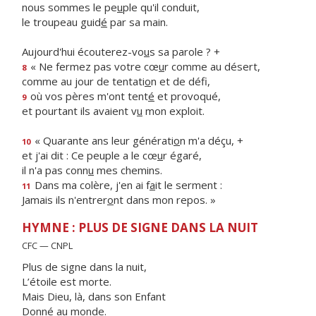
nous sommes le pe
u
ple qu'il conduit,
le troupeau guid
é
par sa main.
Aujourd'hui écouterez-vo
u
s sa parole ? +
« Ne fermez pas votre cœ
u
r comme au désert,
8
comme au jour de tentati
o
n et de défi,
où vos pères m'ont tent
é
et provoqué,
9
et pourtant ils avaient v
u
mon exploit.
« Quarante ans leur générati
o
n m'a déçu, +
10
et j'ai dit : Ce peuple a le cœ
u
r égaré,
il n'a pas conn
u
mes chemins.
Dans ma colère, j'en ai f
a
it le serment :
11
Jamais ils n'entrer
o
nt dans mon repos. »
HYMNE : PLUS DE SIGNE DANS LA NUIT
CFC — CNPL
Plus de signe dans la nuit,
L’étoile est morte.
Mais Dieu, là, dans son Enfant
Donné au monde.