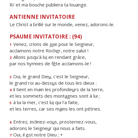
R/ et ma bouche publiera ta louange.
ANTIENNE INVITATOIRE
Le Christ a brillé sur le monde, venez, adorons-le.
PSAUME INVITATOIRE : (94)
Venez, crions de j
o
ie pour le Seigneur,
1
acclamons notre Roch
e
r, notre salut !
Allons jusqu'à lu
i
en rendant grâce,
2
par nos hymnes de f
ê
te acclamons-le !
Oui, le grand Die
u
, c'est le Seigneur,
3
le grand roi au-dess
u
s de tous les dieux :
il tient en main les profonde
u
rs de la terre,
4
et les sommets des mont
a
gnes sont à lui ;
à lui la mer, c'est lu
i
qui l'a faite,
5
et les terres, car ses m
a
ins les ont pétries.
Entrez, inclinez-vo
u
s, prosternez-vous,
6
adorons le Seigne
u
r qui nous a faits.
Oui, il
e
st notre Dieu ; +
7