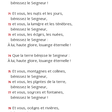
bénissez le Seigneur !
Et vous, les nu
i
ts et les jours,
71
bénissez le Seigneur,
et vous, la lumi
è
re et les ténèbres,
72
bénissez le Seigneur,
et vous, les écl
a
irs, les nuées,
73
bénissez le Seigneur :
À lui, haute gloire, louange éternelle !
Que la terre bén
i
sse le Seigneur :
74
À lui, haute gloire, louange éternelle !
Et vous, mont
a
gnes et collines,
75
bénissez le Seigneur,
et vous, les pl
a
ntes de la terre,
76
bénissez le Seigneur,
et vous, so
u
rces et fontaines,
77
bénissez le Seigneur !
Et vous, océ
a
ns et rivières,
78