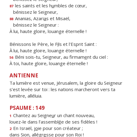
les saints et les h
u
mbles de cœur,
87
bénissez le Seigneur,
Ananias, Azari
a
s et Misaël,
88
bénissez le Seigneur :
À lui, haute gloire, louange éternelle !
Bénissons le Père, le F
i
ls et l'Esprit Saint :
À lui, haute gloire, louange éternelle !
Béni sois-tu, Seigneur, au firmam
e
nt du ciel :
56
À toi, haute gloire, louange éternelle !
ANTIENNE
Ta lumière est venue, Jérusalem, la gloire du Seigneur
s’est levée sur toi : les nations marcheront vers ta
lumière, alléluia.
PSAUME : 149
Chantez au Seigne
u
r un chant nouveau,
1
louez-le dans l’assembl
é
e de ses fidèles !
En Israël, j
o
ie pour son créateur ;
2
dans Sion, allégr
e
sse pour son Roi !