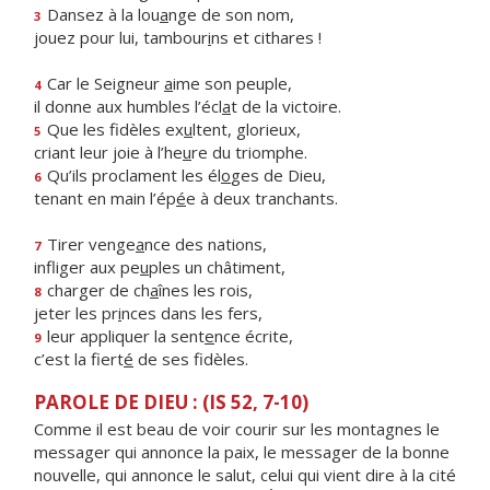
Dansez à la lou
a
nge de son nom,
3
jouez pour lui, tambour
i
ns et cithares !
Car le Seigneur
a
ime son peuple,
4
il donne aux humbles l’écl
a
t de la victoire.
Que les fidèles ex
u
ltent, glorieux,
5
criant leur joie à l’he
u
re du triomphe.
Qu’ils proclament les él
o
ges de Dieu,
6
tenant en main l’ép
é
e à deux tranchants.
Tirer venge
a
nce des nations,
7
infliger aux pe
u
ples un châtiment,
charger de ch
a
înes les rois,
8
jeter les pr
i
nces dans les fers,
leur appliquer la sent
e
nce écrite,
9
c’est la fiert
é
de ses fidèles.
PAROLE DE DIEU : (IS 52, 7-10)
Comme il est beau de voir courir sur les montagnes le
messager qui annonce la paix, le messager de la bonne
nouvelle, qui annonce le salut, celui qui vient dire à la cité