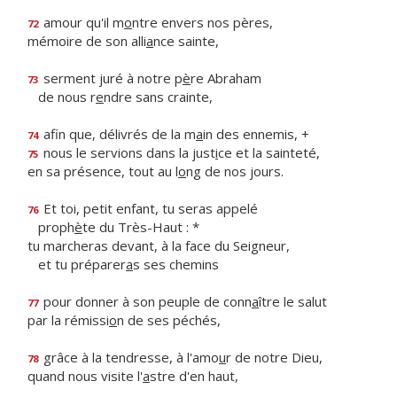
amour qu'il m
o
ntre envers nos pères,
72
mémoire de son alli
a
nce sainte,
serment juré à notre p
è
re Abraham
73
de nous r
e
ndre sans crainte,
afin que, délivrés de la m
a
in des ennemis, +
74
nous le servions dans la just
i
ce et la sainteté,
75
en sa présence, tout au l
o
ng de nos jours.
Et toi, petit enfant, tu seras appelé
76
proph
è
te du Très-Haut : *
tu marcheras devant, à la face du Seigneur,
et tu préparer
a
s ses chemins
pour donner à son peuple de conn
a
ître le salut
77
par la rémissi
o
n de ses péchés,
grâce à la tendresse, à l'amo
u
r de notre Dieu,
78
quand nous visite l'
a
stre d'en haut,