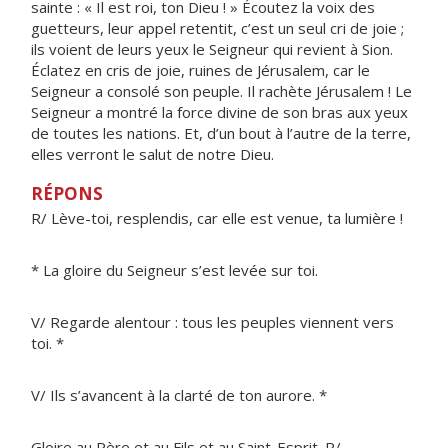
sainte : « Il est roi, ton Dieu ! » Écoutez la voix des
guetteurs, leur appel retentit, c’est un seul cri de joie ;
ils voient de leurs yeux le Seigneur qui revient à Sion.
Éclatez en cris de joie, ruines de Jérusalem, car le
Seigneur a consolé son peuple. Il rachète Jérusalem ! Le
Seigneur a montré la force divine de son bras aux yeux
de toutes les nations. Et, d’un bout à l’autre de la terre,
elles verront le salut de notre Dieu.
RÉPONS
R/ Lève-toi, resplendis, car elle est venue, ta lumière !
* La gloire du Seigneur s’est levée sur toi.
V/ Regarde alentour : tous les peuples viennent vers
toi. *
V/ Ils s’avancent à la clarté de ton aurore. *
Gloire au Père et au Fils et au Saint-Esprit. R/