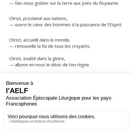
— fais-nous goûter sur la terre aux joies du Royaume.
Christ, proclamé aux nations,
— ouvre le cœur des hommes à la puissance de l’Esprit.
Christ, accueilli dans le monde,
— renouvelle la foi de tous les croyants.
Christ, exalté dans la gloire,
— allume en nous le désir de ton règne.
NOTRE PÈRE
ORAISON
Aujourd’hui, Seigneur, tu as révélé ton Fils unique aux
nations, grâce à l’étoile qui les guidait ; daigne nous
accorder, à nous qui te connaissons déjà par la foi,
d’être conduits jusqu’à la claire vision de ta splendeur.