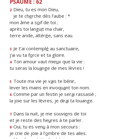
PSAUME : 62
Dieu, tu es mon Dieu,
2
je te ch
e
rche dès l’aube : *
mon âme a s
o
if de toi ;
après toi langu
i
t ma chair,
terre aride, altér
é
e, sans eau.
Je t’ai contempl
é
au sanctuaire,
3
j’ai vu ta f
o
rce et ta gloire.
Ton amour vaut mie
u
x que la vie :
4
tu seras la lou
a
nge de mes lèvres !
Toute ma vie je v
a
is te bénir,
5
lever les mains en invoqu
a
nt ton nom.
Comme par un festin je ser
a
i rassasié ;
6
la joie sur les lèvres, je dir
a
i ta louange.
Dans la nuit, je me souvi
e
ns de toi
7
et je reste des he
u
res à te parler.
Oui, tu es ven
u
à mon secours :
8
je crie de joie à l’
o
mbre de tes ailes.