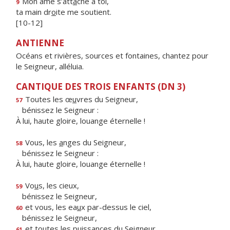
Mon âme s’att
a
che à toi,
9
ta main dr
o
ite me soutient.
[10-12]
ANTIENNE
Océans et rivières, sources et fontaines, chantez pour
le Seigneur, alléluia.
CANTIQUE DES TROIS ENFANTS (DN 3)
Toutes les œ
u
vres du Seigneur,
57
bénissez le Seigneur :
À lui, haute gloire, louange éternelle !
Vous, les
a
nges du Seigneur,
58
bénissez le Seigneur :
À lui, haute gloire, louange éternelle !
Vo
u
s, les cieux,
59
bénissez le Seigneur,
et vous, les ea
u
x par-dessus le ciel,
60
bénissez le Seigneur,
et toutes les puiss
a
nces du Seigneur,
61