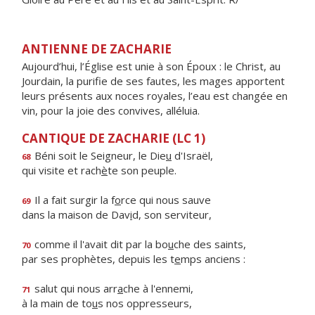
ANTIENNE DE ZACHARIE
Aujourd’hui, l’Église est unie à son Époux : le Christ, au
Jourdain, la purifie de ses fautes, les mages apportent
leurs présents aux noces royales, l’eau est changée en
vin, pour la joie des convives, alléluia.
CANTIQUE DE ZACHARIE (LC 1)
Béni soit le Seigneur, le Die
u
d'Israël,
68
qui visite et rach
è
te son peuple.
Il a fait surgir la f
o
rce qui nous sauve
69
dans la maison de Dav
i
d, son serviteur,
comme il l'avait dit par la bo
u
che des saints,
70
par ses prophètes, depuis les t
e
mps anciens :
salut qui nous arr
a
che à l'ennemi,
71
à la main de to
u
s nos oppresseurs,