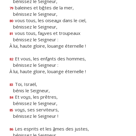
bénissez le Seigneur,
baleines et b
ê
tes de la mer,
79
bénissez le Seigneur,
vous tous, les oisea
u
x dans le ciel,
80
bénissez le Seigneur,
vous tous, fa
u
ves et troupeaux
81
bénissez le Seigneur :
À lui, haute gloire, louange éternelle !
Et vous, les enf
a
nts des hommes,
82
bénissez le Seigneur :
À lui, haute gloire, louange éternelle !
Toi, Israël,
83
bénis le Seigneur,
Et vo
u
s, les prêtres,
84
bénissez le Seigneur,
vo
u
s, ses serviteurs,
85
bénissez le Seigneur !
Les esprits et les
â
mes des justes,
86
bénissez le Seigneur,