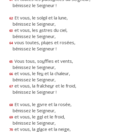
bénissez le Seigneur !
Et vous, le sol
e
il et la lune,
62
bénissez le Seigneur,
et vous, les
a
stres du ciel,
63
bénissez le Seigneur,
vous toutes, plu
i
es et rosées,
64
bénissez le Seigneur !
Vous tous, so
u
ffles et vents,
65
bénissez le Seigneur,
et vous, le fe
u
et la chaleur,
66
bénissez le Seigneur,
et vous, la fraîche
u
r et le froid,
67
bénissez le Seigneur !
Et vous, le g
i
vre et la rosée,
68
bénissez le Seigneur,
et vous, le g
e
l et le froid,
69
bénissez le Seigneur,
et vous, la gl
a
ce et la neige,
70