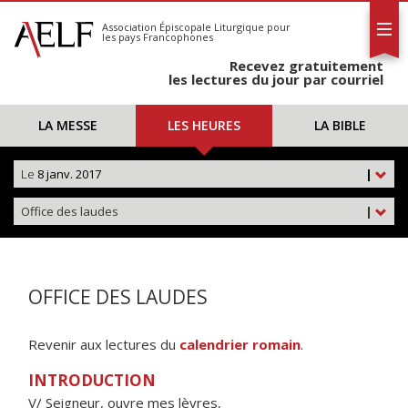
L'AELF
S'abonner
Association Épiscopale Liturgique
pour
les pays Francophones
Calendrier
Recevez gratuitement
Contact
les lectures du jour par courriel
LA MESSE
LES HEURES
LA BIBLE
Le
8 janv. 2017
|
Office des laudes
|
OFFICE DES LAUDES
Revenir aux lectures du
calendrier romain
.
INTRODUCTION
V/ Seigneur, ouvre mes lèvres,