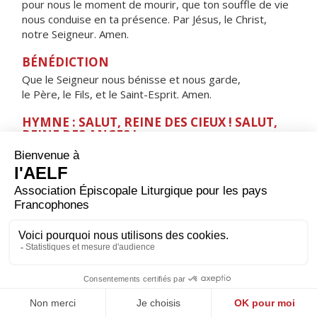
pour nous le moment de mourir, que ton souffle de vie
nous conduise en ta présence. Par Jésus, le Christ,
notre Seigneur. Amen.
BÉNÉDICTION
Que le Seigneur nous bénisse et nous garde,
le Père, le Fils, et le Saint-Esprit. Amen.
HYMNE : SALUT, REINE DES CIEUX ! SALUT,
REINE DES ANGES !
Salut, Reine des cieux ! Salut, Reine des anges !
Salut, Tige féconde ! Salut, Porte du ciel !
Par toi, la lumière s'est levée sur le monde.
Réjouis-toi, Vierge glorieuse,
belle entre toutes les femmes !
Salut, splendeur radieuse :
implore le Christ pour nous.