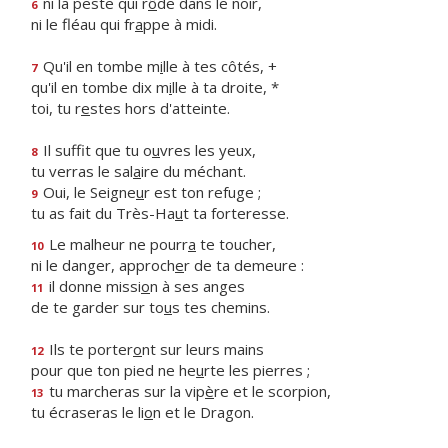
ni la peste qui r
ô
de dans le noir,
6
ni le fléau qui fr
a
ppe à midi.
Qu'il en tombe m
i
lle à tes côtés, +
7
qu'il en tombe dix m
i
lle à ta droite, *
toi, tu r
e
stes hors d'atteinte.
Il suffit que tu o
u
vres les yeux,
8
tu verras le sal
a
ire du méchant.
Oui, le Seigne
u
r est ton refuge ;
9
tu as fait du Très-Ha
u
t ta forteresse.
Le malheur ne pourr
a
te toucher,
10
ni le danger, approch
e
r de ta demeure :
il donne missi
o
n à ses anges
11
de te garder sur to
u
s tes chemins.
Ils te porter
o
nt sur leurs mains
12
pour que ton pied ne he
u
rte les pierres ;
tu marcheras sur la vip
è
re et le scorpion,
13
tu écraseras le li
o
n et le Dragon.