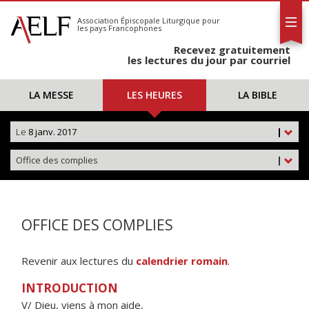
L'AELF
S'abonner
Association Épiscopale Liturgique
pour
les pays Francophones
Calendrier
Recevez gratuitement
Contact
les lectures du jour par courriel
LA MESSE
LES HEURES
LA BIBLE
Le
8 janv. 2017
|
Office des complies
|
OFFICE DES COMPLIES
Revenir aux lectures du
calendrier romain
.
INTRODUCTION
V/ Dieu, viens à mon aide,