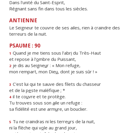
Dans l'unité du Saint-Esprit,
Régnant sans fin dans tous les siècles.
ANTIENNE
Le Seigneur te couvre de ses ailes, rien à craindre des
terreurs de la nuit.
PSAUME : 90
Quand je me tiens sous l'abr
i
du Très-Haut
1
et repose à l'
o
mbre du Puissant,
je dis au Seigne
u
r : « Mon refuge,
2
mon rempart, mon Die
u
, dont je suis sûr ! »
C'est lui qui te sauve des filets du chasseur
3
et de la p
e
ste maléfique ; *
il te co
u
vre et te protège.
4
Tu trouves sous son
a
ile un refuge :
sa fidélité est une arm
u
re, un bouclier.
Tu ne craindras ni les terre
u
rs de la nuit,
5
ni la flèche qui v
o
le au grand jour,