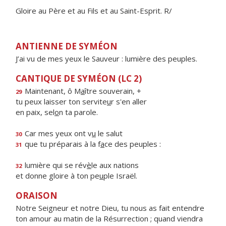
Gloire au Père et au Fils et au Saint-Esprit. R/
ANTIENNE DE SYMÉON
J’ai vu de mes yeux le Sauveur : lumière des peuples.
CANTIQUE DE SYMÉON (LC 2)
Maintenant, ô M
a
ître souverain, +
29
tu peux laisser ton servite
u
r s'en aller
en paix, sel
o
n ta parole.
Car mes yeux ont v
u
le salut
30
que tu préparais à la f
a
ce des peuples :
31
lumière qui se rév
è
le aux nations
32
et donne gloire à ton pe
u
ple Israël.
ORAISON
Notre Seigneur et notre Dieu, tu nous as fait entendre
ton amour au matin de la Résurrection ; quand viendra