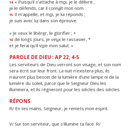
« Puisqu'il s'attache à m
o
i, je le délivre ;
14
je le défends, car il conn
a
ît mon nom.
Il m'appelle, et m
o
i, je lui réponds ;
15
je suis avec lu
i
dans son épreuve.
« Je veux le libér
e
r, le glorifier ; +
de longs jours, je ve
u
x le rassasier, *
16
et je ferai qu'il v
o
ie mon salut. »
PAROLE DE DIEU : AP 22, 4-5
Les serviteurs de Dieu verront son visage, et son nom
sera écrit sur leur front. La nuit n’existera plus, ils
n’auront plus besoin de la lumière d’une lampe ni de la
lumière du soleil, parce que le Seigneur Dieu les
illuminera, et ils régneront pour les siècles des siècles.
RÉPONS
R/ En tes mains, Seigneur, je remets mon esprit.
V/ Sur ton serviteur, que s’illumine ta face. R/