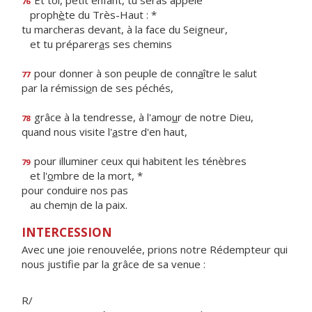
Et toi, petit enfant, tu seras appelé
76
proph
è
te du Très-Haut : *
tu marcheras devant, à la face du Seigneur,
et tu préparer
a
s ses chemins
pour donner à son peuple de conn
a
ître le salut
77
par la rémissi
o
n de ses péchés,
grâce à la tendresse, à l'amo
u
r de notre Dieu,
78
quand nous visite l'
a
stre d'en haut,
pour illuminer ceux qui habitent les ténèbres
79
et l'
o
mbre de la mort, *
pour conduire nos pas
au chem
i
n de la paix.
INTERCESSION
Avec une joie renouvelée, prions notre Rédempteur qui
nous justifie par la grâce de sa venue :
R/