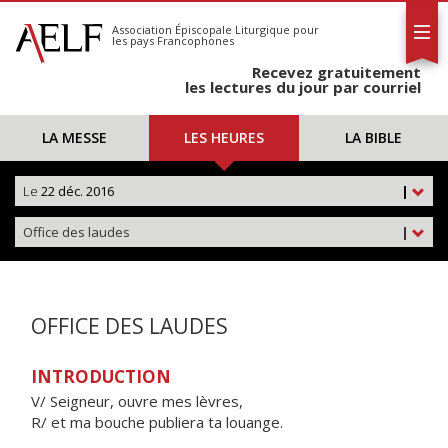
L'AELF
S'abonner
Association Épiscopale Liturgique
pour
les pays Francophones
Calendrier
Recevez gratuitement
Contact
les lectures du jour par courriel
LA MESSE
LES HEURES
LA BIBLE
Le
22 déc. 2016
|
Office des laudes
|
OFFICE DES LAUDES
INTRODUCTION
V/ Seigneur, ouvre mes lèvres,
R/ et ma bouche publiera ta louange.