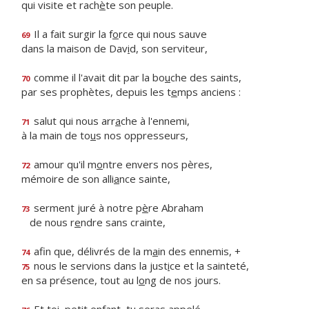
qui visite et rach
è
te son peuple.
Il a fait surgir la f
o
rce qui nous sauve
69
dans la maison de Dav
i
d, son serviteur,
comme il l'avait dit par la bo
u
che des saints,
70
par ses prophètes, depuis les t
e
mps anciens :
salut qui nous arr
a
che à l'ennemi,
71
à la main de to
u
s nos oppresseurs,
amour qu'il m
o
ntre envers nos pères,
72
mémoire de son alli
a
nce sainte,
serment juré à notre p
è
re Abraham
73
de nous r
e
ndre sans crainte,
afin que, délivrés de la m
a
in des ennemis, +
74
nous le servions dans la just
i
ce et la sainteté,
75
en sa présence, tout au l
o
ng de nos jours.