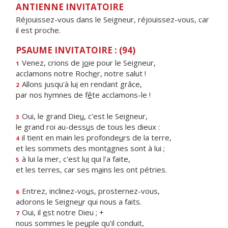
ANTIENNE INVITATOIRE
Réjouissez-vous dans le Seigneur, réjouissez-vous, car
il est proche.
PSAUME INVITATOIRE : (94)
Venez, crions de j
o
ie pour le Seigneur,
1
acclamons notre Roch
e
r, notre salut !
Allons jusqu'à lu
i
en rendant grâce,
2
par nos hymnes de f
ê
te acclamons-le !
Oui, le grand Die
u
, c'est le Seigneur,
3
le grand roi au-dess
u
s de tous les dieux :
il tient en main les profonde
u
rs de la terre,
4
et les sommets des mont
a
gnes sont à lui ;
à lui la mer, c'est lu
i
qui l'a faite,
5
et les terres, car ses m
a
ins les ont pétries.
Entrez, inclinez-vo
u
s, prosternez-vous,
6
adorons le Seigne
u
r qui nous a faits.
Oui, il
e
st notre Dieu ; +
7
nous sommes le pe
u
ple qu'il conduit,