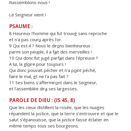
Rassemblons-nous !
Le Seigneur vient !
PSAUME :
8 Heureux l'homme qui fut trouv
é
sans reproche
et n'a pas cour
u
après l'or.
9 Qui est-il ? Nous le dir
o
ns bienheureux :
parmi son peuple, il a f
a
it des merveilles !
10 Qui donc fut jugé parf
a
it dans l'épreuve ?
A lui, la gl
o
ire pour toujours !
Qui donc pouvait pécher et n'a p
o
int péché,
faire le mal,
e
t ne l'a pas fait ?
11 Ses biens s'affermir
o
nt dans le Seigneur,
et l'assemblée dir
a
ses largesses.
PAROLE DE DIEU : (IS 45, 8)
Que les cieux distillent la rosée, que les nuages
répandent la justice, que la terre s’entrouvre et que le
salut s’épanouisse, que la justice fasse éclater en
même temps tous ses bourgeons.