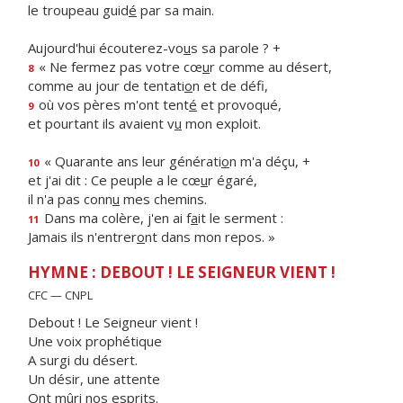
le troupeau guid
é
par sa main.
Aujourd'hui écouterez-vo
u
s sa parole ? +
« Ne fermez pas votre cœ
u
r comme au désert,
8
comme au jour de tentati
o
n et de défi,
où vos pères m'ont tent
é
et provoqué,
9
et pourtant ils avaient v
u
mon exploit.
« Quarante ans leur générati
o
n m'a déçu, +
10
et j'ai dit : Ce peuple a le cœ
u
r égaré,
il n'a pas conn
u
mes chemins.
Dans ma colère, j'en ai f
a
it le serment :
11
Jamais ils n'entrer
o
nt dans mon repos. »
HYMNE : DEBOUT ! LE SEIGNEUR VIENT !
CFC — CNPL
Debout ! Le Seigneur vient !
Une voix prophétique
A surgi du désert.
Un désir, une attente
Ont mûri nos esprits.