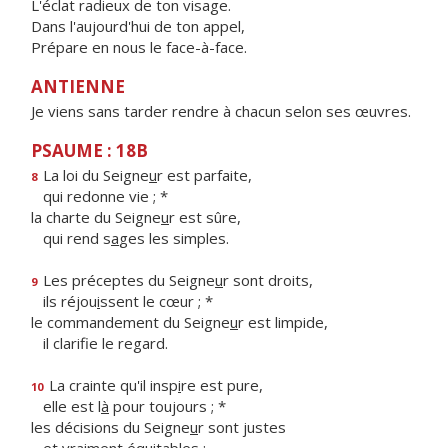
L'éclat radieux de ton visage.
Dans l'aujourd'hui de ton appel,
Prépare en nous le face-à-face.
ANTIENNE
Je viens sans tarder rendre à chacun selon ses œuvres.
PSAUME : 18B
La loi du Seigne
u
r est parfaite,
8
qui redonne vie ; *
la charte du Seigne
u
r est sûre,
qui rend s
a
ges les simples.
Les préceptes du Seigne
u
r sont droits,
9
ils réjou
i
ssent le cœur ; *
le commandement du Seigne
u
r est limpide,
il clarif
e le regard.
La crainte qu'il insp
i
re est pure,
10
elle est l
à
pour toujours ; *
les décisions du Seigne
u
r sont justes