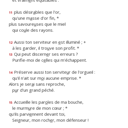
et vraim
e
nt équitables :
plus désir
a
bles que l'or,
11
qu'une m
a
sse d'or fin, *
plus savoure
u
ses que le miel
qui co
u
le des rayons.
Aussi ton serviteur en
e
st illuminé ; +
12
à les garder, il tro
u
ve son profit. *
Qui peut discern
e
r ses erreurs ?
13
Purifie-moi de c
e
lles qui m'échappent.
Préserve aussi ton servite
u
r de l'orgueil :
14
qu'il n'ait sur m
o
i aucune emprise. *
Alors je ser
a
i sans reproche,
p
u
r d'un grand péché.
Accueille les par
o
les de ma bouche,
15
le murm
u
re de mon cœur ; *
qu'ils parvi
e
nnent devant toi,
Seigneur, mon roch
e
r, mon défenseur !