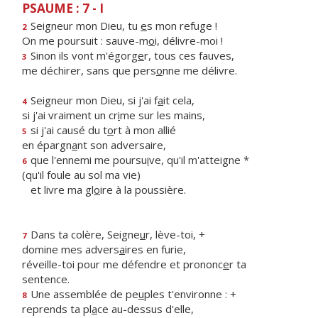
PSAUME : 7 - I
Seigneur mon Dieu, tu
e
s mon refuge !
2
On me poursuit : sauve-m
o
i, délivre-moi !
Sinon ils vont m'égorg
e
r, tous ces fauves,
3
me déchirer, sans que pers
o
nne me délivre.
Seigneur mon Dieu, si j'ai f
a
it cela,
4
si j'ai vraiment un cr
i
me sur les mains,
si j'ai causé du t
o
rt à mon allié
5
en épargn
a
nt son adversaire,
que l'ennemi me poursu
i
ve, qu'il m'atteigne *
6
(qu'il foule au sol ma vie)
et livre ma gl
o
ire à la poussière.
Dans ta colère, Seigne
u
r, lève-toi, +
7
domine mes advers
a
ires en furie,
réveille-toi pour me défendre et prononc
e
r ta
sentence.
Une assemblée de pe
u
ples t'environne : +
8
reprends ta pl
a
ce au-dessus d'elle,