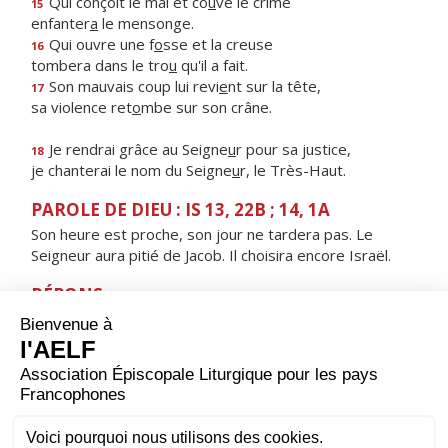
Qui conçoit le mal et co
u
ve le crime
15
enfanter
a
le mensonge.
Qui ouvre une f
o
sse et la creuse
16
tombera dans le tro
u
qu'il a fait.
Son mauvais coup lui revi
e
nt sur la tête,
17
sa violence ret
o
mbe sur son crâne.
Je rendrai grâce au Seigne
u
r pour sa justice,
18
je chanterai le nom du Seigne
u
r, le Très-Haut.
PAROLE DE DIEU : IS 13, 22B ; 14, 1A
Son heure est proche, son jour ne tardera pas. Le
Seigneur aura pitié de Jacob. Il choisira encore Israël.
RÉPONS
V/
Viens, Seigneur, ne tarde pas.
Remets à ton peuple ses péchés.
ORAISON
Accorde-nous, Seigneur, d’attendre sans faiblir la venue
de ton Fils, pour qu’au jour où il viendra frapper à notre
porte, il nous trouve vigilants dans la prière, heureux de