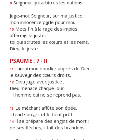
Seigneur qui arb
i
tres les nations.
9
Juge-moi, Seigne
u
r, sur ma justice :
mon innocence p
a
rle pour moi.
Mets fin à la r
a
ge des impies,
10
afferm
i
s le juste,
toi qui scrutes les cœ
u
rs et les reins,
Die
u
, le juste.
PSAUME : 7 - II
J'aurai mon boucli
e
r auprès de Dieu,
11
le sauve
u
r des cœurs droits.
Dieu j
u
ge avec justice ;
12
Dieu menace chaque jour
l'homme qui ne se r
e
prend pas.
Le méchant aff
û
te son épée,
13
il tend son
a
rc et le tient prêt.
Il se prépare des eng
i
ns de mort ;
14
de ses flèches, il f
a
it des brandons.