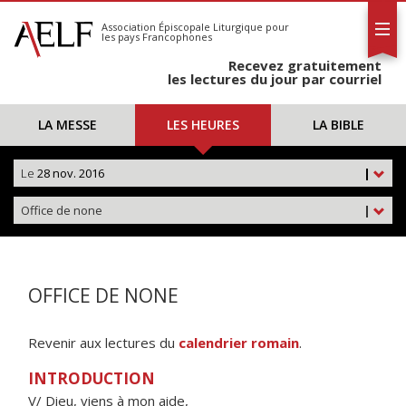
L'AELF
S'abonner
Association Épiscopale Liturgique
pour
les pays Francophones
Calendrier
Recevez gratuitement
Contact
les lectures du jour par courriel
LA MESSE
LES HEURES
LA BIBLE
Le
28 nov. 2016
|
Office de none
|
OFFICE DE NONE
Revenir aux lectures du
calendrier romain
.
INTRODUCTION
V/ Dieu, viens à mon aide,