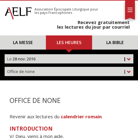
L'AELF
S'abonner
Association Épiscopale Liturgique
pour
les pays Francophones
Calendrier
Recevez gratuitement
Contact
les lectures du jour par courriel
LA MESSE
LES HEURES
LA BIBLE
Le
28 nov. 2016
|
Office de none
|
OFFICE DE NONE
Revenir aux lectures du
calendrier romain
.
INTRODUCTION
V/ Dieu, viens à mon aide,