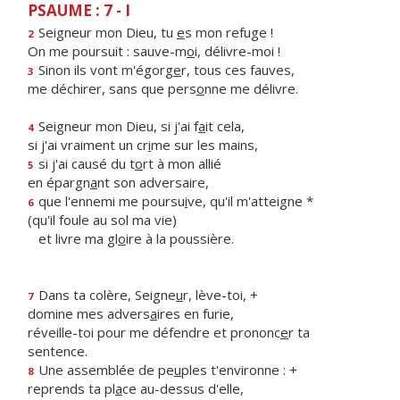
PSAUME : 7 - I
Seigneur mon Dieu, tu
e
s mon refuge !
2
On me poursuit : sauve-m
o
i, délivre-moi !
Sinon ils vont m'égorg
e
r, tous ces fauves,
3
me déchirer, sans que pers
o
nne me délivre.
Seigneur mon Dieu, si j'ai f
a
it cela,
4
si j'ai vraiment un cr
i
me sur les mains,
si j'ai causé du t
o
rt à mon allié
5
en épargn
a
nt son adversaire,
que l'ennemi me poursu
i
ve, qu'il m'atteigne *
6
(qu'il foule au sol ma vie)
et livre ma gl
o
ire à la poussière.
Dans ta colère, Seigne
u
r, lève-toi, +
7
domine mes advers
a
ires en furie,
réveille-toi pour me défendre et prononc
e
r ta
sentence.
Une assemblée de pe
u
ples t'environne : +
8
reprends ta pl
a
ce au-dessus d'elle,