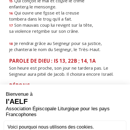
Qui conçoit le mal et co
u
ve le crime
15
enfanter
a
le mensonge.
Qui ouvre une f
o
sse et la creuse
16
tombera dans le tro
u
qu'il a fait.
Son mauvais coup lui revi
e
nt sur la tête,
17
sa violence ret
o
mbe sur son crâne.
Je rendrai grâce au Seigne
u
r pour sa justice,
18
je chanterai le nom du Seigne
u
r, le Très-Haut.
PAROLE DE DIEU : IS 13, 22B ; 14, 1A
Son heure est proche, son jour ne tardera pas. Le
Seigneur aura pitié de Jacob. Il choisira encore Israël.
RÉPONS
V/
Viens, Seigneur, ne tarde pas.
Remets à ton peuple ses péchés.
ORAISON
Accorde-nous, Seigneur, d’attendre sans faiblir la venue
de ton Fils, pour qu’au jour où il viendra frapper à notre
porte, il nous trouve vigilants dans la prière, heureux de