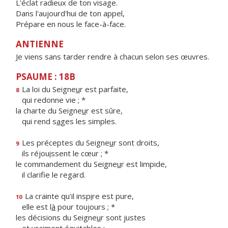
L'éclat radieux de ton visage.
Dans l'aujourd'hui de ton appel,
Prépare en nous le face-à-face.
ANTIENNE
Je viens sans tarder rendre à chacun selon ses œuvres.
PSAUME : 18B
La loi du Seigne
u
r est parfaite,
8
qui redonne vie ; *
la charte du Seigne
u
r est sûre,
qui rend s
a
ges les simples.
Les préceptes du Seigne
u
r sont droits,
9
ils réjou
i
ssent le cœur ; *
le commandement du Seigne
u
r est limpide,
il clarif
e le regard.
La crainte qu'il insp
i
re est pure,
10
elle est l
à
pour toujours ; *
les décisions du Seigne
u
r sont justes