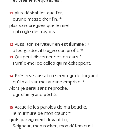
et vraim
e
nt équitables :
plus désir
a
bles que l'or,
11
qu'une m
a
sse d'or fin, *
plus savoure
u
ses que le miel
qui co
u
le des rayons.
Aussi ton serviteur en
e
st illuminé ; +
12
à les garder, il tro
u
ve son profit. *
Qui peut discern
e
r ses erreurs ?
13
Purifie-moi de c
e
lles qui m'échappent.
Préserve aussi ton servite
u
r de l'orgueil :
14
qu'il n'ait sur m
o
i aucune emprise. *
Alors je ser
a
i sans reproche,
p
u
r d'un grand péché.
Accueille les par
o
les de ma bouche,
15
le murm
u
re de mon cœur ; *
qu'ils parvi
e
nnent devant toi,
Seigneur, mon roch
e
r, mon défenseur !