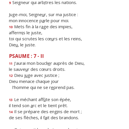
Seigneur qui arb
i
tres les nations.
9
Juge-moi, Seigne
u
r, sur ma justice :
mon innocence p
a
rle pour moi.
Mets fin à la r
a
ge des impies,
10
afferm
i
s le juste,
toi qui scrutes les cœ
u
rs et les reins,
Die
u
, le juste.
PSAUME : 7 - II
J'aurai mon boucli
e
r auprès de Dieu,
11
le sauve
u
r des cœurs droits.
Dieu j
u
ge avec justice ;
12
Dieu menace chaque jour
l'homme qui ne se r
e
prend pas.
Le méchant aff
û
te son épée,
13
il tend son
a
rc et le tient prêt.
Il se prépare des eng
i
ns de mort ;
14
de ses flèches, il f
a
it des brandons.