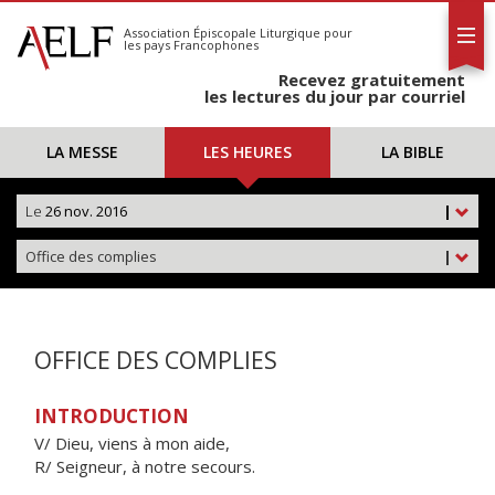
L'AELF
S'abonner
Association Épiscopale Liturgique
pour
les pays Francophones
Calendrier
Recevez gratuitement
Contact
les lectures du jour par courriel
LA MESSE
LES HEURES
LA BIBLE
Le
26 nov. 2016
|
Office des complies
|
OFFICE DES COMPLIES
INTRODUCTION
V/ Dieu, viens à mon aide,
R/ Seigneur, à notre secours.