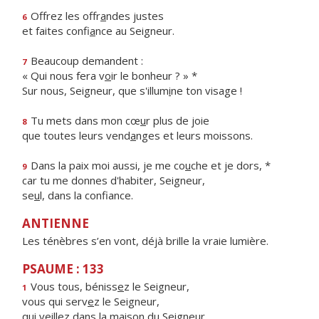
Offrez les offr
a
ndes justes
6
et faites confi
a
nce au Seigneur.
Beaucoup demandent :
7
« Qui nous fera v
o
ir le bonheur ? » *
Sur nous, Seigneur, que s'illum
i
ne ton visage !
Tu mets dans mon cœ
u
r plus de joie
8
que toutes leurs vend
a
nges et leurs moissons.
Dans la paix moi aussi, je me co
u
che et je dors, *
9
car tu me donnes d'habiter, Seigneur,
se
u
l, dans la confiance.
ANTIENNE
Les ténèbres s’en vont, déjà brille la vraie lumière.
PSAUME : 133
Vous tous, béniss
e
z le Seigneur,
1
vous qui serv
e
z le Seigneur,
qui veillez dans la mais
o
n du Seigneur