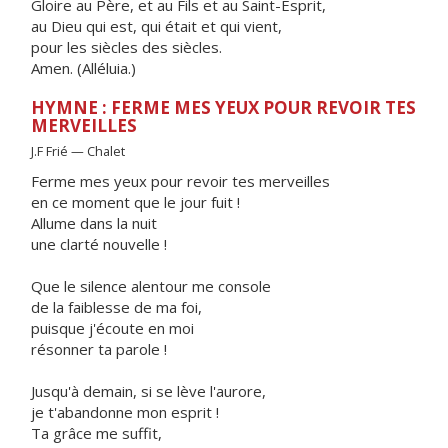
Gloire au Père, et au Fils et au Saint-Esprit,
au Dieu qui est, qui était et qui vient,
pour les siècles des siècles.
Amen. (Alléluia.)
HYMNE : FERME MES YEUX POUR REVOIR TES
MERVEILLES
J.F Frié — Chalet
Ferme mes yeux pour revoir tes merveilles
en ce moment que le jour fuit !
Allume dans la nuit
une clarté nouvelle !
Que le silence alentour me console
de la faiblesse de ma foi,
puisque j'écoute en moi
résonner ta parole !
Jusqu'à demain, si se lève l'aurore,
je t'abandonne mon esprit !
Ta grâce me suffit,