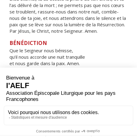
l’as délivré de la mort ; ne permets pas que nos cœurs
se troublent, rassure-nous dans notre nuit, comble-
nous de ta joie, et nous attendrons dans le silence et la
paix que se lève sur nous la lumière de la Résurrection.
Par Jésus, le Christ, notre Seigneur. Amen.
BÉNÉDICTION
Que le Seigneur nous bénisse,
qu’il nous accorde une nuit tranquille
et nous garde dans la paix. Amen.
HYMNE : SOUS L'ABRI DE TA MISÉRICORDE
Sous l'abri de ta miséricorde,
nous nous réfugions, Sainte Mère de Dieu.
Ne méprise pas nos prières
quand nous sommes dans l'épreuve,
mais de tous les dangers
délivre-nous toujours,
Vierge glorieuse, Vierge bienheureuse.