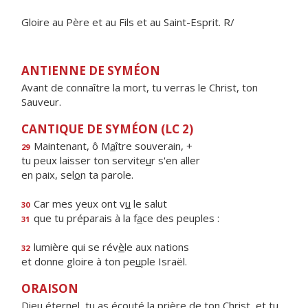
Gloire au Père et au Fils et au Saint-Esprit. R/
ANTIENNE DE SYMÉON
Avant de connaître la mort, tu verras le Christ, ton
Sauveur.
CANTIQUE DE SYMÉON (LC 2)
Maintenant, ô M
a
ître souverain, +
29
tu peux laisser ton servite
u
r s'en aller
en paix, sel
o
n ta parole.
Car mes yeux ont v
u
le salut
30
que tu préparais à la f
a
ce des peuples :
31
lumière qui se rév
è
le aux nations
32
et donne gloire à ton pe
u
ple Israël.
ORAISON
Dieu éternel, tu as écouté la prière de ton Christ, et tu