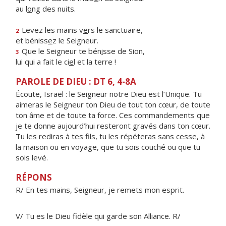
au l
o
ng des nuits.
Levez les mains v
e
rs le sanctuaire,
2
et béniss
e
z le Seigneur.
Que le Seigneur te bén
i
sse de Sion,
3
lui qui a fait le ci
e
l et la terre !
PAROLE DE DIEU : DT 6, 4-8A
Écoute, Israël : le Seigneur notre Dieu est l’Unique. Tu
aimeras le Seigneur ton Dieu de tout ton cœur, de toute
ton âme et de toute ta force. Ces commandements que
je te donne aujourd’hui resteront gravés dans ton cœur.
Tu les rediras à tes fils, tu les répéteras sans cesse, à
la maison ou en voyage, que tu sois couché ou que tu
sois levé.
RÉPONS
R/ En tes mains, Seigneur, je remets mon esprit.
V/ Tu es le Dieu fidèle qui garde son Alliance. R/