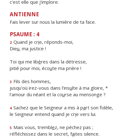
c'est elle que j'implore.
ANTIENNE
Fais lever sur nous la lumière de ta face.
PSAUME : 4
Quand je cr
i
e, réponds-moi,
2
Die
u
, ma justice !
Toi qui me lib
è
res dans la détresse,
pitié pour moi, éco
u
te ma prière !
Fils des hommes,
3
jusqu'où irez-vous dans l'ins
u
lte à ma gloire, *
l'amour du néant et la co
u
rse au mensonge ?
Sachez que le Seigneur a mis à p
a
rt son fidèle,
4
le Seigneur entend quand je cr
i
e vers lui.
Mais vous, trembl
e
z, ne péchez pas ;
5
réfléchissez dans le secret, f
a
ites silence.