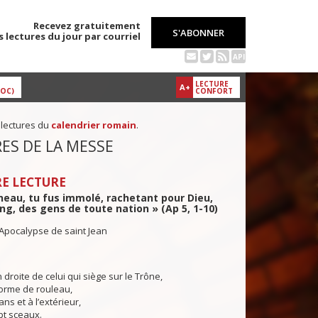
Recevez gratuitement
S'ABONNER
s lectures du jour par courriel
API
LECTURE
A+
DOC)
CONFORT
 lectures du
calendrier romain
.
ES DE LA MESSE
E LECTURE
gneau, tu fus immolé, rachetant pour Dieu,
ng, des gens de toute nation » (Ap 5, 1-10)
'Apocalypse de saint Jean
 droite de celui qui siège sur le Trône,
forme de rouleau,
ns et à l’extérieur,
pt sceaux.