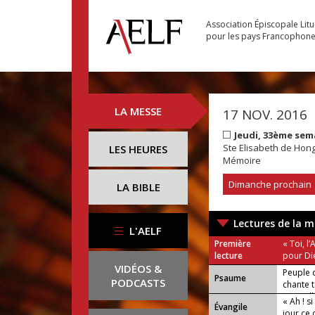
Association Épiscopale Lit
pour les pays Francophon
LA MESSE
17 NOV. 2016
Jeudi, 33ème sem
Ste Elisabeth de Hong
LES HEURES
Mémoire
Dimanche prochain
LA BIBLE
Lectures de la m
L'AELF
Première
« Toi, l
lecture
pour Die
VIDÉOS &
Peuple d
Psaume
PODCASTS
chante t
ou Allé
« Ah ! s
Évangile
jour ce 