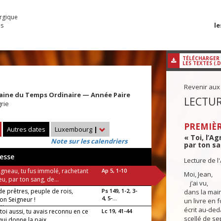
urgique
le
es
TÉLÉCHARGER
LES TEXTES (.
Revenir aux
aine du Temps Ordinaire — Année Paire
LECTUR
rie
PREMIÈR
Autres dates
Luxembourg
|
« Toi, l’A
Note sur les calendriers
par ton sa
esse
Lecture de l
’Agneau, tu fus immolé, rachetant
Ap 5, 1-10
Moi, Jean,
u, par ton sang, de...
j’ai vu,
e prêtres, peuple de rois,
Ps 149, 1-2, 3-
dans la main
4, 5-...
on Seigneur !
un livre en 
luia !
écrit au-deda
i toi aussi, tu avais reconnu en ce
Lc 19, 41-44
scellé de se
qui donne la paix...