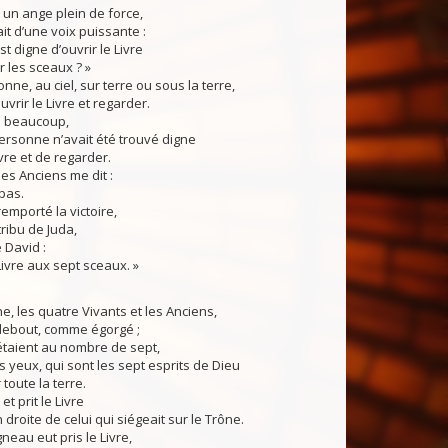
 un ange plein de force,
it d’une voix puissante :
t digne d’ouvrir le Livre
r les sceaux ? »
e, au ciel, sur terre ou sous la terre,
vrir le Livre et regarder.
 beaucoup,
ersonne n’avait été trouvé digne
ivre et de regarder.
s Anciens me dit :
pas.
 remporté la victoire,
 tribu de Juda,
 David :
 Livre aux sept sceaux. »
ne, les quatre Vivants et les Anciens,
ebout, comme égorgé ;
étaient au nombre de sept,
s yeux, qui sont les sept esprits de Dieu
toute la terre.
t prit le Livre
droite de celui qui siégeait sur le Trône.
au eut pris le Livre,