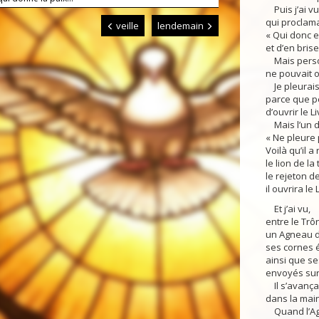
Puis j’ai vu
qui proclama
veille
lendemain
« Qui donc es
et d’en brise
Mais personn
ne pouvait ou
Je pleurais
parce que p
d’ouvrir le L
Mais l’un de
« Ne pleure 
Voilà qu’il a
le lion de la
le rejeton de
il ouvrira le
Et j’ai vu,
entre le Trô
un Agneau d
ses cornes 
ainsi que se
envoyés sur 
Il s’avança e
dans la main 
Quand l’Agne