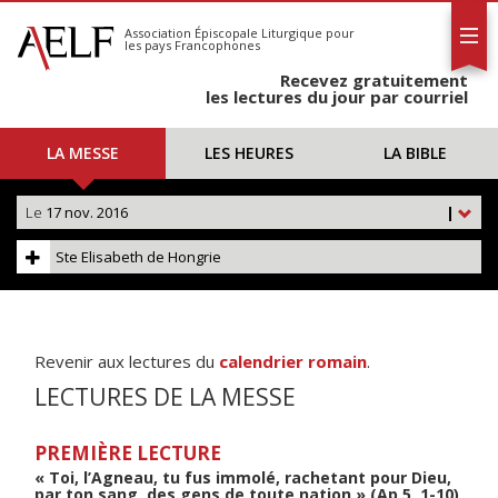
L'AELF
S'abonner
Association Épiscopale Liturgique
pour
les pays Francophones
Calendrier
Recevez gratuitement
Contact
les lectures du jour par courriel
LA MESSE
LES HEURES
LA BIBLE
Le
17 nov. 2016
|
Ste Elisabeth de Hongrie
Revenir aux lectures du
calendrier romain
.
LECTURES DE LA MESSE
PREMIÈRE LECTURE
« Toi, l’Agneau, tu fus immolé, rachetant pour Dieu,
par ton sang, des gens de toute nation » (Ap 5, 1-10)