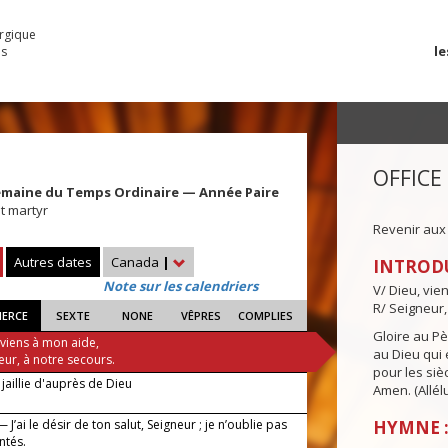
urgique
le
es
OFFICE
emaine du Temps Ordinaire — Année Paire
t martyr
Revenir aux
Autres dates
Canada
|
INTROD
Note sur les calendriers
V/ Dieu, vie
R/ Seigneur,
IERCE
SEXTE
NONE
VÊPRES
COMPLIES
Gloire au Pèr
 viens à mon aide,
au Dieu qui e
eur, à notre secours.
pour les siè
jaillie d'auprès de Dieu
Amen. (Allélu
 J’ai le désir de ton salut, Seigneur ; je n’oublie pas
HYMNE :
ntés.