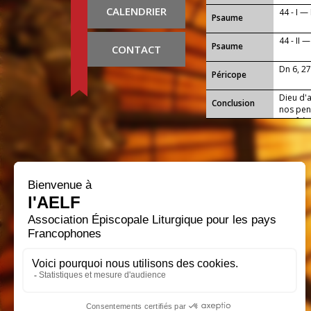
CALENDRIER
44 - I —
Psaume
44 - II 
Psaume
CONTACT
Dn 6, 2
Péricope
Dieu d'
Conclusion
nos pen
nos frè