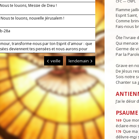
CFC — CNPL
 Nous te louons, Messie de Dieu !
Flamme jaill
Esprit Saint
— Nous te louons, nouvelle Jérusalem !
Comme brind
Fais-nous br
7b-28a
Ôte l'ivraie
Qui menace 
amour, transforme-nous par ton Esprit d'amour : que
Germe de v
sées deviennent tes pensées et nous aurons pour
res et pour toi un même amour.
Par la Parole
veille
lendemain
Grave en n
De Jésus res
Sois notre s
Chanter sa g
ANTIEN
J’ai le désir
PSAUME :
Que mon 
169
éclaire-moi 
Que ma p
170
délivre-m
o
i