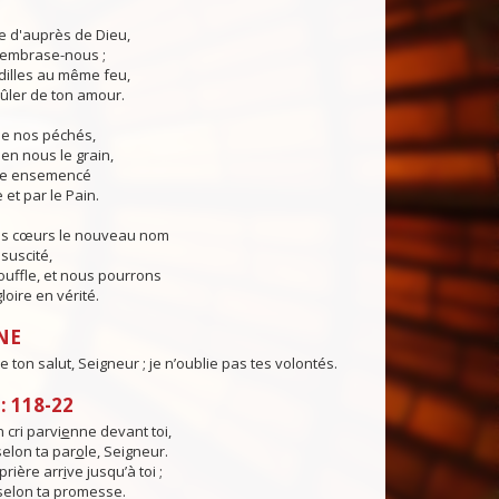
ie d'auprès de Dieu,
, embrase-nous ;
illes au même feu,
ûler de ton amour.
 de nos péchés,
en nous le grain,
ie ensemencé
 et par le Pain.
os cœurs le nouveau nom
suscité,
ouffle, et nous pourrons
loire en vérité.
NE
 de ton salut, Seigneur ; je n’oublie pas tes volontés.
 118-22
cri parvi
e
nne devant toi,
selon ta par
o
le, Seigneur.
rière arr
i
ve jusqu’à toi ;
 selon ta promesse.