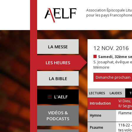
Association Épiscopale Lit
pour les pays Francophon
LA MESSE
12 NOV. 2016
Samedi, 32ème s
S. Josaphat, évêque e
LES HEURES
Mémoire
Dimanche prochain
LA BIBLE
LECTURES
LAUDES
T
L'AELF
V/ Dieu,
Introduction
R/ Seign
VIDÉOS &
Flamme 
...
Hymne
PODCASTS
118-22 —
Psaume
tes volo