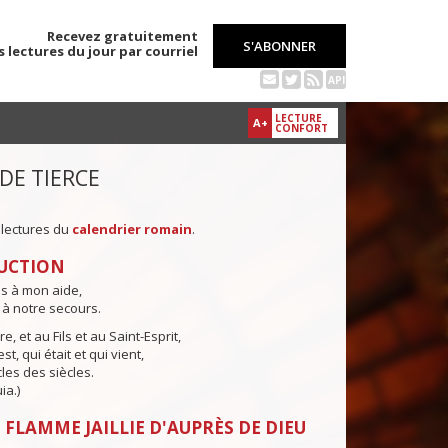
Recevez gratuitement
S'ABONNER
s lectures du jour par courriel
API
LECTURE
A+
CONFORT
 DE TIERCE
 lectures du
calendrier romain
.
UCTION
ns à mon aide,
 à notre secours.
e, et au Fils et au Saint-Esprit,
st, qui était et qui vient,
cles des siècles.
ia.)
 FLAMME JAILLIE D'AUPRÈS DE DIEU