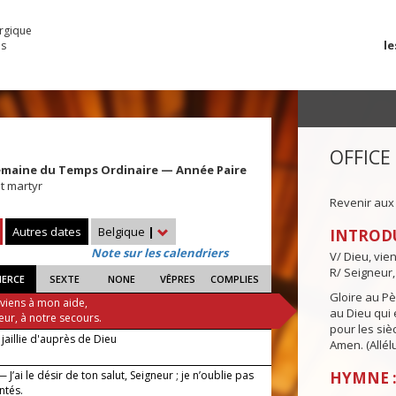
urgique
le
es
OFFICE
emaine du Temps Ordinaire — Année Paire
t martyr
Revenir aux
Autres dates
Belgique
|
INTROD
Note sur les calendriers
V/ Dieu, vie
R/ Seigneur,
IERCE
SEXTE
NONE
VÊPRES
COMPLIES
Gloire au Pèr
 viens à mon aide,
au Dieu qui e
eur, à notre secours.
pour les siè
jaillie d'auprès de Dieu
Amen. (Allélu
 J’ai le désir de ton salut, Seigneur ; je n’oublie pas
HYMNE :
ntés.