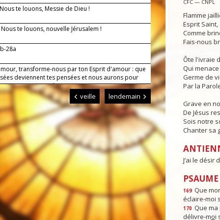
CFC — CNPL
 Nous te louons, Messie de Dieu !
Flamme jaill
Esprit Saint
— Nous te louons, nouvelle Jérusalem !
Comme brind
Fais-nous br
7b-28a
Ôte l'ivraie
Qui menace 
amour, transforme-nous par ton Esprit d'amour : que
Germe de v
sées deviennent tes pensées et nous aurons pour
res et pour toi un même amour.
Par la Parole
veille
lendemain
Grave en n
De Jésus res
Sois notre s
Chanter sa g
ANTIEN
J’ai le désir
PSAUME :
Que mon 
169
éclaire-moi 
Que ma p
170
délivre-m
o
i