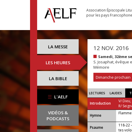
Association Épiscopale Lit
pour les pays Francophon
LA MESSE
12 NOV. 2016
Samedi, 32ème s
S. Josaphat, évêque e
LES HEURES
Mémoire
Dimanche prochain
LA BIBLE
LECTURES
LAUDES
T
L'AELF
V/ Dieu,
Introduction
R/ Seign
VIDÉOS &
Flamme 
...
Hymne
PODCASTS
118-22 —
Psaume
tes volo