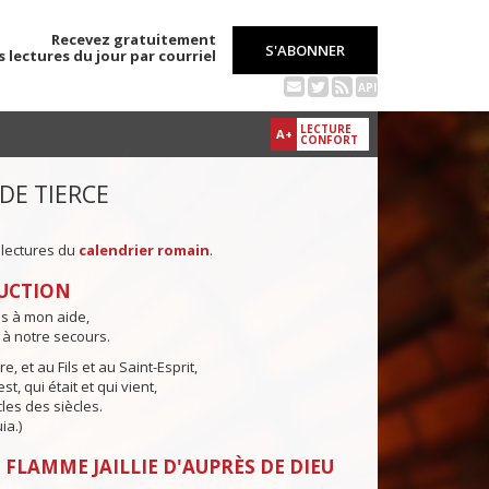
Recevez gratuitement
S'ABONNER
s lectures du jour par courriel
API
LECTURE
A+
CONFORT
 DE TIERCE
 lectures du
calendrier romain
.
UCTION
ns à mon aide,
 à notre secours.
e, et au Fils et au Saint-Esprit,
st, qui était et qui vient,
cles des siècles.
ia.)
 FLAMME JAILLIE D'AUPRÈS DE DIEU