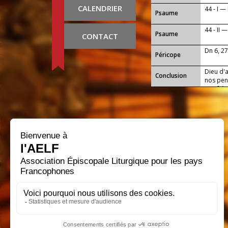
CALENDRIER
44 - I —
Psaume
44 - II 
Psaume
CONTACT
Dn 6, 2
Péricope
Dieu d'
Conclusion
nos pen
nos frè