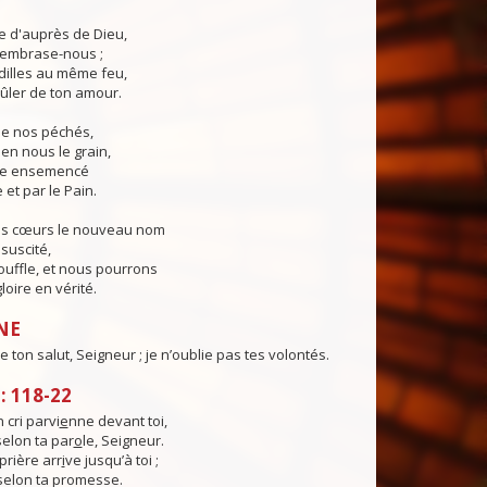
ie d'auprès de Dieu,
, embrase-nous ;
illes au même feu,
ûler de ton amour.
 de nos péchés,
en nous le grain,
ie ensemencé
 et par le Pain.
os cœurs le nouveau nom
suscité,
ouffle, et nous pourrons
loire en vérité.
NE
 de ton salut, Seigneur ; je n’oublie pas tes volontés.
 118-22
cri parvi
e
nne devant toi,
selon ta par
o
le, Seigneur.
rière arr
i
ve jusqu’à toi ;
 selon ta promesse.