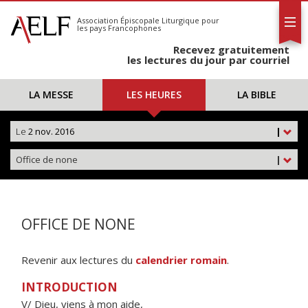
L'AELF
S'abonner
Association Épiscopale Liturgique
pour
les pays Francophones
Calendrier
Recevez gratuitement
Contact
les lectures du jour par courriel
LA MESSE
LES HEURES
LA BIBLE
Le
2 nov. 2016
|
Office de none
|
OFFICE DE NONE
Revenir aux lectures du
calendrier romain
.
INTRODUCTION
V/ Dieu, viens à mon aide,