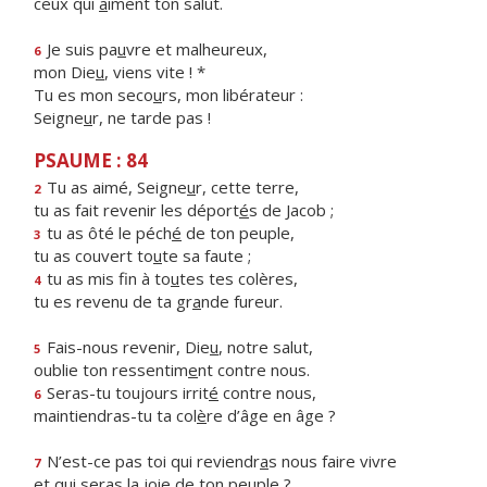
ceux qui
a
iment ton salut.
Je suis pa
u
vre et malheureux,
6
mon Die
u
, viens vite ! *
Tu es mon seco
u
rs, mon libérateur :
Seigne
u
r, ne tarde pas !
PSAUME : 84
Tu as aimé, Seigne
u
r, cette terre,
2
tu as fait revenir les déport
é
s de Jacob ;
tu as ôté le péch
é
de ton peuple,
3
tu as couvert to
u
te sa faute ;
tu as mis fin à to
u
tes tes colères,
4
tu es revenu de ta gr
a
nde fureur.
Fais-nous revenir, Die
u
, notre salut,
5
oublie ton ressentim
e
nt contre nous.
Seras-tu toujours irrit
é
contre nous,
6
maintiendras-tu ta col
è
re d’âge en âge ?
N’est-ce pas toi qui reviendr
a
s nous faire vivre
7
et qui seras la j
o
ie de ton peuple ?