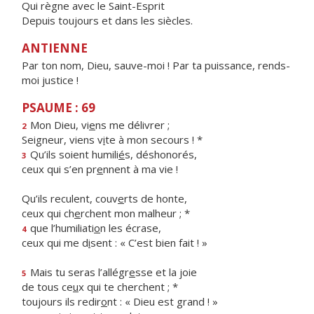
Qui règne avec le Saint-Esprit
Depuis toujours et dans les siècles.
ANTIENNE
Par ton nom, Dieu, sauve-moi ! Par ta puissance, rends-
moi justice !
PSAUME : 69
Mon Dieu, vi
e
ns me délivrer ;
2
Seigneur, viens v
i
te à mon secours ! *
Qu’ils soient humili
é
s, déshonorés,
3
ceux qui s’en pr
e
nnent à ma vie !
Qu’ils reculent, couv
e
rts de honte,
ceux qui ch
e
rchent mon malheur ; *
que l’humiliati
o
n les écrase,
4
ceux qui me d
i
sent : « C’est bien fait ! »
Mais tu seras l’allégr
e
sse et la joie
5
de tous ce
u
x qui te cherchent ; *
toujours ils redir
o
nt : « Dieu est grand ! »