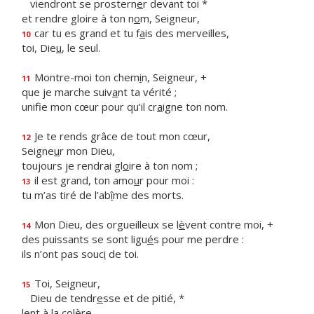
viendront se prostern
e
r devant toi *
et rendre gloire à ton n
o
m, Seigneur,
car tu es grand et tu f
a
is des merveilles,
10
toi, Die
u
, le seul.
Montre-moi ton chem
i
n, Seigneur, +
11
que je marche suiv
a
nt ta vérité ;
unifie mon cœur pour qu’il cr
a
igne ton nom.
Je te rends grâce de tout mon cœur,
12
Seigne
u
r mon Dieu,
toujours je rendrai gl
o
ire à ton nom ;
il est grand, ton amo
u
r pour moi :
13
tu m’as tiré de l’ab
î
me des morts.
Mon Dieu, des orgueilleux se l
è
vent contre moi, +
14
des puissants se sont ligu
é
s pour me perdre :
ils n’ont pas souc
i
de toi.
Toi, Seigneur,
15
Dieu de tendr
e
sse et de pitié, *
lent à la colère,