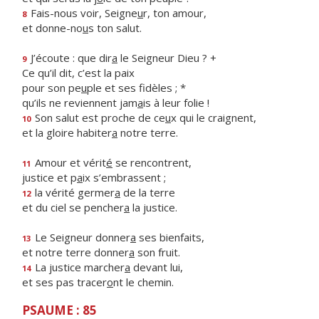
Fais-nous voir, Seigne
u
r, ton amour,
8
et donne-no
u
s ton salut.
J’écoute : que dir
a
le Seigneur Dieu ? +
9
Ce qu’il dit, c’est la paix
pour son pe
u
ple et ses fidèles ; *
qu’ils ne reviennent jam
a
is à leur folie !
Son salut est proche de ce
u
x qui le craignent,
10
et la gloire habiter
a
notre terre.
Amour et vérit
é
se rencontrent,
11
justice et p
a
ix s’embrassent ;
la vérité germer
a
de la terre
12
et du ciel se pencher
a
la justice.
Le Seigneur donner
a
ses bienfaits,
13
et notre terre donner
a
son fruit.
La justice marcher
a
devant lui,
14
et ses pas tracer
o
nt le chemin.
PSAUME : 85