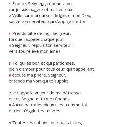
Écoute, Seigne
u
r, réponds-moi,
1
car je suis pa
u
vre et malheureux.
Veille sur moi qui suis fid
è
le, ô mon Dieu,
2
sauve ton serviteur qui s’appu
i
e sur toi.
Prends pitié de m
o
i, Seigneur,
3
toi que j’app
e
lle chaque jour.
Seigneur, réjou
i
s ton serviteur :
4
vers toi, j’él
è
ve mon âme !
Toi qui es b
o
n et qui pardonnes,
5
plein d’amour pour tous ce
u
x qui t’appellent,
écoute ma pri
è
re, Seigneur,
6
entends ma v
o
ix qui te supplie.
Je t’appelle au jo
u
r de ma détresse,
7
et toi, Seigne
u
r, tu me réponds.
Aucun parmi les die
u
x n’est comme toi,
8
et rien n’ég
a
le tes œuvres.
Toutes les nations, que tu as faites,
9