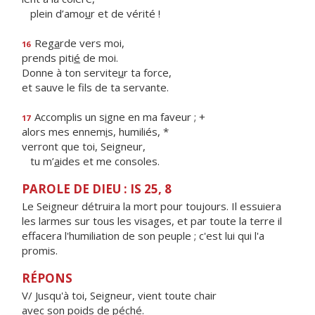
plein d’amo
u
r et de vérité !
Reg
a
rde vers moi,
16
prends piti
é
de moi.
Donne à ton servite
u
r ta force,
et sauve le f
ls de ta servante.
Accomplis un s
i
gne en ma faveur ; +
17
alors mes ennem
i
s, humiliés, *
verront que toi, Seigneur,
tu m’
a
ides et me consoles.
PAROLE DE DIEU : IS 25, 8
Le Seigneur détruira la mort pour toujours. Il essuiera
les larmes sur tous les visages, et par toute la terre il
effacera l'humiliation de son peuple ; c'est lui qui l'a
promis.
RÉPONS
V/ Jusqu'à toi, Seigneur, vient toute chair
avec son poids de péché.