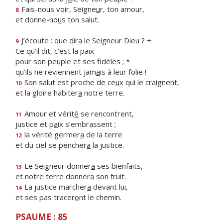
Fais-nous voir, Seigne
u
r, ton amour,
8
et donne-no
u
s ton salut.
J’écoute : que dir
a
le Seigneur Dieu ? +
9
Ce qu’il dit, c’est la paix
pour son pe
u
ple et ses fidèles ; *
qu’ils ne reviennent jam
a
is à leur folie !
Son salut est proche de ce
u
x qui le craignent,
10
et la gloire habiter
a
notre terre.
Amour et vérit
é
se rencontrent,
11
justice et p
a
ix s’embrassent ;
la vérité germer
a
de la terre
12
et du ciel se pencher
a
la justice.
Le Seigneur donner
a
ses bienfaits,
13
et notre terre donner
a
son fruit.
La justice marcher
a
devant lui,
14
et ses pas tracer
o
nt le chemin.
PSAUME : 85