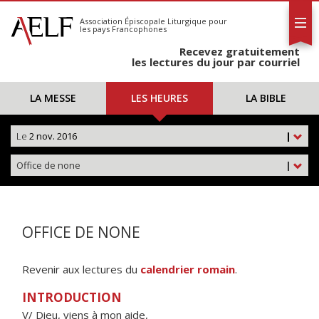
L'AELF
S'abonner
Association Épiscopale Liturgique
pour
les pays Francophones
Calendrier
Recevez gratuitement
Contact
les lectures du jour par courriel
LA MESSE
LES HEURES
LA BIBLE
Le
2 nov. 2016
|
Office de none
|
OFFICE DE NONE
Revenir aux lectures du
calendrier romain
.
INTRODUCTION
V/ Dieu, viens à mon aide,