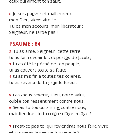
ceux qui
a
iment ton salut.
Je suis pa
u
vre et malheureux,
6
mon Die
u
, viens vite ! *
Tu es mon seco
u
rs, mon libérateur :
Seigne
u
r, ne tarde pas !
PSAUME : 84
Tu as aimé, Seigne
u
r, cette terre,
2
tu as fait revenir les déport
é
s de Jacob ;
tu as ôté le péch
é
de ton peuple,
3
tu as couvert to
u
te sa faute ;
tu as mis fin à to
u
tes tes colères,
4
tu es revenu de ta gr
a
nde fureur.
Fais-nous revenir, Die
u
, notre salut,
5
oublie ton ressentim
e
nt contre nous.
Seras-tu toujours irrit
é
contre nous,
6
maintiendras-tu ta col
è
re d’âge en âge ?
N’est-ce pas toi qui reviendr
a
s nous faire vivre
7
et qui seras la j
o
ie de ton peuple ?