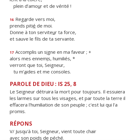
plein d’amo
u
r et de vérité !
Reg
a
rde vers moi,
16
prends piti
é
de moi.
Donne à ton servite
u
r ta force,
et sauve le f
ls de ta servante.
Accomplis un s
i
gne en ma faveur ; +
17
alors mes ennem
i
s, humiliés, *
verront que toi, Seigneur,
tu m’
a
ides et me consoles.
PAROLE DE DIEU : IS 25, 8
Le Seigneur détruira la mort pour toujours. Il essuiera
les larmes sur tous les visages, et par toute la terre il
effacera l'humiliation de son peuple ; c'est lui qui l'a
promis.
RÉPONS
V/ Jusqu'à toi, Seigneur, vient toute chair
avec son poids de péché.