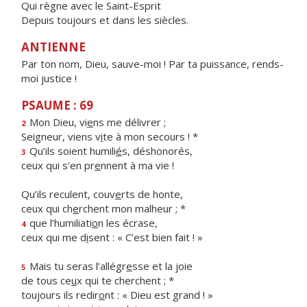
Qui règne avec le Saint-Esprit
Depuis toujours et dans les siècles.
ANTIENNE
Par ton nom, Dieu, sauve-moi ! Par ta puissance, rends-
moi justice !
PSAUME : 69
Mon Dieu, vi
e
ns me délivrer ;
2
Seigneur, viens v
i
te à mon secours ! *
Qu’ils soient humili
é
s, déshonorés,
3
ceux qui s’en pr
e
nnent à ma vie !
Qu’ils reculent, couv
e
rts de honte,
ceux qui ch
e
rchent mon malheur ; *
que l’humiliati
o
n les écrase,
4
ceux qui me d
i
sent : « C’est bien fait ! »
Mais tu seras l’allégr
e
sse et la joie
5
de tous ce
u
x qui te cherchent ; *
toujours ils redir
o
nt : « Dieu est grand ! »