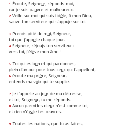
Écoute, Seigne
u
r, réponds-moi,
1
car je suis pa
u
vre et malheureux.
Veille sur moi qui suis fid
è
le, ô mon Dieu,
2
sauve ton serviteur qui s’appu
i
e sur toi.
Prends pitié de m
o
i, Seigneur,
3
toi que j’app
e
lle chaque jour.
Seigneur, réjou
i
s ton serviteur :
4
vers toi, j’él
è
ve mon âme !
Toi qui es b
o
n et qui pardonnes,
5
plein d’amour pour tous ce
u
x qui t’appellent,
écoute ma pri
è
re, Seigneur,
6
entends ma v
o
ix qui te supplie.
Je t’appelle au jo
u
r de ma détresse,
7
et toi, Seigne
u
r, tu me réponds.
Aucun parmi les die
u
x n’est comme toi,
8
et rien n’ég
a
le tes œuvres.
Toutes les nations, que tu as faites,
9