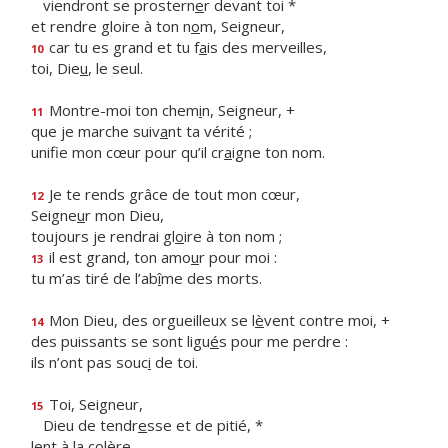
viendront se prostern
e
r devant toi *
et rendre gloire à ton n
o
m, Seigneur,
car tu es grand et tu f
a
is des merveilles,
10
toi, Die
u
, le seul.
Montre-moi ton chem
i
n, Seigneur, +
11
que je marche suiv
a
nt ta vérité ;
unifie mon cœur pour qu’il cr
a
igne ton nom.
Je te rends grâce de tout mon cœur,
12
Seigne
u
r mon Dieu,
toujours je rendrai gl
o
ire à ton nom ;
il est grand, ton amo
u
r pour moi :
13
tu m’as tiré de l’ab
î
me des morts.
Mon Dieu, des orgueilleux se l
è
vent contre moi, +
14
des puissants se sont ligu
é
s pour me perdre :
ils n’ont pas souc
i
de toi.
Toi, Seigneur,
15
Dieu de tendr
e
sse et de pitié, *
lent à la colère,