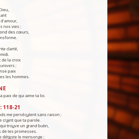
Dieu,
lant
t d'amour,
 nos vies ;
fond des cœurs,
ransforme.
te clarté,
midi.
 de la croix
'univers ;
nse paix
es les hommes.
NE
a paix de qui aime ta loi.
 118-21
nds me perséc
u
tent sans raison ;
 cr
a
int que ta parole.
qui tro
u
ve un grand butin,
s de tes promesses.
e dét
e
ste le mensonge ;