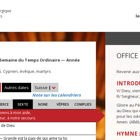
urgique
le
es
OFFICE
 Semaine du Temps Ordinaire — Année
 S. Cyprien, évêque, martyrs
Revenir aux
INTROD
Autres dates
Suisse
|
V/ Dieu, vie
Note sur les calendriers
R/ Seigneur,
IERCE
SEXTE
NONE
VÊPRES
COMPLIES
Gloire au Pèr
au Dieu qui e
 viens à mon aide,
pour les siè
eur, à notre secours.
Amen. (Allélu
e de Dieu
HYMNE :
 Grande est la paix de qui aime ta loi.