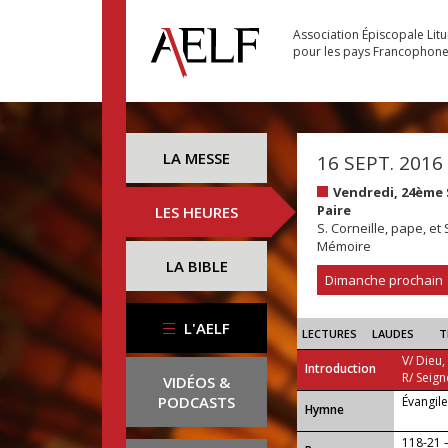
Association Épiscopale Lit
pour les pays Francophon
LA MESSE
16 SEPT. 2016
Vendredi, 24ème
Paire
LES HEURES
S. Corneille, pape, et
Mémoire
LA BIBLE
Dimanche prochain
L'AELF
LECTURES
LAUDES
T
V/ Dieu,
Introduction
R/ Seign
VIDÉOS &
PODCASTS
Évangil
...
Hymne
118-21 —