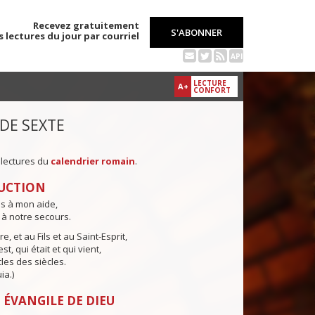
Recevez gratuitement
S'ABONNER
s lectures du jour par courriel
API
LECTURE
A+
CONFORT
 DE SEXTE
 lectures du
calendrier romain
.
UCTION
ns à mon aide,
 à notre secours.
e, et au Fils et au Saint-Esprit,
st, qui était et qui vient,
cles des siècles.
ia.)
 ÉVANGILE DE DIEU