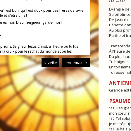
CFC — CFC
Évangile de 
’il est bon, qu’il est doux pour des frères de vivre
Soleil étince
 et d’être unis !
De justice e
u es mon Dieu : Seigneur, garde-moi !
Pénètre dans
Au plus pro
6
Purifie et t
Transcendan
prions, Seigneur Jésus Christ, à l’heure où tu fus
À l'heure de 
r la croix pour le rachat du monde et où les
 couvraient toute la terre : accorde-nous toujours la
Du plus haut
qui nous guidera jusqu’à la vraie vie. Toi qui règnes
Tu baignes l
veille
lendemain
 siècles des siècles. Amen.
En ton imme
Tu rassembl
ANTIEN
Grande est l
PSAUME :
Des gra
161
mon cœur ne
Tel celui 
162
je me réjou
i
Je hais, j
163