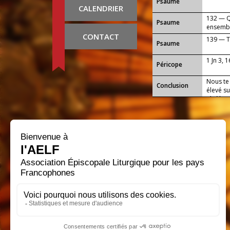
Psaume
CALENDRIER
132 — Qu
Psaume
ensemble
CONTACT
139 — T
Psaume
1 Jn 3, 1
Péricope
Nous te 
Conclusion
élevé su
ténèbres
lumière 
pour les