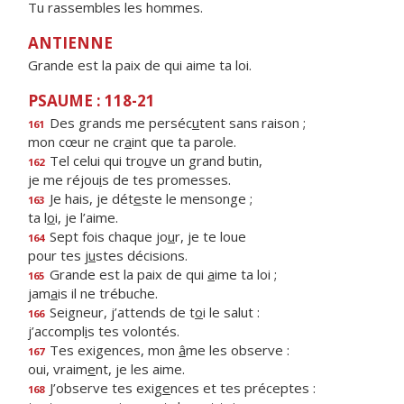
Tu rassembles les hommes.
ANTIENNE
Grande est la paix de qui aime ta loi.
PSAUME : 118-21
Des grands me perséc
u
tent sans raison ;
161
mon cœur ne cr
a
int que ta parole.
Tel celui qui tro
u
ve un grand butin,
162
je me réjou
i
s de tes promesses.
Je hais, je dét
e
ste le mensonge ;
163
ta l
o
i, je l’aime.
Sept fois chaque jo
u
r, je te loue
164
pour tes j
u
stes décisions.
Grande est la paix de qui
a
ime ta loi ;
165
jam
a
is il ne trébuche.
Seigneur, j’attends de t
o
i le salut :
166
j’accompl
i
s tes volontés.
Tes exigences, mon
â
me les observe :
167
oui, vraim
e
nt, je les aime.
J’observe tes exig
e
nces et tes préceptes :
168