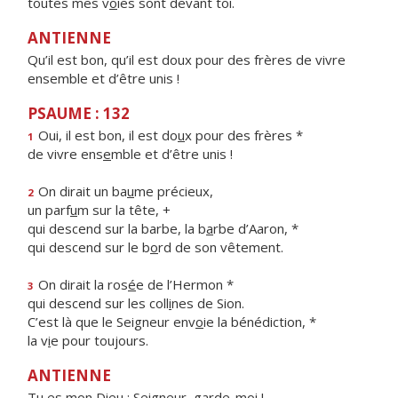
toutes mes v
o
ies sont devant toi.
ANTIENNE
Qu’il est bon, qu’il est doux pour des frères de vivre
ensemble et d’être unis !
PSAUME : 132
Oui, il est bon, il est do
u
x pour des frères *
1
de vivre ens
e
mble et d’être unis !
On dirait un ba
u
me précieux,
2
un parf
u
m sur la tête, +
qui descend sur la barbe, la b
a
rbe d’Aaron, *
qui descend sur le b
o
rd de son vêtement.
On dirait la ros
é
e de l’Hermon *
3
qui descend sur les coll
i
nes de Sion.
C’est là que le Seigneur env
o
ie la bénédiction, *
la v
i
e pour toujours.
ANTIENNE
Tu es mon Dieu : Seigneur, garde-moi !