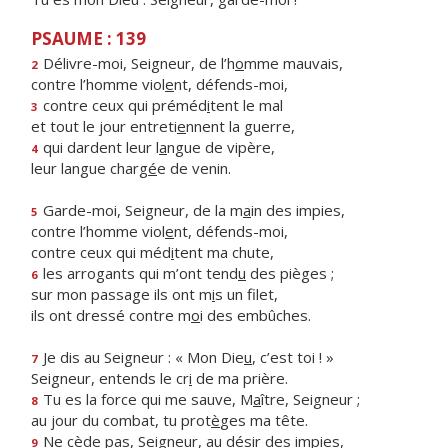
PSAUME : 139
Délivre-moi, Seigneur, de l’h
o
mme mauvais,
2
contre l’homme viol
e
nt, défends-moi,
contre ceux qui préméd
i
tent le mal
3
et tout le jour entreti
e
nnent la guerre,
qui dardent leur l
a
ngue de vipère,
4
leur langue charg
é
e de venin.
Garde-moi, Seigneur, de la m
a
in des impies,
5
contre l’homme viol
e
nt, défends-moi,
contre ceux qui méd
i
tent ma chute,
les arrogants qui m’ont tend
u
des pièges ;
6
sur mon passage ils ont m
i
s un filet,
ils ont dressé contre m
o
i des embûches.
Je dis au Seigneur : « Mon Die
u
, c’est toi ! »
7
Seigneur, entends le cr
i
de ma prière.
Tu es la force qui me sauve, M
a
ître, Seigneur ;
8
au jour du combat, tu prot
è
ges ma tête.
Ne cède pas, Seigneur, au dés
i
r des impies,
9