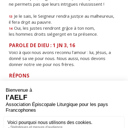
ne permets pas que leurs intr
i
gues réussissent !
Je le sais, le Seigneur rendra just
i
ce au malheureux,
13
il fera dr
o
it au pauvre.
Oui, les justes rendront gr
â
ce à ton nom,
14
les hommes droits siéger
o
nt en ta présence.
PAROLE DE DIEU : 1 JN 3, 16
Voici à quoi nous avons reconnu l’amour : lui, Jésus, a
donné sa vie pour nous. Nous aussi, nous devons
donner notre vie pour nos frères.
RÉPONS
V/
Rendez grâce au Seigneur, il est bon !
Éternel est son amour !
ORAISON
Nous te prions, Seigneur Jésus Christ, à l’heure où tu fus
élevé sur la croix pour le rachat du monde et où les
ténèbres couvraient toute la terre : accorde-nous
toujours la lumière qui nous guidera jusqu’à la vraie vie.