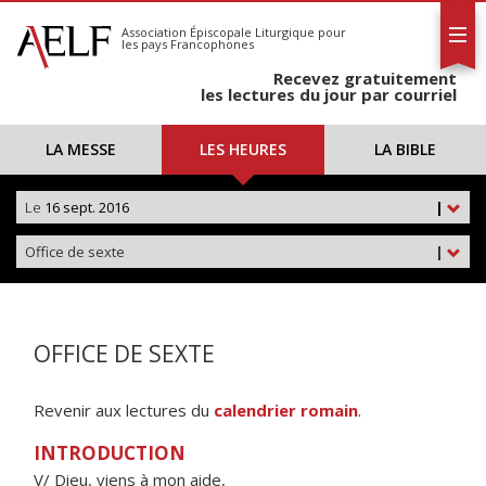
L'AELF
S'abonner
Association Épiscopale Liturgique
pour
les pays Francophones
Calendrier
Recevez gratuitement
Contact
les lectures du jour par courriel
LA MESSE
LES HEURES
LA BIBLE
Le
16 sept. 2016
|
Office de sexte
|
OFFICE DE SEXTE
Revenir aux lectures du
calendrier romain
.
INTRODUCTION
V/ Dieu, viens à mon aide,