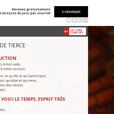
Recevez gratuitement
S'ABONNER
s lectures du jour par courriel
API
LECTURE
A+
CONFORT
 DE TIERCE
UCTION
ns à mon aide,
 à notre secours.
e, et au Fils et au Saint-Esprit,
st, qui était et qui vient,
cles des siècles.
ia.)
 VOICI LE TEMPS, ESPRIT TRÈS
CNPL