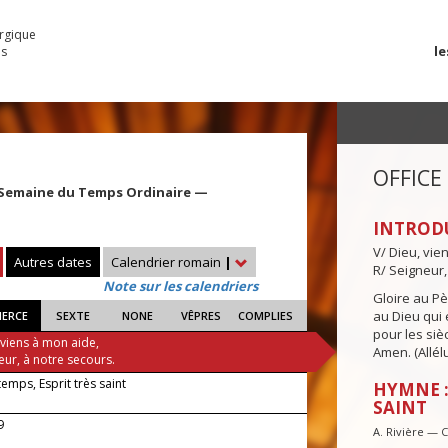
urgique
le
es
OFFICE
 Semaine du Temps Ordinaire —
INTROD
V/ Dieu, vie
Autres dates
Calendrier romain
|
R/ Seigneur,
Note sur les calendriers
Gloire au Pèr
au Dieu qui e
IERCE
SEXTE
NONE
VÊPRES
COMPLIES
pour les siè
 viens à mon aide,
Amen. (Allélu
eur, à notre secours.
 temps, Esprit très saint
HYMNE :
SAINT
9
A. Rivière — 