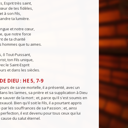
s, Esprit très saint,
œur de tes fidèles,
t à son Fils,
andre ta lumière.
angue et notre cœur,
e, que notre force
t de ta charité
es hommes que tu aimes.
, ô Tout-Puissant,
ist, ton Fils unique,
ec le Saint-Esprit
urs et dans les siècles.
E DIEU : HE 5, 7-9
jours de sa vie mortelle, il a présenté, avec un
 dans les larmes, sa prière et sa supplication à Dieu
e sauver de la mort ; et, parce qu'il s'est soumis en
 exaucé. Bien qu'il soit le Fils, il a pourtant appris
 par les souffrances de sa Passion ; et, ainsi
 perfection, il est devenu pour tous ceux qui lui
 cause du salut éternel.