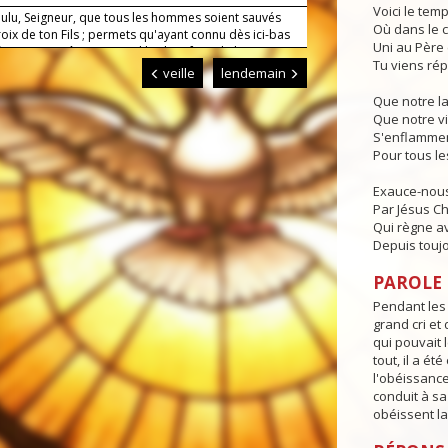
Voici le temp
oulu, Seigneur, que tous les hommes soient sauvés
Où dans le c
roix de ton Fils ; permets qu'ayant connu dès ici-bas
Uni au Père e
re, nous goûtions au ciel les bienfaits de la
Tu viens rép
ion.
veille
lendemain
Que notre l
Que notre vi
S'enflammen
Pour tous l
Exauce-nous
Par Jésus Chr
Qui règne av
Depuis toujo
PAROLE D
Pendant les 
grand cri et
qui pouvait l
tout, il a été
l'obéissance
conduit à sa
obéissent la