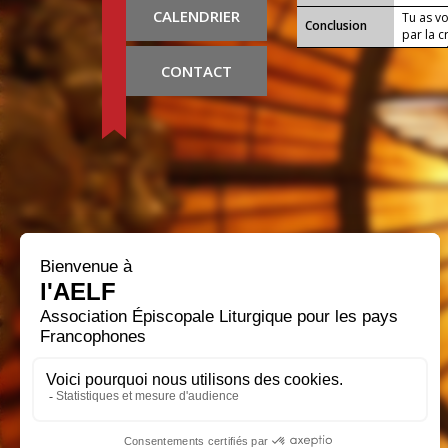
CALENDRIER
Tu as v
Conclusion
par la c
ce mystè
rédempt
CONTACT