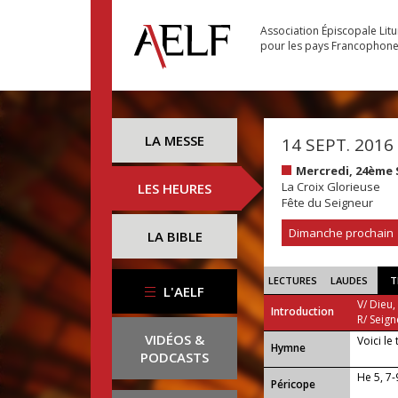
Association Épiscopale Lit
pour les pays Francophon
LA MESSE
14 SEPT. 2016
Mercredi, 24ème
La Croix Glorieuse
LES HEURES
Fête du Seigneur
Dimanche prochain
LA BIBLE
LECTURES
LAUDES
T
L'AELF
V/ Dieu,
Introduction
R/ Seign
VIDÉOS &
Voici le
...
Hymne
PODCASTS
He 5, 7-
Péricope