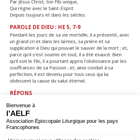
Par Jésus Christ, ton Fils unique,
Qui règne avec le Saint-Esprit
Depuis toujours et dans les siècles.
PAROLE DE DIEU : HE 5, 7-9
Pendant les jours de sa vie mortelle, il a présenté, avec
un grand cri et dans les larmes, sa prière et sa
supplication à Dieu qui pouvait le sauver de la mort ; et,
parce qu'il s'est soumis en tout, il a été exaucé. Bien
qu'il soit le Fils, il a pourtant appris l'obéissance par les
souffrances de sa Passion ; et, ainsi conduit à sa
perfection, il est devenu pour tous ceux qui lui
obéissent la cause du salut éternel.
RÉPONS
V/ Nous t'adorons, ô Christ, nous te bénissons :
par ta croix, tu as racheté le monde.
ORAISON
Tu as voulu, Seigneur, que tous les hommes soient
sauvés par la croix de ton Fils ; permets qu'ayant connu