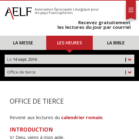
L'AELF
S'abonner
Association Épiscopale Liturgique
pour
les pays Francophones
Calendrier
Recevez gratuitement
Contact
les lectures du jour par courriel
LA MESSE
LES HEURES
LA BIBLE
Le
14 sept. 2016
|
Office de tierce
|
OFFICE DE TIERCE
Revenir aux lectures du
calendrier romain
.
INTRODUCTION
V/ Dieu, viens à mon aide,