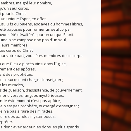
 membres, malgré leur nombre,
u’un seul corps.
i pour le Christ.
n unique Esprit, en effet,
s, Juifs ou païens, esclaves ou hommes libres,
été baptisés pour former un seul corps.
vons été désaltérés par un unique Esprit.
main se compose non pas d’un seul,
sieurs membres.
es corps du Christ
our votre part, vous êtes membres de ce corps.
ue Dieu a placés ainsi dans l’Église,
èrement des apôtres,
nt des prophètes,
t ceux qui ont charge d’enseigner ;
 a les miracles,
s de guérison, d’assistance, de gouvernement,
rler diverses langues mystérieuses.
de évidemment n’est pas apôtre,
e n’est pas prophète, ni chargé d’enseigner ;
e n’a pas à faire des miracles,
 dire des paroles mystérieuses,
rpréter.
donc avec ardeur les dons les plus grands.