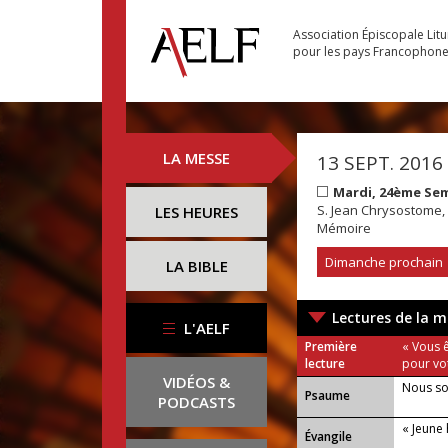
Association Épiscopale Lit
pour les pays Francophon
LA MESSE
13 SEPT. 2016
Mardi, 24ème Se
S. Jean Chrysostome, 
LES HEURES
Mémoire
Dimanche prochain
LA BIBLE
Lectures de la m
L'AELF
Première
« Vous ê
lecture
pour vo
VIDÉOS &
Nous so
Psaume
PODCASTS
« Jeune 
Évangile