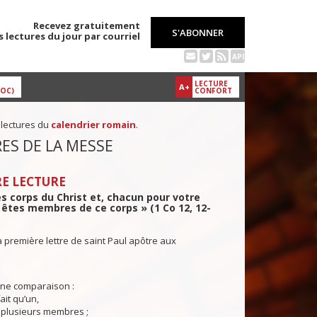
Recevez gratuitement
S'ABONNER
s lectures du jour par courriel
API
LECTURE
A+
DOC)
CONFORT
 lectures du
calendrier romain
.
ES DE LA MESSE
E LECTURE
s corps du Christ et, chacun pour votre
 êtes membres de ce corps » (1 Co 12, 12-
a première lettre de saint Paul apôtre aux
e comparaison :
ait qu’un,
t plusieurs membres ;