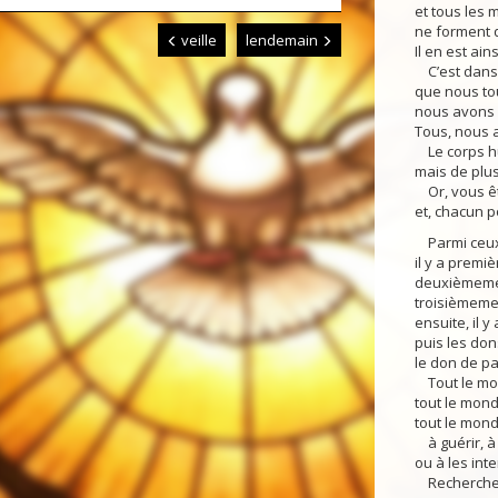
et tous les
ne forment q
veille
lendemain
Il en est ains
C’est dans u
que nous tou
nous avons 
Tous, nous a
Le corps hu
mais de plu
Or, vous êt
et, chacun p
Parmi ceux q
il y a premi
deuxièmeme
troisièmemen
ensuite, il y
puis les don
le don de pa
Tout le mon
tout le mond
tout le mond
à guérir, à
ou à les inte
Recherchez 