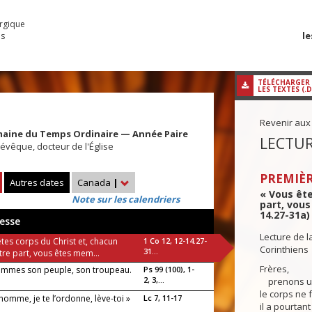
urgique
le
es
TÉLÉCHARGER
LES TEXTES (.
Revenir aux
maine du Temps Ordinaire — Année Paire
LECTUR
évêque, docteur de l'Église
PREMIÈR
Autres dates
Canada
|
« Vous ête
Note sur les calendriers
part, vous
14.27-31a)
esse
Lecture de l
tes corps du Christ et, chacun
1 Co 12, 12-14.27-
Corinthiens
31...
tre part, vous êtes mem...
Frères,
mmes son peuple, son troupeau.
Ps 99 (100), 1-
2, 3,...
prenons un
le corps ne f
homme, je te l’ordonne, lève-toi »
Lc 7, 11-17
il a pourtan