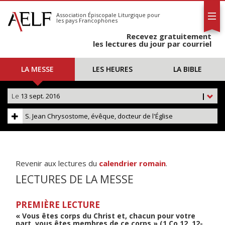
L'AELF
S'abonner
Association Épiscopale Liturgique
pour
les pays Francophones
Calendrier
Recevez gratuitement
Contact
les lectures du jour par courriel
LA MESSE
LES HEURES
LA BIBLE
Le
13 sept. 2016
|
S. Jean Chrysostome, évêque, docteur de l'Église
Revenir aux lectures du
calendrier romain
.
LECTURES DE LA MESSE
PREMIÈRE LECTURE
« Vous êtes corps du Christ et, chacun pour votre
part, vous êtes membres de ce corps » (1 Co 12, 12-