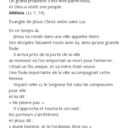
Un grand prophète s’est levé parmi nous,
et Dieu a visité son peuple.
Alléluia.
(Lc 7, 16)
Évangile de Jésus Christ selon saint Luc
En ce temps-là,
Jésus se rendit dans une ville appelée Naïm.
Ses disciples faisaient route avec lui, ainsi qu’une grande
foule.
Il arriva près de la porte de la ville
au moment où l’on emportait un mort pour l’enterrer ;
c’était un fils unique, et sa mère était veuve.
Une foule importante de la ville accompagnait cette
femme.
Voyant celle-ci, le Seigneur fut saisi de compassion
pour elle
et lui dit :
« Ne pleure pas. »
Il s’approcha et toucha le cercueil ;
les porteurs s’arrêtèrent,
et Jésus dit :
« Jeune homme, je te l’ordonne, lève-toi. »