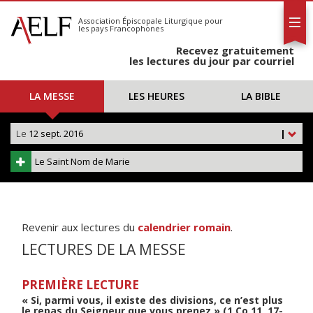
L'AELF
S'abonner
Association Épiscopale Liturgique
pour
les pays Francophones
Calendrier
Recevez gratuitement
Contact
les lectures du jour par courriel
LA MESSE
LES HEURES
LA BIBLE
Le
12 sept. 2016
|
Le Saint Nom de Marie
Revenir aux lectures du
calendrier romain
.
LECTURES DE LA MESSE
PREMIÈRE LECTURE
« Si, parmi vous, il existe des divisions, ce n’est plus
le repas du Seigneur que vous prenez » (1 Co 11, 17-