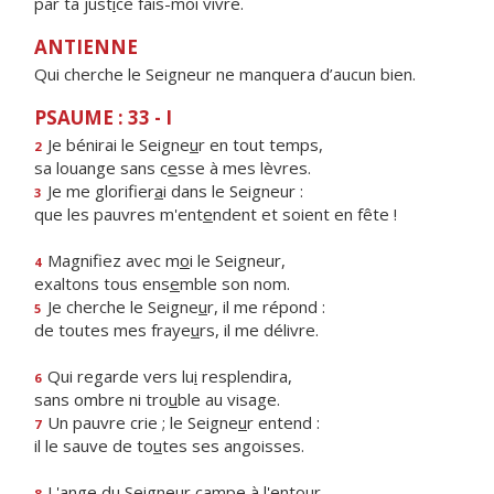
par ta just
i
ce fais-moi vivre.
ANTIENNE
Qui cherche le Seigneur ne manquera d’aucun bien.
PSAUME : 33 - I
Je bénirai le Seigne
u
r en tout temps,
2
sa louange sans c
e
sse à mes lèvres.
Je me glorifier
a
i dans le Seigneur :
3
que les pauvres m'ent
e
ndent et soient en fête !
Magnifiez avec m
o
i le Seigneur,
4
exaltons tous ens
e
mble son nom.
Je cherche le Seigne
u
r, il me répond :
5
de toutes mes fraye
u
rs, il me délivre.
Qui regarde vers lu
i
resplendira,
6
sans ombre ni tro
u
ble au visage.
Un pauvre crie ; le Seigne
u
r entend :
7
il le sauve de to
u
tes ses angoisses.
L'ange du Seigneur c
a
mpe à l'entour
8