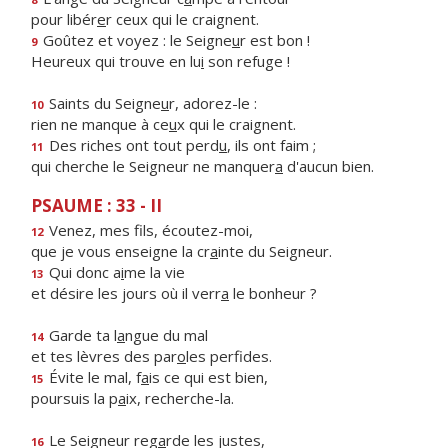
pour libér
e
r ceux qui le craignent.
Goûtez et voyez : le Seigne
u
r est bon !
9
Heureux qui trouve en lu
i
son refuge !
Saints du Seigne
u
r, adorez-le :
10
rien ne manque à ce
u
x qui le craignent.
Des riches ont tout perd
u
, ils ont faim ;
11
qui cherche le Seigneur ne manquer
a
d'aucun bien.
PSAUME : 33 - II
Venez, mes f
ls, écoutez-moi,
12
que je vous enseigne la cr
a
inte du Seigneur.
Qui donc a
i
me la vie
13
et désire les jours où il verr
a
le bonheur ?
Garde ta l
a
ngue du mal
14
et tes lèvres des par
o
les perfides.
Évite le mal, f
a
is ce qui est bien,
15
poursuis la p
a
ix, recherche-la.
Le Seigneur reg
a
rde les justes,
16