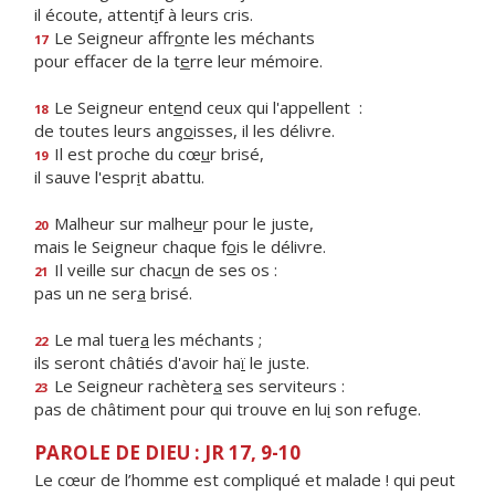
il écoute, attent
i
f à leurs cris.
Le Seigneur affr
o
nte les méchants
17
pour effacer de la t
e
rre leur mémoire.
Le Seigneur ent
e
nd ceux qui l'appellent :
18
de toutes leurs ang
o
isses, il les délivre.
Il est proche du cœ
u
r brisé,
19
il sauve l'espr
i
t abattu.
Malheur sur malhe
u
r pour le juste,
20
mais le Seigneur chaque f
o
is le délivre.
Il veille sur chac
u
n de ses os :
21
pas un ne ser
a
brisé.
Le mal tuer
a
les méchants ;
22
ils seront châtiés d'avoir ha
ï
le juste.
Le Seigneur rachèter
a
ses serviteurs :
23
pas de châtiment pour qui trouve en lu
i
son refuge.
PAROLE DE DIEU : JR 17, 9-10
Le cœur de l’homme est compliqué et malade ! qui peut