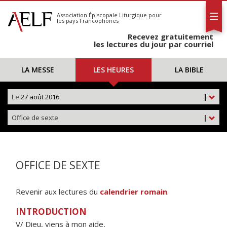
L'AELF
S'abonner
Association Épiscopale Liturgique
pour
les pays Francophones
Calendrier
Recevez gratuitement
Contact
les lectures du jour par courriel
LA MESSE
LES HEURES
LA BIBLE
Le
27 août 2016
|
Office de sexte
|
OFFICE DE SEXTE
Revenir aux lectures du
calendrier romain
.
INTRODUCTION
V/ Dieu, viens à mon aide,