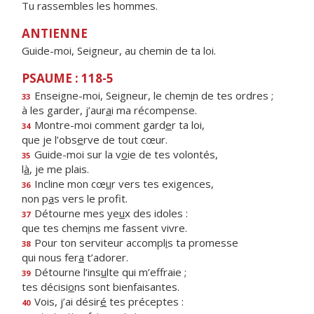
Tu rassembles les hommes.
ANTIENNE
Guide-moi, Seigneur, au chemin de ta loi.
PSAUME : 118-5
Enseigne-moi, Seigneur, le chem
i
n de tes ordres ;
33
à les garder, j’aur
a
i ma récompense.
Montre-moi comment gard
e
r ta loi,
34
que je l’obs
e
rve de tout cœur.
Guide-moi sur la v
o
ie de tes volontés,
35
l
à
, je me plais.
Incline mon cœ
u
r vers tes exigences,
36
non p
a
s vers le profit.
Détourne mes ye
u
x des idoles :
37
que tes chem
i
ns me fassent vivre.
Pour ton serviteur accompl
i
s ta promesse
38
qui nous fer
a
t’adorer.
Détourne l’ins
u
lte qui m’effraie ;
39
tes décisi
o
ns sont bienfaisantes.
Vois, j’ai désir
é
tes préceptes :
40