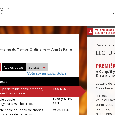
urgique
le
es
TÉLÉCHARGER
LES TEXTES (.
Revenir aux
emaine du Temps Ordinaire — Année Paire
LECTUR
PREMIÈR
Autres dates
Suisse
|
« Ce qu’il
Note sur les calendriers
Dieu a choi
esse
Lecture de l
Corinthiens
il y a de faible dans le monde,
1 Co 1, 26-31
 que Dieu a choisi »
Frères,
 le peuple
Ps 32 (33), 12-
vous qui ave
13, 1...
eigneur s’est choisi pour
parmi vous, 
e.
hommes,
été fidèle pour peu de choses,
Mt 25, 14-30
ni de gens 
ns la joie de ton seign...