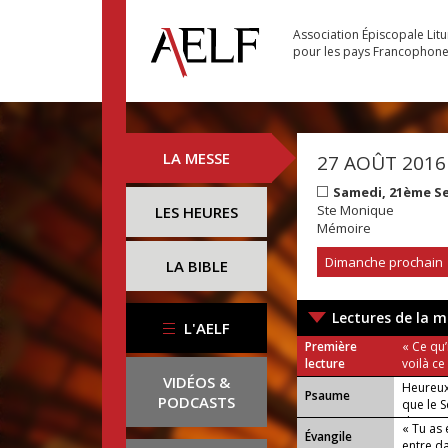
Association Épiscopale Lit
pour les pays Francophon
LA MESSE
27 AOÛT 2016
Samedi, 21ème S
Ste Monique
LES HEURES
Mémoire
Dimanche prochain
LA BIBLE
Lectures de la m
L'AELF
Première
« Ce qu’
lecture
voilà ce
VIDÉOS &
Heureux
Psaume
PODCASTS
que le S
domain
« Tu as 
Évangile
entre da