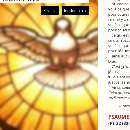
Au contraire
voilà ce que 
veille
lendemain
pour couvrir
ce qu’il y a
voilà ce que 
pour couvrir 
ce qui est 
ce qui n’est 
voilà ce que 
pour réduire 
ainsi aucun 
Dieu.
C’est grâce 
Jésus,
lui qui est
justice, sanc
Ainsi, comme
Celui qui veut
qu’il mette s
– Parole 
PSAUME
(Ps 32 (33)