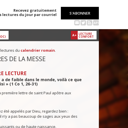
Recevez gratuitement
S'ABONNER
s lectures du jour par courriel
API
LECTURE
A+
DOC)
CONFORT
 lectures du
calendrier romain
.
ES DE LA MESSE
E LECTURE
 y a de faible dans le monde, voilà ce que
si » (1 Co 1, 26-31)
a première lettre de saint Paul apôtre aux
z été appelés par Dieu, regardez bien :
il n’y a pas beaucoup de sages aux yeux des
puissants ou de haute naissance.