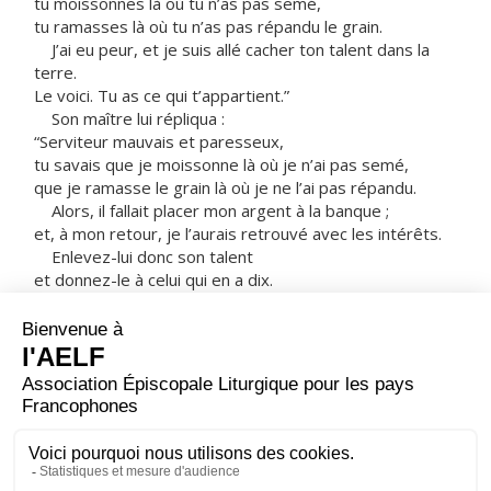
tu moissonnes là où tu n’as pas semé,
tu ramasses là où tu n’as pas répandu le grain.
J’ai eu peur, et je suis allé cacher ton talent dans la
terre.
Le voici. Tu as ce qui t’appartient.”
Son maître lui répliqua :
“Serviteur mauvais et paresseux,
tu savais que je moissonne là où je n’ai pas semé,
que je ramasse le grain là où je ne l’ai pas répandu.
Alors, il fallait placer mon argent à la banque ;
et, à mon retour, je l’aurais retrouvé avec les intérêts.
Enlevez-lui donc son talent
et donnez-le à celui qui en a dix.
À celui qui a, on donnera encore,
et il sera dans l’abondance ;
mais celui qui n’a rien
se verra enlever même ce qu’il a.
Quant à ce serviteur bon à rien,
jetez-le dans les ténèbres extérieures ;
là, il y aura des pleurs et des grincements de dents !” »
– Acclamons la Parole de Dieu.