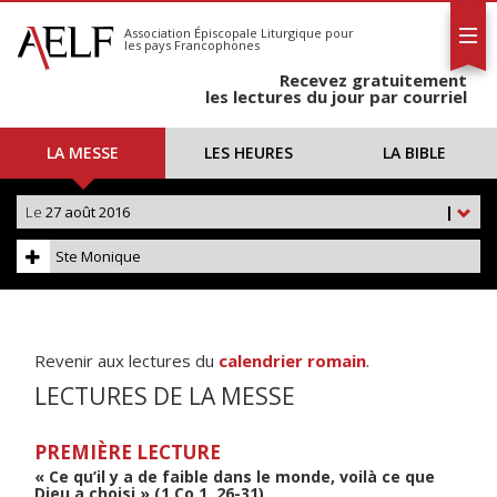
L'AELF
S'abonner
Association Épiscopale Liturgique
pour
les pays Francophones
Calendrier
Recevez gratuitement
Contact
les lectures du jour par courriel
LA MESSE
LES HEURES
LA BIBLE
Le
27 août 2016
|
Ste Monique
Revenir aux lectures du
calendrier romain
.
LECTURES DE LA MESSE
PREMIÈRE LECTURE
« Ce qu’il y a de faible dans le monde, voilà ce que
Dieu a choisi » (1 Co 1, 26-31)