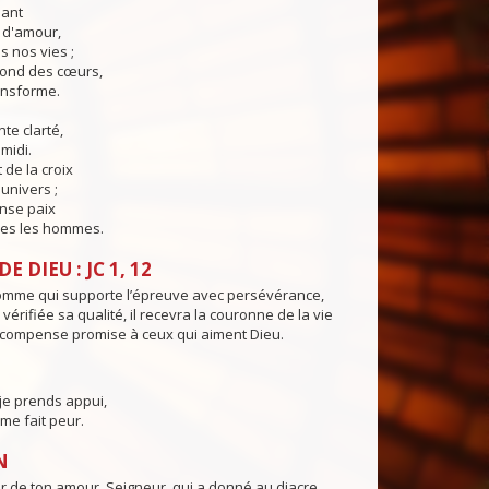
lant
t d'amour,
 nos vies ;
fond des cœurs,
ransforme.
te clarté,
midi.
 de la croix
'univers ;
nse paix
es les hommes.
E DIEU : JC 1, 12
omme qui supporte l’épreuve avec persévérance,
 vérifiée sa qualité, il recevra la couronne de la vie
compense promise à ceux qui aiment Dieu.
 je prends appui,
 me fait peur.
N
ur de ton amour, Seigneur, qui a donné au diacre