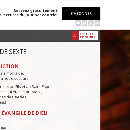
Recevez gratuitement
S'ABONNER
s lectures du jour par courriel
API
LECTURE
A+
CONFORT
 DE SEXTE
UCTION
ns à mon aide,
 à notre secours.
e, et au Fils et au Saint-Esprit,
st, qui était et qui vient,
cles des siècles.
ia.)
 ÉVANGILE DE DIEU
Dieu,