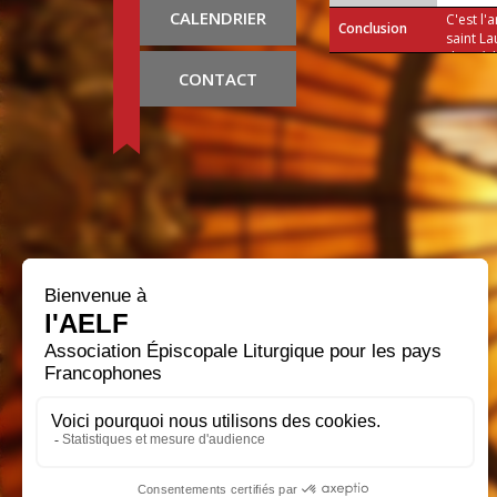
CALENDRIER
C'est l'
Conclusion
saint La
d'accéd
qu'il ai
CONTACT