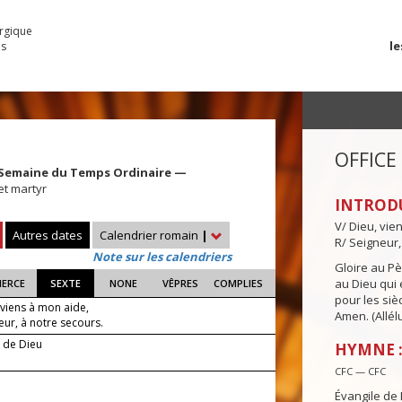
urgique
le
es
OFFICE
 Semaine du Temps Ordinaire —
et martyr
INTROD
V/ Dieu, vie
Autres dates
Calendrier romain
|
R/ Seigneur,
Note sur les calendriers
Gloire au Pèr
au Dieu qui e
IERCE
SEXTE
NONE
VÊPRES
COMPLIES
pour les siè
 viens à mon aide,
Amen. (Allélu
eur, à notre secours.
e de Dieu
HYMNE :
CFC — CFC
Évangile de 