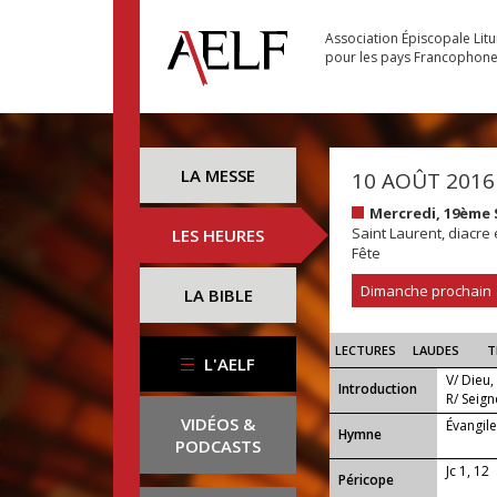
Association Épiscopale Lit
pour les pays Francophon
LA MESSE
10 AOÛT 2016
Mercredi, 19ème
Saint Laurent, diacre 
LES HEURES
Fête
Dimanche prochain
LA BIBLE
LECTURES
LAUDES
T
L'AELF
V/ Dieu,
Introduction
R/ Seign
VIDÉOS &
Évangil
...
Hymne
PODCASTS
Jc 1, 12
Péricope