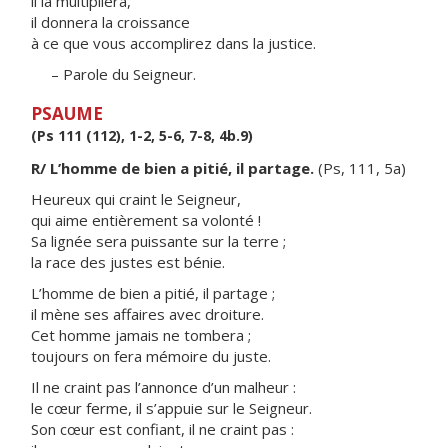
il la multipliera,
il donnera la croissance
à ce que vous accomplirez dans la justice.
– Parole du Seigneur.
PSAUME
(Ps 111 (112), 1-2, 5-6, 7-8, 4b.9)
R/ L’homme de bien a pitié, il partage.
(Ps, 111, 5a)
Heureux qui craint le Seigneur,
qui aime entièrement sa volonté !
Sa lignée sera puissante sur la terre ;
la race des justes est bénie.
L’homme de bien a pitié, il partage ;
il mène ses affaires avec droiture.
Cet homme jamais ne tombera ;
toujours on fera mémoire du juste.
Il ne craint pas l’annonce d’un malheur :
le cœur ferme, il s’appuie sur le Seigneur.
Son cœur est confiant, il ne craint pas :