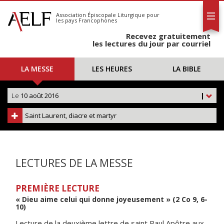
L'AELF
S'abonner
Association Épiscopale Liturgique
pour
les pays Francophones
Calendrier
Recevez gratuitement
Contact
les lectures du jour par courriel
LA MESSE
LES HEURES
LA BIBLE
Le
10 août 2016
|
Saint Laurent, diacre et martyr
LECTURES DE LA MESSE
PREMIÈRE LECTURE
« Dieu aime celui qui donne joyeusement » (2 Co 9, 6-
10)
Lecture de la deuxième lettre de saint Paul Apôtre aux