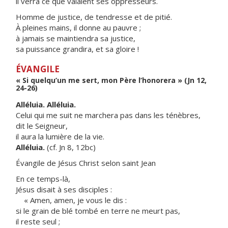
il verra ce que valaient ses oppresseurs.
Homme de justice, de tendresse et de pitié.
À pleines mains, il donne au pauvre ;
à jamais se maintiendra sa justice,
sa puissance grandira, et sa gloire !
ÉVANGILE
« Si quelqu’un me sert, mon Père l’honorera » (Jn 12,
24-26)
Alléluia. Alléluia.
Celui qui me suit ne marchera pas dans les ténèbres,
dit le Seigneur,
il aura la lumière de la vie.
Alléluia.
(cf. Jn 8, 12bc)
Évangile de Jésus Christ selon saint Jean
En ce temps-là,
Jésus disait à ses disciples :
« Amen, amen, je vous le dis :
si le grain de blé tombé en terre ne meurt pas,
il reste seul ;