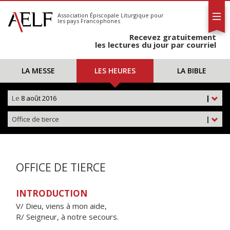
L'AELF
S'abonner
Association Épiscopale Liturgique
pour
les pays Francophones
Calendrier
Recevez gratuitement
Contact
les lectures du jour par courriel
LA MESSE
LES HEURES
LA BIBLE
Le
8 août 2016
|
Office de tierce
|
OFFICE DE TIERCE
INTRODUCTION
V/ Dieu, viens à mon aide,
R/ Seigneur, à notre secours.