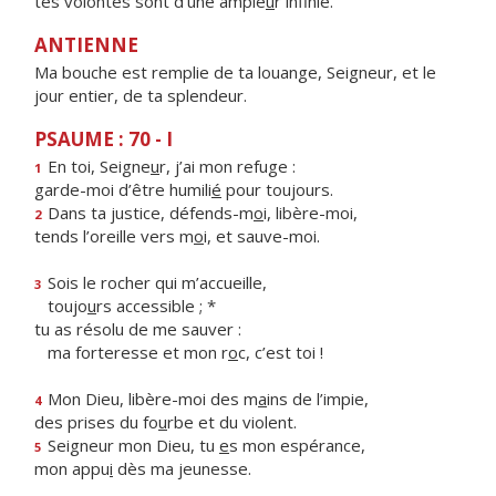
tes volontés sont d’une ample
u
r infinie.
ANTIENNE
Ma bouche est remplie de ta louange, Seigneur, et le
jour entier, de ta splendeur.
PSAUME : 70 - I
En toi, Seigne
u
r, j’ai mon refuge :
1
garde-moi d’être humili
é
pour toujours.
Dans ta justice, défends-m
o
i, libère-moi,
2
tends l’oreille vers m
o
i, et sauve-moi.
Sois le rocher qui m’accueille,
3
toujo
u
rs accessible ; *
tu as résolu de me sauver :
ma forteresse et mon r
o
c, c’est toi !
Mon Dieu, libère-moi des m
a
ins de l’impie,
4
des prises du fo
u
rbe et du violent.
Seigneur mon Dieu, tu
e
s mon espérance,
5
mon appu
i
dès ma jeunesse.