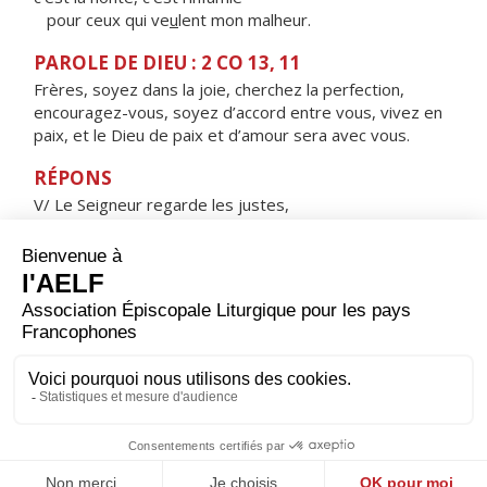
pour ceux qui ve
u
lent mon malheur.
PAROLE DE DIEU : 2 CO 13, 11
Frères, soyez dans la joie, cherchez la perfection,
encouragez-vous, soyez d’accord entre vous, vivez en
paix, et le Dieu de paix et d’amour sera avec vous.
RÉPONS
V/ Le Seigneur regarde les justes,
il écoute, attentif à leurs cris.
ORAISON
Père très bon, toi qui as confié la terre aux hommes
pour qu'ils la gardent et la travaillent, pour qu'ils
puissent progresser en s'entraidant, donne-nous de
mener nos travaux avec un esprit filial envers toi et un
esprit fraternel envers tous. Par Jésus, le Christ, notre
Seigneur. Amen.