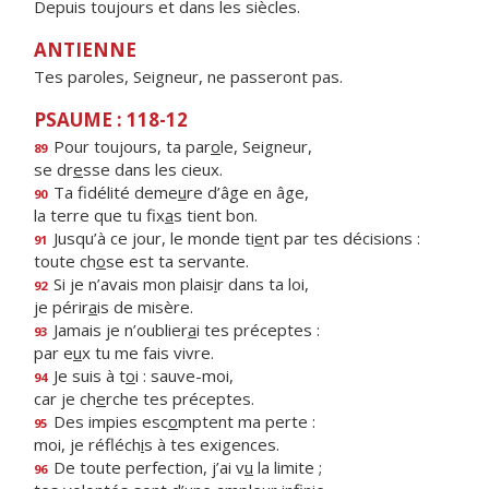
Depuis toujours et dans les siècles.
ANTIENNE
Tes paroles, Seigneur, ne passeront pas.
PSAUME : 118-12
Pour toujours, ta par
o
le, Seigneur,
89
se dr
e
sse dans les cieux.
Ta fidélité deme
u
re d’âge en âge,
90
la terre que tu fix
a
s tient bon.
Jusqu’à ce jour, le monde ti
e
nt par tes décisions :
91
toute ch
o
se est ta servante.
Si je n’avais mon plais
i
r dans ta loi,
92
je périr
a
is de misère.
Jamais je n’oublier
a
i tes préceptes :
93
par e
u
x tu me fais vivre.
Je suis à t
o
i : sauve-moi,
94
car je ch
e
rche tes préceptes.
Des impies esc
o
mptent ma perte :
95
moi, je réfléch
i
s à tes exigences.
De toute perfection, j’ai v
u
la limite ;
96