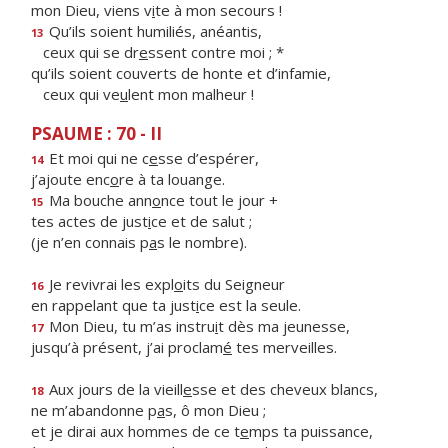
mon Dieu, viens v
i
te à mon secours !
Qu’ils soient humiliés, anéantis,
13
ceux qui se dr
e
ssent contre moi ; *
qu’ils soient couverts de honte et d’infamie,
ceux qui ve
u
lent mon malheur !
PSAUME : 70 - II
Et moi qui ne c
e
sse d’espérer,
14
j’ajoute enc
o
re à ta louange.
Ma bouche ann
o
nce tout le jour +
15
tes actes de just
i
ce et de salut ;
(je n’en connais p
a
s le nombre).
Je revivrai les expl
o
its du Seigneur
16
en rappelant que ta just
i
ce est la seule.
Mon Dieu, tu m’as instru
i
t dès ma jeunesse,
17
jusqu’à présent, j’ai proclam
é
tes merveilles.
Aux jours de la vieill
e
sse et des cheveux blancs,
18
ne m’abandonne p
a
s, ô mon Dieu ;
et je dirai aux hommes de ce t
e
mps ta puissance,