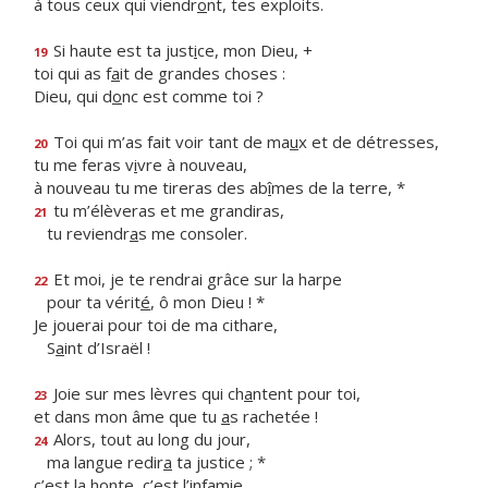
à tous ceux qui viendr
o
nt, tes exploits.
Si haute est ta just
i
ce, mon Dieu, +
19
toi qui as f
a
it de grandes choses :
Dieu, qui d
o
nc est comme toi ?
Toi qui m’as fait voir tant de ma
u
x et de détresses,
20
tu me feras v
i
vre à nouveau,
à nouveau tu me tireras des ab
î
mes de la terre, *
tu m’élèveras et me grandiras,
21
tu reviendr
a
s me consoler.
Et moi, je te rendrai grâce sur la harpe
22
pour ta vérit
é
, ô mon Dieu ! *
Je jouerai pour toi de ma cithare,
S
a
int d’Israël !
Joie sur mes lèvres qui ch
a
ntent pour toi,
23
et dans mon âme que tu
a
s rachetée !
Alors, tout au long du jour,
24
ma langue redir
a
ta justice ; *
c’est la honte, c’est l’infamie