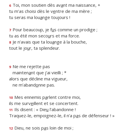
Toi, mon soutien dès av
a
nt ma naissance, +
6
tu m’as choisi dès le v
e
ntre de ma mère ;
tu seras ma lou
a
nge toujours !
Pour beaucoup, je f
u
s comme un prodige ;
7
tu as été mon seco
u
rs et ma force.
Je n’avais que ta lou
a
nge à la bouche,
8
tout le jo
u
r, ta splendeur.
Ne me rejette pas
9
mainten
a
nt que j’ai vieilli ; *
alors que décline ma vigueur,
ne m’aband
o
nne pas.
Mes ennemis p
a
rlent contre moi,
10
ils me surv
e
illent et se concertent.
Ils disent : « Die
u
l’abandonne !
11
Traquez-le, empoignez-le, il n’a p
a
s de défenseur ! »
Dieu, ne sois p
a
s loin de moi ;
12