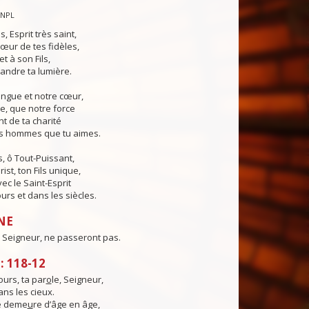
CNPL
s, Esprit très saint,
œur de tes fidèles,
t à son Fils,
andre ta lumière.
angue et notre cœur,
e, que notre force
t de ta charité
es hommes que tu aimes.
, ô Tout-Puissant,
ist, ton Fils unique,
ec le Saint-Esprit
urs et dans les siècles.
NE
 Seigneur, ne passeront pas.
 118-12
urs, ta par
o
le, Seigneur,
ns les cieux.
té deme
u
re d’âge en âge,