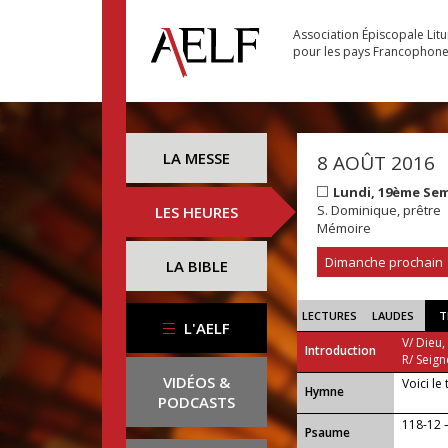
Association Épiscopale Lit
pour les pays Francophon
LA MESSE
8 AOÛT 2016
Lundi, 19ème Se
S. Dominique, prêtre
LES HEURES
Mémoire
Dimanche prochain
LA BIBLE
LECTURES
LAUDES
T
L'AELF
V/ Dieu,
Introduction
R/ Seign
VIDÉOS &
Voici le
...
Hymne
PODCASTS
118-12 
Psaume