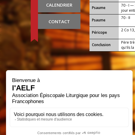
CALENDRIER
70 - I —
Psaume
jour ent
70 - II
Psaume
CONTACT
2 Co 13
Péricope
Père trè
Conclusion
qu'ils l
progres
travaux 
envers t