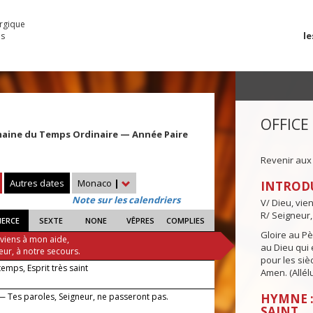
urgique
le
es
OFFICE
maine du Temps Ordinaire — Année Paire
Revenir aux
Autres dates
Monaco
|
INTROD
Note sur les calendriers
V/ Dieu, vie
R/ Seigneur,
IERCE
SEXTE
NONE
VÊPRES
COMPLIES
Gloire au Pèr
 viens à mon aide,
au Dieu qui e
eur, à notre secours.
pour les siè
 temps, Esprit très saint
Amen. (Allélu
— Tes paroles, Seigneur, ne passeront pas.
HYMNE :
SAINT