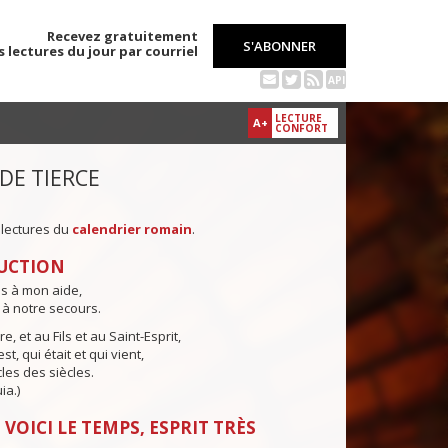
Recevez gratuitement
S'ABONNER
s lectures du jour par courriel
API
LECTURE
A+
CONFORT
 DE TIERCE
 lectures du
calendrier romain
.
UCTION
ns à mon aide,
 à notre secours.
e, et au Fils et au Saint-Esprit,
st, qui était et qui vient,
cles des siècles.
ia.)
 VOICI LE TEMPS, ESPRIT TRÈS