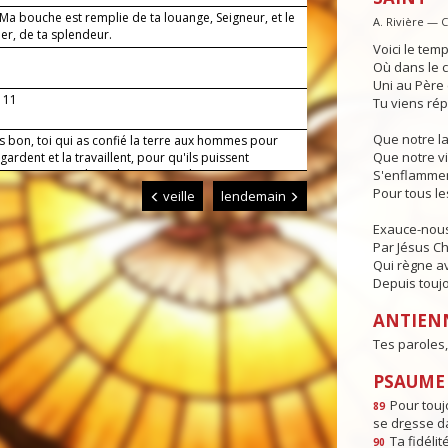
 Ma bouche est remplie de ta louange, Seigneur, et le
A. Rivière — 
ier, de ta splendeur.
Voici le temp
Où dans le c
Uni au Père e
, 11
Tu viens rép
Que notre l
s bon, toi qui as confié la terre aux hommes pour
Que notre vi
a gardent et la travaillent, pour qu'ils puissent
ser en s'entraidant, donne-nous de mener nos
S'enflammen
avec un esprit filial envers toi et un esprit fraternel
Pour tous l
veille
lendemain
ous. Par Jésus, le Christ, notre Seigneur. Amen.
Exauce-nous
Par Jésus Chr
Qui règne av
Depuis toujo
ANTIEN
Tes paroles,
PSAUME :
Pour toujo
89
se dr
e
sse da
Ta fidéli
90