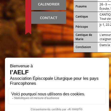
crainte 
CALENDRIER
26 - II —
Psaume
Écoute, 
cherche
CANTIQU
Cantique
CONTACT
Tout vien
Dieu dan
Jc 1, 22
Péricope
Cantique de
L’amour 
Marie
craignen
Dans la 
Conclusion