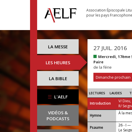
Association Épiscopale Lit
pour les pays Francophon
LA MESSE
27 JUIL. 2016
Mercredi, 17ème
Paire
LES HEURES
de la férie
Dimanche prochain
LA BIBLE
LECTURES
LAUDES
T
L'AELF
V/ Dieu,
Introduction
R/ Seign
VIDÉOS &
À la me
...
Hymne
PODCASTS
26 - I —
Psaume
Le Seign