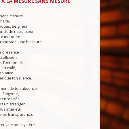
 À LA MESURE SANS MESURE
 sans mesure
nsité,
ques, Seigneur.
fonds de notre cœur
ste marquée
and vide, une blessure.
 ta présence
 allusion,
s l’ont formé.
, en exilé,
ésolation
r que ton silence.
rment de ton absence,
à, Seigneur,
 rencontrés.
is un étranger,
lus intérieur
le en transparence.
reux de ton mystère,