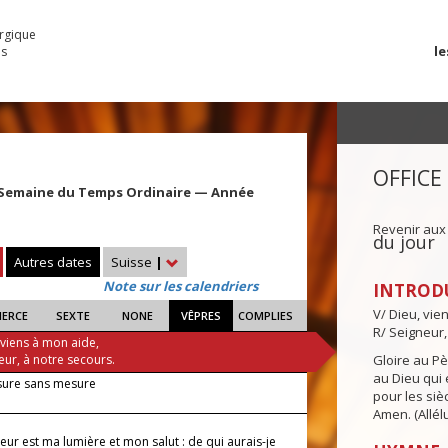
urgique
le
es
OFFICE
 Semaine du Temps Ordinaire — Année
Revenir aux
du jour
Autres dates
Suisse
|
Note sur les calendriers
INTROD
V/ Dieu, vie
IERCE
SEXTE
NONE
VÊPRES
COMPLIES
R/ Seigneur,
 viens à mon aide,
eur, à notre secours.
Gloire au Pèr
au Dieu qui e
sure sans mesure
pour les siè
Amen. (Allélu
eur est ma lumière et mon salut : de qui aurais-je