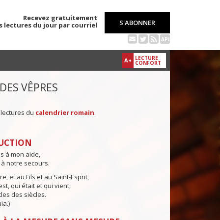
Recevez gratuitement
S'ABONNER
s lectures du jour par courriel
API
LECTURE
A+
CONFORT
 DES VÊPRES
 lectures du
calendrier romain
.
UCTION
ns à mon aide,
 à notre secours.
e, et au Fils et au Saint-Esprit,
st, qui était et qui vient,
cles des siècles.
ia.)