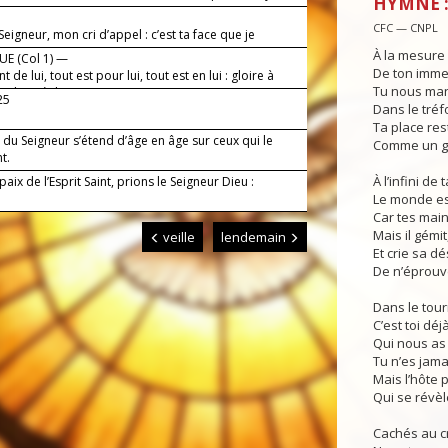
HYMNE :
?
CFC — CNPL
Seigneur, mon cri d’appel : c’est ta face que je
.
À la mesure
E (Col 1) —
De ton imme
t de lui, tout est pour lui, tout est en lui : gloire à
Tu nous man
s les siècles !
.25
Dans le tré
Ta place re
du Seigneur s’étend d’âge en âge sur ceux qui le
Comme un gr
t.
À l’infini de
paix de l’Esprit Saint, prions le Seigneur Dieu :
Le monde est
Car tes main
Mais il gémit
veille
lendemain
Et crie sa d
De n’éprouve
Dans le tou
C’est toi déj
Qui nous as
Tu n’es jama
Mais l’hôte p
Qui se révè
Cachés au c