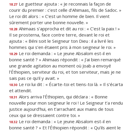
Le guetteur ajouta : « Je reconnais la façon de
18.27
courir du premier : c’est celle d’Ahimaas, fils de Sadoc. »
Le roi dit alors : « C’est un homme de bien. Il vient
sûrement porter une bonne nouvelle. »
Ahimaas s’approcha et dit au roi : « C’est la paix ! »
18.28
Il se prosterna, face contre terre, devant le roi et
ajouta : « Béni soit le Seigneur ton Dieu : il a livré les
hommes qui s’en étaient pris à mon seigneur le roi. »
Le roi demanda : « Le jeune Absalom est-il en
18.29
bonne santé ? » Ahimaas répondit : « J’ai bien remarqué
une grande agitation au moment où Joab a envoyé
l’Éthiopien, serviteur du roi, et ton serviteur, mais je ne
sais pas ce qu’il y avait. »
Le roi lui dit : « Écarte-toi et tiens-toi là. » Il s’écarta
18.30
et attendit.
Alors arriva l’Éthiopien, qui déclara : « Bonne
18.31
nouvelle pour mon seigneur le roi ! Le Seigneur t’a rendu
justice aujourd’hui, en t’arrachant aux mains de tous
ceux qui se dressaient contre toi. »
Le roi demanda : « Le jeune Absalom est-il en
18.32
bonne santé ? » Et l’Éthiopien répondit : « Qu’ils aient le