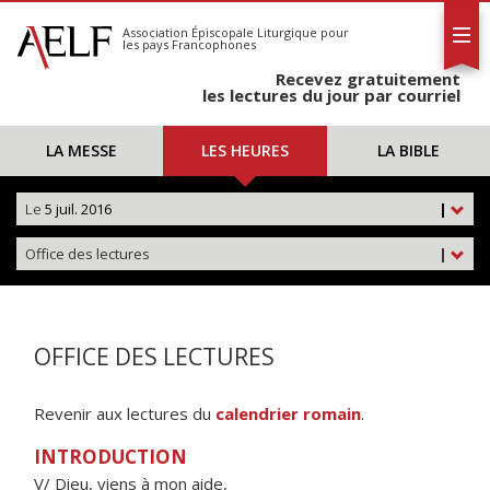
L'AELF
S'abonner
Association Épiscopale Liturgique
pour
les pays Francophones
Calendrier
Recevez gratuitement
Contact
les lectures du jour par courriel
LA MESSE
LES HEURES
LA BIBLE
Le
5 juil. 2016
|
Office des lectures
|
OFFICE DES LECTURES
Revenir aux lectures du
calendrier romain
.
INTRODUCTION
V/ Dieu, viens à mon aide,