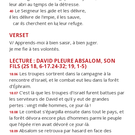
leur abri au t
e
mps de la détresse.
Le Seigneur les
a
ide et les délivre,
40
il les délivre de l'impie, il les sauve,
car ils cherchent en lu
i
leur refuge.
VERSET
V/ Apprends-moi à bien saisir, à bien juger.
Je me fie à tes volontés.
LECTURE : DAVID PLEURE ABSALOM, SON
FILS (2S 18, 6-17.24-32; 19, 1-5)
Les troupes sortirent dans la campagne à la
18.06
rencontre d’Israël, et le combat eut lieu dans la forêt
d’Éphraïm.
C’est là que les troupes d’Israël furent battues par
18.07
les serviteurs de David et qu’il y eut de grandes
pertes : vingt mille hommes, ce jour-là !
Le combat s’éparpilla ensuite dans tout le pays, et
18.08
la forêt dévora encore plus d’hommes parmi le peuple
que l’épée n’en avait dévoré ce jour-là.
Absalom se retrouva par hasard en face des
18.09