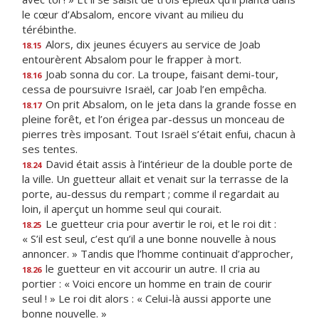
le cœur d’Absalom, encore vivant au milieu du
térébinthe.
Alors, dix jeunes écuyers au service de Joab
18.15
entourèrent Absalom pour le frapper à mort.
Joab sonna du cor. La troupe, faisant demi-tour,
18.16
cessa de poursuivre Israël, car Joab l’en empêcha.
On prit Absalom, on le jeta dans la grande fosse en
18.17
pleine forêt, et l’on érigea par-dessus un monceau de
pierres très imposant. Tout Israël s’était enfui, chacun à
ses tentes.
David était assis à l’intérieur de la double porte de
18.24
la ville. Un guetteur allait et venait sur la terrasse de la
porte, au-dessus du rempart ; comme il regardait au
loin, il aperçut un homme seul qui courait.
Le guetteur cria pour avertir le roi, et le roi dit :
18.25
« S’il est seul, c’est qu’il a une bonne nouvelle à nous
annoncer. » Tandis que l’homme continuait d’approcher,
le guetteur en vit accourir un autre. Il cria au
18.26
portier : « Voici encore un homme en train de courir
seul ! » Le roi dit alors : « Celui-là aussi apporte une
bonne nouvelle. »