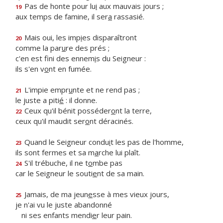
Pas de honte pour lu
i
aux mauvais jours ;
19
aux temps de famine, il ser
a
rassasié.
Mais oui, les imp
i
es disparaîtront
20
comme la par
u
re des prés ;
c'en est fini des ennem
i
s du Seigneur :
ils s'en v
o
nt en fumée.
L'impie empr
u
nte et ne rend pas ;
21
le juste a piti
é
: il donne.
Ceux qu'il bénit posséder
o
nt la terre,
22
ceux qu'il maudit ser
o
nt déracinés.
Quand le Seigneur condu
i
t les pas de l'homme,
23
ils sont fermes et sa m
a
rche lui plaît.
S'il trébuche, il ne t
o
mbe pas
24
car le Seigneur le souti
e
nt de sa main.
Jamais, de ma jeun
e
sse à mes vieux jours,
25
je n'ai vu le juste abandonné
ni ses enfants mendi
e
r leur pain.