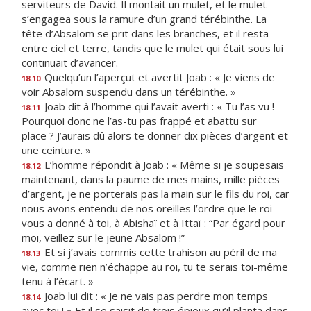
serviteurs de David. Il montait un mulet, et le mulet
s’engagea sous la ramure d’un grand térébinthe. La
tête d’Absalom se prit dans les branches, et il resta
entre ciel et terre, tandis que le mulet qui était sous lui
continuait d’avancer.
Quelqu’un l’aperçut et avertit Joab : « Je viens de
18.10
voir Absalom suspendu dans un térébinthe. »
Joab dit à l’homme qui l’avait averti : « Tu l’as vu !
18.11
Pourquoi donc ne l’as-tu pas frappé et abattu sur
place ? J’aurais dû alors te donner dix pièces d’argent et
une ceinture. »
L’homme répondit à Joab : « Même si je soupesais
18.12
maintenant, dans la paume de mes mains, mille pièces
d’argent, je ne porterais pas la main sur le fils du roi, car
nous avons entendu de nos oreilles l’ordre que le roi
vous a donné à toi, à Abishaï et à Ittaï : “Par égard pour
moi, veillez sur le jeune Absalom !”
Et si j’avais commis cette trahison au péril de ma
18.13
vie, comme rien n’échappe au roi, tu te serais toi-même
tenu à l’écart. »
Joab lui dit : « Je ne vais pas perdre mon temps
18.14
avec toi ! » Et il se saisit de trois épieux qu’il planta dans