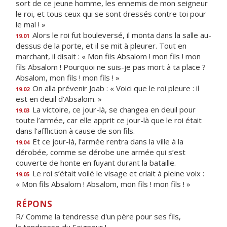
sort de ce jeune homme, les ennemis de mon seigneur
le roi, et tous ceux qui se sont dressés contre toi pour
le mal ! »
Alors le roi fut bouleversé, il monta dans la salle au-
19.01
dessus de la porte, et il se mit à pleurer. Tout en
marchant, il disait : « Mon fils Absalom ! mon fils ! mon
fils Absalom ! Pourquoi ne suis-je pas mort à ta place ?
Absalom, mon fils ! mon fils ! »
On alla prévenir Joab : « Voici que le roi pleure : il
19.02
est en deuil d’Absalom. »
La victoire, ce jour-là, se changea en deuil pour
19.03
toute l’armée, car elle apprit ce jour-là que le roi était
dans l’affliction à cause de son fils.
Et ce jour-là, l’armée rentra dans la ville à la
19.04
dérobée, comme se dérobe une armée qui s’est
couverte de honte en fuyant durant la bataille.
Le roi s’était voilé le visage et criait à pleine voix :
19.05
« Mon fils Absalom ! Absalom, mon fils ! mon fils ! »
RÉPONS
R/ Comme la tendresse d'un père pour ses fils,