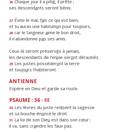
Chaque jour il a piti
é
, il prête ;
26
ses descend
a
nts seront bénis.
Évite le mal, f
a
is ce qui est bien,
27
et tu auras une habitati
o
n pour toujours,
car le Seigneur
a
ime le bon droit,
28
il n'abandonne p
a
s ses amis.
Ceux-là seront préserv
é
s à jamais,
les descendants de l'impie ser
o
nt déracinés.
Les justes posséder
o
nt la terre
29
et toujo
u
rs l'habiteront.
ANTIENNE
Espère en Dieu et garde sa route.
PSAUME : 36 - III
Les lèvres du juste red
i
sent la sagesse
30
et sa bouche én
o
nce le droit.
La loi de son Die
u
est dans son cœur ;
31
il va, sans cr
a
indre les faux pas.