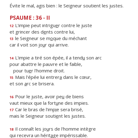
Évite le mal, agis bien : le Seigneur soutient les justes.
PSAUME : 36 - II
L'impie peut intrigu
e
r contre le juste
12
et grincer des d
e
nts contre lui,
le Seigneur se m
o
que du méchant
13
car il voit son jo
u
r qui arrive.
L'impie a tiré son épée, il a tend
u
son arc
14
pour abattre le pauvre et le faible,
pour tu
e
r l'homme droit.
Mais l'épée lui entrer
a
dans le cœur,
15
et son
a
rc se brisera.
Pour le juste, avoir pe
u
de biens
16
vaut mieux que la fort
u
ne des impies.
Car le bras de l'imp
i
e sera brisé,
17
mais le Seigneur souti
e
nt les justes.
Il connaît les jo
u
rs de l'homme intègre
18
qui recevra un hérit
a
ge impérissable.