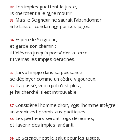
Les impies gu
e
ttent le juste,
32
ils cherchent à le f
a
ire mourir.
Mais le Seigneur ne saur
a
it l'abandonner
33
ni le laisser condamn
e
r par ses juges.
Esp
è
re le Seigneur,
34
et g
a
rde son chemin :
il t'élèvera jusqu'à posséd
e
r la terre ;
tu verras les imp
i
es déracinés.
J'ai vu l'imp
i
e dans sa puissance
35
se déployer comme un c
è
dre vigoureux.
Il a passé, voic
i
qu'il n'est plus ;
36
je l'ai cherché, il
e
st introuvable.
Considère l'homme droit, v
o
is l'homme intègre :
37
un avenir est prom
i
s aux pacifiques.
Les pécheurs seront to
u
s déracinés,
38
et l'avenir des imp
i
es, anéanti.
Le Seigneur est le sal
u
t pour les justes,
39