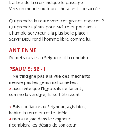
L'arbre de la croix indique le passage
Vers un monde où toute chose est consacrée.
Qui prendra la route vers ces grands espaces ?
Qui prendra Jésus pour Maître et pour ami ?
L'humble serviteur a la plus belle place !
Servir Dieu rend l'homme libre comme lui.
ANTIENNE
Remets ta vie au Seigneur, il la conduira.
PSAUME : 36 - I
Ne t'indigne pas à la v
u
e des méchants,
1
n'envie pas les g
e
ns malhonnêtes ;
aussi vite que l'h
e
rbe, ils se fanent ;
2
comme la verd
u
re, ils se flétrissent.
Fais confiance au Seigne
u
r, agis bien,
3
habite la terre et r
e
ste fidèle ;
mets ta j
o
ie dans le Seigneur :
4
il comblera les dés
i
rs de ton cœur.