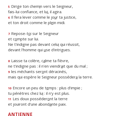
Dirige ton chem
i
n vers le Seigneur,
5
fais-lui confiance, et lu
i
, il agira.
Il fera lever comme le jo
u
r ta justice,
6
et ton droit comme le pl
e
in midi.
Repose-t
o
i sur le Seigneur
7
et c
o
mpte sur lui.
Ne t'indigne pas devant celu
i
qui réussit,
devant l'homme qui
u
se d'intrigues.
Laisse ta colère, c
a
lme ta fièvre,
8
ne t'indigne pas : il n'en viendr
a
it que du mal ;
les méchants ser
o
nt déracinés,
9
mais qui espère le Seigneur posséder
a
la terre.
Encore un peu de t
e
mps : plus d'impie ;
10
tu pénètres chez lu
i
: il n'y est plus.
Les doux posséder
o
nt la terre
11
et jouiront d'une abond
a
nte paix.
ANTIENNE