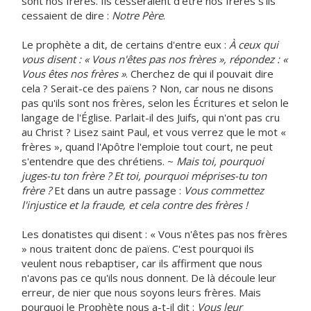
sont nos frères. Ils cesseraient d'être nos frères s'ils
cessaient de dire :
Notre Père
.
Le prophète a dit, de certains d'entre eux :
À ceux qui
vous disent : « Vous n'êtes pas nos frères », répondez : «
Vous êtes nos frères »
. Cherchez de qui il pouvait dire
cela ? Serait-ce des païens ? Non, car nous ne disons
pas qu'ils sont nos frères, selon les Écritures et selon le
langage de l'Église. Parlait-il des Juifs, qui n'ont pas cru
au Christ ? Lisez saint Paul, et vous verrez que le mot «
frères », quand l'Apôtre l'emploie tout court, ne peut
s'entendre que des chrétiens. ~
Mais toi, pourquoi
juges-tu ton frère ? Et toi, pourquoi méprises-tu ton
frère ?
Et dans un autre passage :
Vous commettez
l'injustice et la fraude, et cela contre des frères !
Les donatistes qui disent : « Vous n'êtes pas nos frères
» nous traitent donc de païens. C'est pourquoi ils
veulent nous rebaptiser, car ils affirment que nous
n'avons pas ce qu'ils nous donnent. De là découle leur
erreur, de nier que nous soyons leurs frères. Mais
pourquoi le Prophète nous a-t-il dit :
Vous leur