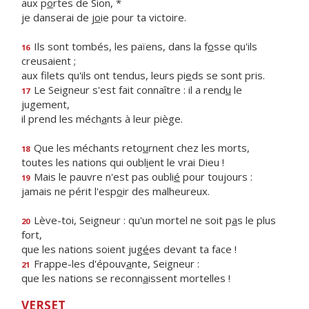
aux p
o
rtes de Sion, *
je danserai de j
o
ie pour ta victoire.
Ils sont tombés, les païens, dans la f
o
sse qu'ils
16
creusaient ;
aux filets qu'ils ont tendus, leurs pi
e
ds se sont pris.
Le Seigneur s'est fait connaître : il a rend
u
le
17
jugement,
il prend les méch
a
nts à leur piège.
Que les méchants reto
u
rnent chez les morts,
18
toutes les nations qui oubl
i
ent le vrai Dieu !
Mais le pauvre n'est pas oubli
é
pour toujours :
19
jamais ne périt l'esp
o
ir des malheureux.
Lève-toi, Seigneur : qu'un mortel ne soit p
a
s le plus
20
fort,
que les nations soient jug
é
es devant ta face !
Frappe-les d'épouv
a
nte, Seigneur :
21
que les nations se reconn
a
issent mortelles !
VERSET