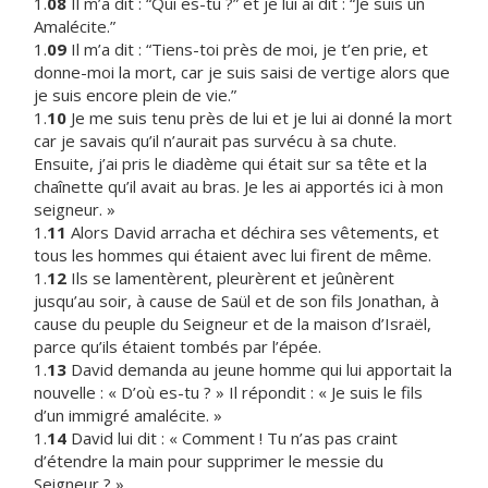
1.
08
Il m’a dit : “Qui es-tu ?” et je lui ai dit : “Je suis un
Amalécite.”
1.
09
Il m’a dit : “Tiens-toi près de moi, je t’en prie, et
donne-moi la mort, car je suis saisi de vertige alors que
je suis encore plein de vie.”
1.
10
Je me suis tenu près de lui et je lui ai donné la mort
car je savais qu’il n’aurait pas survécu à sa chute.
Ensuite, j’ai pris le diadème qui était sur sa tête et la
chaînette qu’il avait au bras. Je les ai apportés ici à mon
seigneur. »
1.
11
Alors David arracha et déchira ses vêtements, et
tous les hommes qui étaient avec lui firent de même.
1.
12
Ils se lamentèrent, pleurèrent et jeûnèrent
jusqu’au soir, à cause de Saül et de son fils Jonathan, à
cause du peuple du Seigneur et de la maison d’Israël,
parce qu’ils étaient tombés par l’épée.
1.
13
David demanda au jeune homme qui lui apportait la
nouvelle : « D’où es-tu ? » Il répondit : « Je suis le fils
d’un immigré amalécite. »
1.
14
David lui dit : « Comment ! Tu n’as pas craint
d’étendre la main pour supprimer le messie du
Seigneur ? »