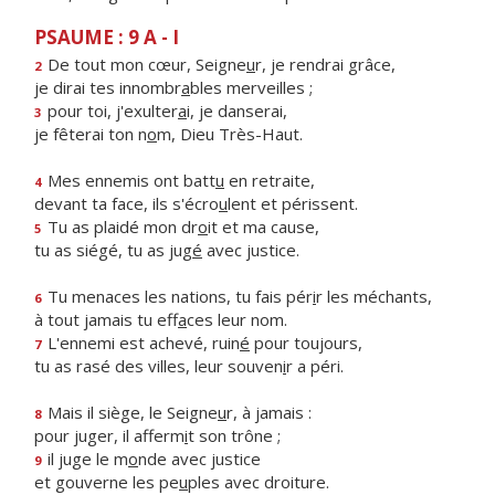
PSAUME : 9 A - I
De tout mon cœur, Seigne
u
r, je rendrai grâce,
2
je dirai tes innombr
a
bles merveilles ;
pour toi, j'exulter
a
i, je danserai,
3
je fêterai ton n
o
m, Dieu Très-Haut.
Mes ennemis ont batt
u
en retraite,
4
devant ta face, ils s'écro
u
lent et périssent.
Tu as plaidé mon dr
o
it et ma cause,
5
tu as siégé, tu as jug
é
avec justice.
Tu menaces les nations, tu fais pér
i
r les méchants,
6
à tout jamais tu eff
a
ces leur nom.
L'ennemi est achevé, ruin
é
pour toujours,
7
tu as rasé des villes, leur souven
i
r a péri.
Mais il siège, le Seigne
u
r, à jamais :
8
pour juger, il afferm
i
t son trône ;
il juge le m
o
nde avec justice
9
et gouverne les pe
u
ples avec droiture.