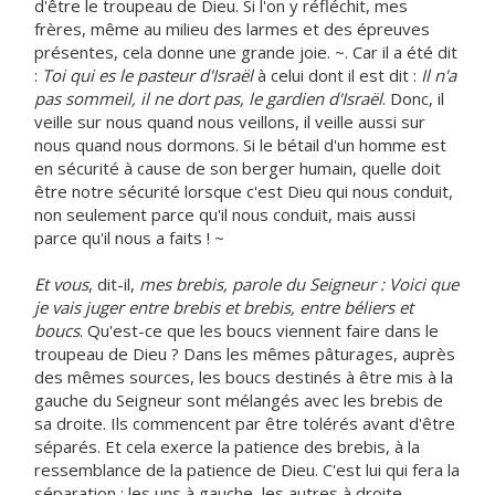
d'être le troupeau de Dieu. Si l'on y réfléchit, mes
frères, même au milieu des larmes et des épreuves
présentes, cela donne une grande joie. ~. Car il a été dit
:
Toi qui es le pasteur d'Israël
à celui dont il est dit :
Il n'a
pas sommeil, il ne dort pas, le gardien d'Israël
. Donc, il
veille sur nous quand nous veillons, il veille aussi sur
nous quand nous dormons. Si le bétail d'un homme est
en sécurité à cause de son berger humain, quelle doit
être notre sécurité lorsque c'est Dieu qui nous conduit,
non seulement parce qu'il nous conduit, mais aussi
parce qu'il nous a faits ! ~
Et vous
, dit-il,
mes brebis, parole du Seigneur : Voici que
je vais juger entre brebis et brebis, entre béliers et
boucs
. Qu'est-ce que les boucs viennent faire dans le
troupeau de Dieu ? Dans les mêmes pâturages, auprès
des mêmes sources, les boucs destinés à être mis à la
gauche du Seigneur sont mélangés avec les brebis de
sa droite. Ils commencent par être tolérés avant d'être
séparés. Et cela exerce la patience des brebis, à la
ressemblance de la patience de Dieu. C'est lui qui fera la
séparation : les uns à gauche, les autres à droite.