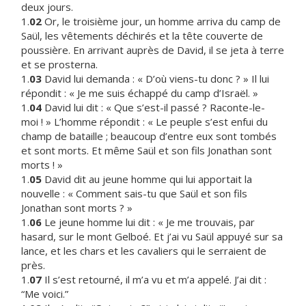
deux jours.
1.
02
Or, le troisième jour, un homme arriva du camp de
Saül, les vêtements déchirés et la tête couverte de
poussière. En arrivant auprès de David, il se jeta à terre
et se prosterna.
1.
03
David lui demanda : « D’où viens-tu donc ? » Il lui
répondit : « Je me suis échappé du camp d’Israël. »
1.
04
David lui dit : « Que s’est-il passé ? Raconte-le-
moi ! » L’homme répondit : « Le peuple s’est enfui du
champ de bataille ; beaucoup d’entre eux sont tombés
et sont morts. Et même Saül et son fils Jonathan sont
morts ! »
1.
05
David dit au jeune homme qui lui apportait la
nouvelle : « Comment sais-tu que Saül et son fils
Jonathan sont morts ? »
1.
06
Le jeune homme lui dit : « Je me trouvais, par
hasard, sur le mont Gelboé. Et j’ai vu Saül appuyé sur sa
lance, et les chars et les cavaliers qui le serraient de
près.
1.
07
Il s’est retourné, il m’a vu et m’a appelé. J’ai dit :
“Me voici.”