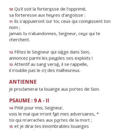
Qu'il soit la forter
e
sse de l'opprimé,
10
sa forteresse aux he
u
res d'angoisse :
ils s'appuieront sur toi, ceux qui conn
a
issent ton
11
nom ;
jamais tu n'abandonnes, Seigneur, ce
u
x qui te
cherchent.
Fêtez le Seigneur qui si
è
ge dans Sion,
12
annoncez parmi les pe
u
ples ses exploits !
Attentif au sang vers
é
, il se rappelle,
13
il n'oublie pas le cr
i
des malheureux.
ANTIENNE
Je proclamerai ta louange aux portes de Sion.
PSAUME : 9 A - II
Pitié pour moi, Seigneur,
14
vois le mal que m'ont f
a
it mes adversaires, *
toi qui m'arraches aux p
o
rtes de la mort ;
et je dirai tes innombrables louanges
15