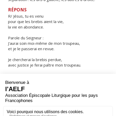
RÉPONS
R/ Jésus, tu es venu
pour que les brebis aient la vie,
la vie en abondance.
Parole du Seigneur :
J'aurai soin moi-même de mon troupeau,
et je le passerai en revue.
Je chercherai la brebis perdue,
avec justice je ferai paître mon troupeau.
Je les rassemblerai des pays étrangers,
et les ramènerai sur leur terre.
ORAISON
Dans ton amour inlassable, Seigneur, veille sur ta famille
; et puisque ta grâce est notre unique espoir, garde-