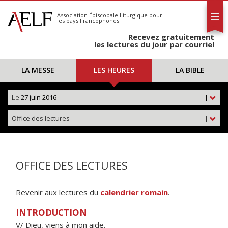
L'AELF
S'abonner
Association Épiscopale Liturgique
pour
les pays Francophones
Calendrier
Recevez gratuitement
Contact
les lectures du jour par courriel
LA MESSE
LES HEURES
LA BIBLE
Le
27 juin 2016
|
Office des lectures
|
OFFICE DES LECTURES
Revenir aux lectures du
calendrier romain
.
INTRODUCTION
V/ Dieu, viens à mon aide,