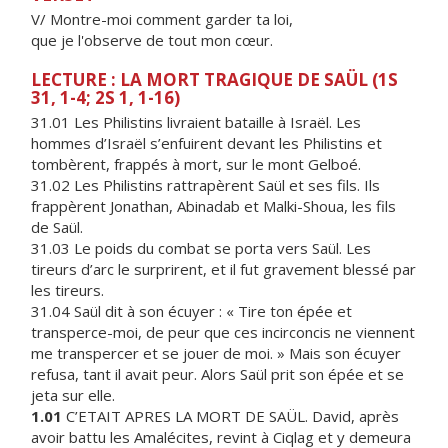
V/ Montre-moi comment garder ta loi,
que je l'observe de tout mon cœur.
LECTURE : LA MORT TRAGIQUE DE SAÜL (1S
31, 1-4; 2S 1, 1-16)
31.01 Les Philistins livraient bataille à Israël. Les
hommes d’Israël s’enfuirent devant les Philistins et
tombèrent, frappés à mort, sur le mont Gelboé.
31.02 Les Philistins rattrapèrent Saül et ses fils. Ils
frappèrent Jonathan, Abinadab et Malki-Shoua, les fils
de Saül.
31.03 Le poids du combat se porta vers Saül. Les
tireurs d’arc le surprirent, et il fut gravement blessé par
les tireurs.
31.04 Saül dit à son écuyer : « Tire ton épée et
transperce-moi, de peur que ces incirconcis ne viennent
me transpercer et se jouer de moi. » Mais son écuyer
refusa, tant il avait peur. Alors Saül prit son épée et se
jeta sur elle.
1.01
C’ETAIT APRES LA MORT DE SAÜL. David, après
avoir battu les Amalécites, revint à Ciqlag et y demeura