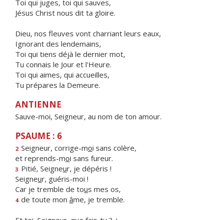
Toi qui juges, toi qui sauves,
Jésus Christ nous dit ta gloire.
Dieu, nos fleuves vont charriant leurs eaux,
Ignorant des lendemains,
Toi qui tiens déjà le dernier mot,
Tu connais le Jour et l'Heure.
Toi qui aimes, qui accueilles,
Tu prépares la Demeure.
ANTIENNE
Sauve-moi, Seigneur, au nom de ton amour.
PSAUME : 6
Seigneur, corrige-m
o
i sans colère,
2
et reprends-m
o
i sans fureur.
Pitié, Seigne
u
r, je dépéris !
3
Seigne
u
r, guéris-moi !
Car je tremble de to
u
s mes os,
de toute mon
â
me, je tremble.
4