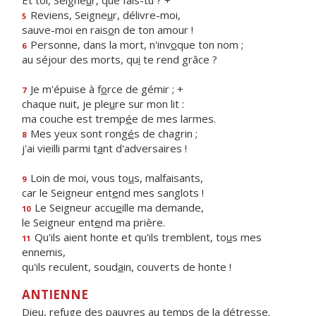
Et toi, Seigne
u
r, que fais-tu ? +
Reviens, Seigne
u
r, délivre-moi,
5
sauve-moi en rais
o
n de ton amour !
Personne, dans la mort, n'inv
o
que ton nom ;
6
au séjour des morts, qu
i
te rend grâce ?
Je m'épuise à f
o
rce de gémir ; +
7
chaque nuit, je ple
u
re sur mon lit :
ma couche est tremp
é
e de mes larmes.
Mes yeux sont rong
é
s de chagrin ;
8
j'ai vieilli parmi t
a
nt d'adversaires !
Loin de moi, vous to
u
s, malfaisants,
9
car le Seigneur ent
e
nd mes sanglots !
Le Seigneur accu
e
ille ma demande,
10
le Seigneur ent
e
nd ma prière.
Qu'ils aient honte et qu'ils tremblent, to
u
s mes
11
ennemis,
qu'ils reculent, soud
a
in, couverts de honte !
ANTIENNE
Dieu, refuge des pauvres au temps de la détresse.