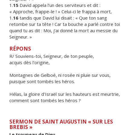
1.
15
David appela l’un des serviteurs et dit :
« Approche, frappe-le ! » Celui-ci le frappa à mort,
1.
16
tandis que David lui disait : « Que ton sang
retombe sur ta tête ! Car ta bouche a parlé contre toi
quand tu as dit : Moi, j’ai donné la mort au messie du
Seigneur. »
RÉPONS
R/ Souviens-toi, Seigneur, de ton peuple,
acquis dès l'origine,
Montagnes de Gelboé, ni rosée ni pluie sur vous,
puisque sont tombés les héros.
Hélas, la gloire d'Israël sur les hauteurs est meurtrie,
comment sont tombés les héros ?
SERMON DE SAINT AUGUSTIN « SUR LES
BREBIS »
Le troupeau de Dieu