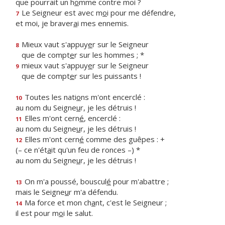
que pourrait un h
o
mme contre moi ?
Le Seigneur est avec m
o
i pour me défendre,
7
et moi, je braver
a
i mes ennemis.
Mieux vaut s'appuy
e
r sur le Seigneur
8
que de compt
e
r sur les hommes ; *
mieux vaut s'appuy
e
r sur le Seigneur
9
que de compt
e
r sur les puissants !
Toutes les nati
o
ns m'ont encerclé :
10
au nom du Seigne
u
r, je les détruis !
Elles m'ont cern
é
, encerclé :
11
au nom du Seigne
u
r, je les détruis !
Elles m'ont cern
é
comme des guêpes : +
12
(– ce n'ét
a
it qu'un feu de ronces –) *
au nom du Seigne
u
r, je les détruis !
On m'a poussé, bouscul
é
pour m'abattre ;
13
mais le Seigne
u
r m'a défendu.
Ma force et mon ch
a
nt, c'est le Seigneur ;
14
il est pour m
o
i le salut.