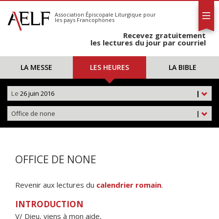
L'AELF
S'abonner
Association Épiscopale Liturgique
pour
les pays Francophones
Calendrier
Recevez gratuitement
Contact
les lectures du jour par courriel
LA MESSE
LES HEURES
LA BIBLE
Le
26 juin 2016
|
Office de none
|
OFFICE DE NONE
Revenir aux lectures du
calendrier romain
.
INTRODUCTION
V/ Dieu, viens à mon aide,