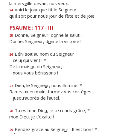
la merv
e
ille devant nos yeux.
Voici le jour que f
t le Seigneur,
24
qu'il soit pour nous jour de f
ê
te et de joie !
PSAUME : 117 - III
Donne, Seigneur, d
o
nne le salut !
25
Donne, Seigneur, d
o
nne la victoire !
Béni soit au n
o
m du Seigneur
26
celu
i
qui vient ! *
De la mais
o
n du Seigneur,
no
u
s vous bénissons !
Dieu, le Seigne
u
r, nous illumine. *
27
Rameaux en main, formez vos cortèges
jusqu'aupr
è
s de l'autel.
Tu es mon Die
u
, je te rends grâce, *
28
mon Die
u
, je t'exalte !
Rendez grâce au Seigne
u
r : Il est bon ! *
29