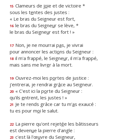
Clameurs de j
o
ie et de victoire *
15
sous les t
e
ntes des justes :
« Le bras du Seigneur est fort,
le bras du Seigne
u
r se lève, *
16
le bras du Seigne
u
r est fort ! »
Non, je ne mourrai p
a
s, je vivrai
17
pour annoncer les acti
o
ns du Seigneur :
il m'a frappé, le Seigne
u
r, il m'a frappé,
18
mais sans me livr
e
r à la mort.
Ouvrez-moi les p
o
rtes de justice :
19
j'entrerai, je rendrai gr
â
ce au Seigneur.
« C'est ici la p
o
rte du Seigneur :
20
qu'ils
e
ntrent, les justes ! »
Je te rends grâce car tu m'
a
s exaucé :
21
tu es pour m
o
i le salut.
La pierre qu'ont rejet
é
e les bâtisseurs
22
est deven
u
e la pierre d'angle :
c'est là l'œ
u
vre du Seigneur,
23