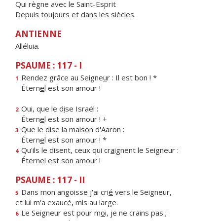
Qui règne avec le Saint-Esprit
Depuis toujours et dans les siècles.
ANTIENNE
Alléluia.
PSAUME : 117 - I
Rendez grâce au Seigne
u
r : Il est bon ! *
1
Étern
e
l est son amour !
Oui, que le d
i
se Israël :
2
Étern
e
l est son amour ! +
Que le dise la mais
o
n d'Aaron :
3
Étern
e
l est son amour ! *
Qu'ils le disent, ceux qui cr
a
ignent le Seigneur :
4
Étern
e
l est son amour !
PSAUME : 117 - II
Dans mon angoisse j'ai cri
é
vers le Seigneur,
5
et lui m'a exauc
é
, mis au large.
Le Seigneur est pour m
o
i, je ne crains pas ;
6