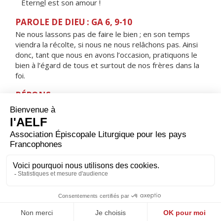
Étern
e
l est son amour !
PAROLE DE DIEU : GA 6, 9-10
Ne nous lassons pas de faire le bien ; en son temps
viendra la récolte, si nous ne nous relâchons pas. Ainsi
donc, tant que nous en avons l’occasion, pratiquons le
bien à l’égard de tous et surtout de nos frères dans la
foi.
RÉPONS
V/ J'appelle de tout cœur, réponds-moi,
je garderai tes commandements.
ORAISON
Tu as voulu, Seigneur, qu'en recevant ta grâce nous
devenions des fils de lumière ; ne permets pas que
l'erreur nous plonge dans la nuit, mais accorde-nous
d'être toujours rayonnants de ta vérité.