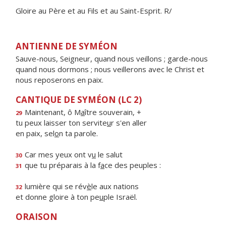
Gloire au Père et au Fils et au Saint-Esprit. R/
ANTIENNE DE SYMÉON
Sauve-nous, Seigneur, quand nous veillons ; garde-nous
quand nous dormons ; nous veillerons avec le Christ et
nous reposerons en paix.
CANTIQUE DE SYMÉON (LC 2)
Maintenant, ô M
a
ître souverain, +
29
tu peux laisser ton servite
u
r s'en aller
en paix, sel
o
n ta parole.
Car mes yeux ont v
u
le salut
30
que tu préparais à la f
a
ce des peuples :
31
lumière qui se rév
è
le aux nations
32
et donne gloire à ton pe
u
ple Israël.
ORAISON