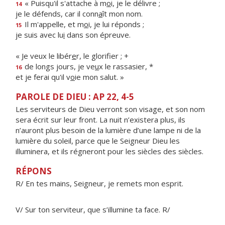
« Puisqu'il s'attache à m
o
i, je le délivre ;
14
je le défends, car il conn
a
ît mon nom.
Il m'appelle, et m
o
i, je lui réponds ;
15
je suis avec lu
i
dans son épreuve.
« Je veux le libér
e
r, le glorifier ; +
de longs jours, je ve
u
x le rassasier, *
16
et je ferai qu'il v
o
ie mon salut. »
PAROLE DE DIEU : AP 22, 4-5
Les serviteurs de Dieu verront son visage, et son nom
sera écrit sur leur front. La nuit n’existera plus, ils
n’auront plus besoin de la lumière d’une lampe ni de la
lumière du soleil, parce que le Seigneur Dieu les
illuminera, et ils régneront pour les siècles des siècles.
RÉPONS
R/ En tes mains, Seigneur, je remets mon esprit.
V/ Sur ton serviteur, que s’illumine ta face. R/