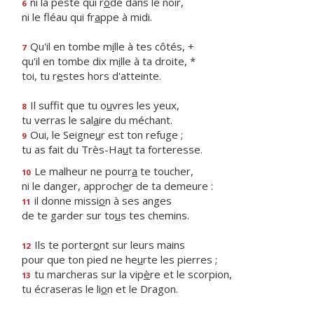
ni la peste qui r
ô
de dans le noir,
6
ni le fléau qui fr
a
ppe à midi.
Qu'il en tombe m
i
lle à tes côtés, +
7
qu'il en tombe dix m
i
lle à ta droite, *
toi, tu r
e
stes hors d'atteinte.
Il suffit que tu o
u
vres les yeux,
8
tu verras le sal
a
ire du méchant.
Oui, le Seigne
u
r est ton refuge ;
9
tu as fait du Très-Ha
u
t ta forteresse.
Le malheur ne pourr
a
te toucher,
10
ni le danger, approch
e
r de ta demeure :
il donne missi
o
n à ses anges
11
de te garder sur to
u
s tes chemins.
Ils te porter
o
nt sur leurs mains
12
pour que ton pied ne he
u
rte les pierres ;
tu marcheras sur la vip
è
re et le scorpion,
13
tu écraseras le li
o
n et le Dragon.