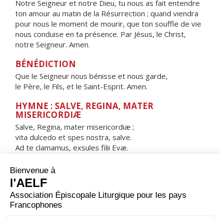
Notre Seigneur et notre Dieu, tu nous as fait entendre
ton amour au matin de la Résurrection ; quand viendra
pour nous le moment de mourir, que ton souffle de vie
nous conduise en ta présence. Par Jésus, le Christ,
notre Seigneur. Amen.
BÉNÉDICTION
Que le Seigneur nous bénisse et nous garde,
le Père, le Fils, et le Saint-Esprit. Amen.
HYMNE : SALVE, REGINA, MATER
MISERICORDIÆ
Salve, Regina, mater misericordiæ ;
vita dulcedo et spes nostra, salve.
Ad te clamamus, exsules filii Evæ.
Ad te suspiramus, gementes et flentes
in hac lacrimarum valle.
Eia ergo, advocata nostra,
illos tuos misericordes oculos
ad nos converte.
Et Iesum, benedictum fructum ventris tui,