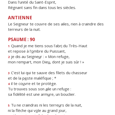
Dans l'unité du Saint-Esprit,
Régnant sans fin dans tous les siècles.
ANTIENNE
Le Seigneur te couvre de ses ailes, rien à craindre des
terreurs de la nuit.
PSAUME : 90
Quand je me tiens sous l'abr
i
du Très-Haut
1
et repose à l'
o
mbre du Puissant,
je dis au Seigne
u
r : « Mon refuge,
2
mon rempart, mon Die
u
, dont je suis sûr ! »
C'est lui qui te sauve des filets du chasseur
3
et de la p
e
ste maléfique ; *
il te co
u
vre et te protège.
4
Tu trouves sous son
a
ile un refuge :
sa fidélité est une arm
u
re, un bouclier.
Tu ne craindras ni les terre
u
rs de la nuit,
5
ni la flèche qui v
o
le au grand jour,