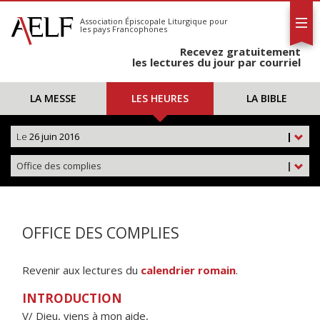
L'AELF
S'abonner
Association Épiscopale Liturgique
pour
les pays Francophones
Calendrier
Recevez gratuitement
Contact
les lectures du jour par courriel
LA MESSE
LES HEURES
LA BIBLE
Le
26 juin 2016
|
Office des complies
|
OFFICE DES COMPLIES
Revenir aux lectures du
calendrier romain
.
INTRODUCTION
V/ Dieu, viens à mon aide,