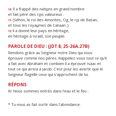
Il a frappé des nati
o
ns en grand nombre
10
et fait périr des r
o
is valeureux :
(Séhon, le roi des Amorites, Og, le r
o
i de Basan,
11
et tous les roya
u
mes de Canaan ;)
il a donné leur pays en héritage,
12
en héritage à Israël, son peuple.
PAROLE DE DIEU : (JDT 8, 25-26A.27B)
Rendons grâce au Seigneur notre Dieu qui nous
éprouve comme nos pères. Rappelez-vous tout ce qu’il
a fait avec Abraham et combien il a éprouvé Isaac et
tout ce qui arriva à Jacob. C’est pour les avertir que le
Seigneur flagelle ceux qui s’approchent de lui.
RÉPONS
R/ Nous sommes entrés dans l’eau et le feu :
* Tu nous as fait sortir dans l’abondance.