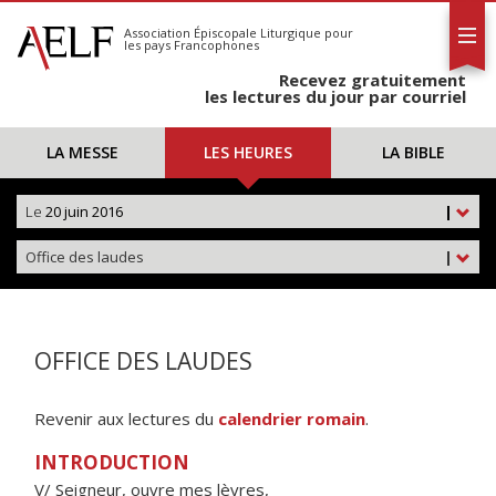
L'AELF
S'abonner
Association Épiscopale Liturgique
pour
les pays Francophones
Calendrier
Recevez gratuitement
Contact
les lectures du jour par courriel
LA MESSE
LES HEURES
LA BIBLE
Le
20 juin 2016
|
Office des laudes
|
OFFICE DES LAUDES
Revenir aux lectures du
calendrier romain
.
INTRODUCTION
V/ Seigneur, ouvre mes lèvres,