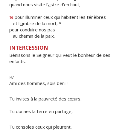
quand nous visite l'
a
stre d'en haut,
pour illuminer ceux qui habitent les ténèbres
79
et l'
o
mbre de la mort, *
pour conduire nos pas
au chem
i
n de la paix.
INTERCESSION
Bénissons le Seigneur qui veut le bonheur de ses
enfants.
R/
Ami des hommes, sois béni !
Tu invites à la pauvreté des cœurs,
Tu donnes la terre en partage,
Tu consoles ceux qui pleurent,