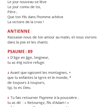
Le jour nouveau se lève
Le jour connu de toi,
Père ;
Que ton Fils dans l’homme achève
La victoire de la croix !
ANTIENNE
Rassasie-nous de ton amour au matin, et nous vivrons
dans la joie et les chants.
PSAUME : 89
D’âge en
â
ge, Seigneur,
1
tu as ét
é
notre refuge.
Avant que n
a
issent les montagnes, +
2
que tu enfantes la t
e
rre et le monde, *
de toujours à toujours,
t
o
i, tu es Dieu.
Tu fais retourner l’h
o
mme à la poussière ;
3
tu as dit : « Retourn
e
z, fils d’Adam ! »