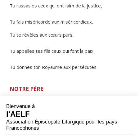
Tu rassasies ceux qui ont faim de la justice,
Tu fais miséricorde aux miséricordieux,
Tu te révèles aux cœurs purs,
Tu appelles tes fils ceux qui font la paix,
Tu donnes ton Royaume aux persécutés.
NOTRE PÈRE
ORAISON
Tu demandes à l'humanité, Dieu créateur, de se
perfectionner de jour en jour et d'achever par son
travail l'œuvre immense de la création ; aide-nous à
faire que tous les hommes aient des conditions de
travail qui respectent leur dignité : qu'en s'efforçant