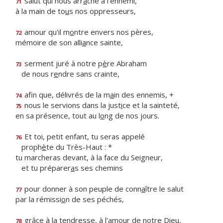
salut qui nous arr
a
che à l'ennemi,
71
à la main de to
u
s nos oppresseurs,
amour qu'il m
o
ntre envers nos pères,
72
mémoire de son alli
a
nce sainte,
serment juré à notre p
è
re Abraham
73
de nous r
e
ndre sans crainte,
afin que, délivrés de la m
a
in des ennemis, +
74
nous le servions dans la just
i
ce et la sainteté,
75
en sa présence, tout au l
o
ng de nos jours.
Et toi, petit enfant, tu seras appelé
76
proph
è
te du Très-Haut : *
tu marcheras devant, à la face du Seigneur,
et tu préparer
a
s ses chemins
pour donner à son peuple de conn
a
ître le salut
77
par la rémissi
o
n de ses péchés,
grâce à la tendresse, à l'amo
u
r de notre Dieu,
78