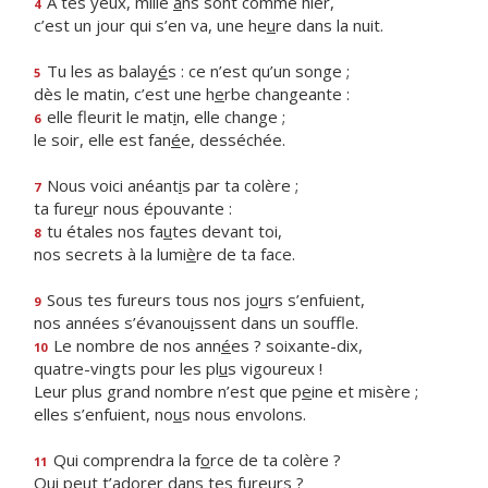
À tes yeux, mille
a
ns sont comme hier,
4
c’est un jour qui s’en va, une he
u
re dans la nuit.
Tu les as balay
é
s : ce n’est qu’un songe ;
5
dès le matin, c’est une h
e
rbe changeante :
elle fleurit le mat
i
n, elle change ;
6
le soir, elle est fan
é
e, desséchée.
Nous voici anéant
i
s par ta colère ;
7
ta fure
u
r nous épouvante :
tu étales nos fa
u
tes devant toi,
8
nos secrets à la lumi
è
re de ta face.
Sous tes fureurs tous nos jo
u
rs s’enfuient,
9
nos années s’évanou
i
ssent dans un souffle.
Le nombre de nos ann
é
es ? soixante-dix,
10
quatre-vingts pour les pl
u
s vigoureux !
Leur plus grand nombre n’est que p
e
ine et misère ;
elles s’enfuient, no
u
s nous envolons.
Qui comprendra la f
o
rce de ta colère ?
11
Qui peut t’ador
e
r dans tes fureurs ?