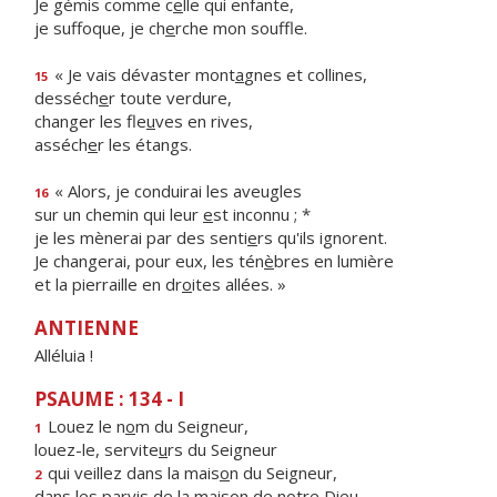
Je gémis comme c
e
lle qui enfante,
je suffoque, je ch
e
rche mon souffle.
« Je vais dévaster mont
a
gnes et collines,
15
desséch
e
r toute verdure,
changer les fle
u
ves en rives,
asséch
e
r les étangs.
« Alors, je conduirai les aveugles
16
sur un chemin qui leur
e
st inconnu ; *
je les mènerai par des senti
e
rs qu'ils ignorent.
Je changerai, pour eux, les tén
è
bres en lumière
et la pierraille en dr
o
ites allées. »
ANTIENNE
Alléluia !
PSAUME : 134 - I
Louez le n
o
m du Seigneur,
1
louez-le, servite
u
rs du Seigneur
qui veillez dans la mais
o
n du Seigneur,
2
dans les parvis de la mais
o
n de notre Dieu.