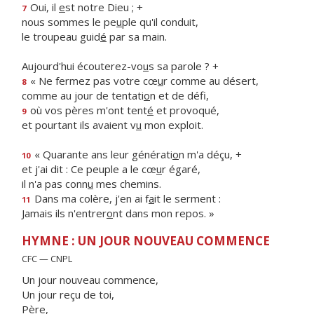
Oui, il
e
st notre Dieu ; +
7
nous sommes le pe
u
ple qu'il conduit,
le troupeau guid
é
par sa main.
Aujourd'hui écouterez-vo
u
s sa parole ? +
« Ne fermez pas votre cœ
u
r comme au désert,
8
comme au jour de tentati
o
n et de défi,
où vos pères m'ont tent
é
et provoqué,
9
et pourtant ils avaient v
u
mon exploit.
« Quarante ans leur générati
o
n m'a déçu, +
10
et j'ai dit : Ce peuple a le cœ
u
r égaré,
il n'a pas conn
u
mes chemins.
Dans ma colère, j'en ai f
a
it le serment :
11
Jamais ils n'entrer
o
nt dans mon repos. »
HYMNE : UN JOUR NOUVEAU COMMENCE
CFC — CNPL
Un jour nouveau commence,
Un jour reçu de toi,
Père,