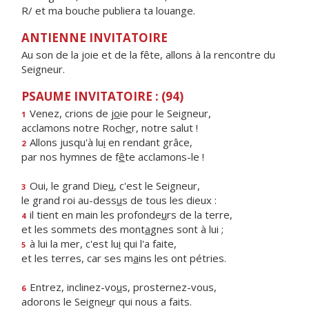
R/ et ma bouche publiera ta louange.
ANTIENNE INVITATOIRE
Au son de la joie et de la fête, allons à la rencontre du
Seigneur.
PSAUME INVITATOIRE : (94)
Venez, crions de j
o
ie pour le Seigneur,
1
acclamons notre Roch
e
r, notre salut !
Allons jusqu'à lu
i
en rendant grâce,
2
par nos hymnes de f
ê
te acclamons-le !
Oui, le grand Die
u
, c'est le Seigneur,
3
le grand roi au-dess
u
s de tous les dieux :
il tient en main les profonde
u
rs de la terre,
4
et les sommets des mont
a
gnes sont à lui ;
à lui la mer, c'est lu
i
qui l'a faite,
5
et les terres, car ses m
a
ins les ont pétries.
Entrez, inclinez-vo
u
s, prosternez-vous,
6
adorons le Seigne
u
r qui nous a faits.