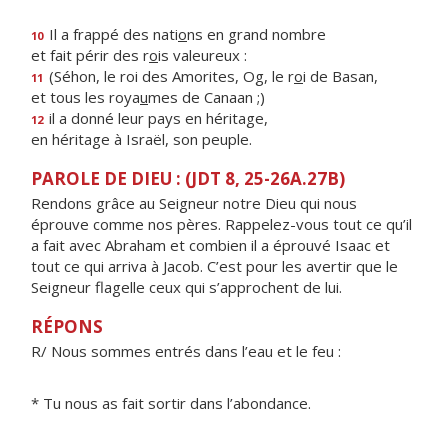
Il a frappé des nati
o
ns en grand nombre
10
et fait périr des r
o
is valeureux :
(Séhon, le roi des Amorites, Og, le r
o
i de Basan,
11
et tous les roya
u
mes de Canaan ;)
il a donné leur pays en héritage,
12
en héritage à Israël, son peuple.
PAROLE DE DIEU : (JDT 8, 25-26A.27B)
Rendons grâce au Seigneur notre Dieu qui nous
éprouve comme nos pères. Rappelez-vous tout ce qu’il
a fait avec Abraham et combien il a éprouvé Isaac et
tout ce qui arriva à Jacob. C’est pour les avertir que le
Seigneur flagelle ceux qui s’approchent de lui.
RÉPONS
R/ Nous sommes entrés dans l’eau et le feu :
* Tu nous as fait sortir dans l’abondance.