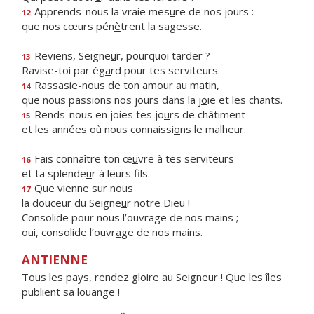
Apprends-nous la vraie mes
u
re de nos jours :
12
que nos cœurs pén
è
trent la sagesse.
Reviens, Seigne
u
r, pourquoi tarder ?
13
Ravise-toi par ég
a
rd pour tes serviteurs.
Rassasie-nous de ton amo
u
r au matin,
14
que nous passions nos jours dans la j
o
ie et les chants.
Rends-nous en joies tes jo
u
rs de châtiment
15
et les années où nous connaissi
o
ns le malheur.
Fais connaître ton œ
u
vre à tes serviteurs
16
et ta splende
u
r à leurs fils.
Que vienne sur nous
17
la douceur du Seigne
u
r notre Dieu !
Consolide pour nous l’ouvrage de nos mains ;
oui, consolide l’ouvr
a
ge de nos mains.
ANTIENNE
Tous les pays, rendez gloire au Seigneur ! Que les îles
publient sa louange !