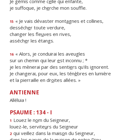
Je gémis comme c
e
lle qui enfante,
je suffoque, je ch
e
rche mon souffle.
« Je vais dévaster mont
a
gnes et collines,
15
desséch
e
r toute verdure,
changer les fle
u
ves en rives,
asséch
e
r les étangs.
« Alors, je conduirai les aveugles
16
sur un chemin qui leur
e
st inconnu ; *
je les mènerai par des senti
e
rs qu'ils ignorent.
Je changerai, pour eux, les tén
è
bres en lumière
et la pierraille en dr
o
ites allées. »
ANTIENNE
Alléluia !
PSAUME : 134 - I
Louez le n
o
m du Seigneur,
1
louez-le, servite
u
rs du Seigneur
qui veillez dans la mais
o
n du Seigneur,
2
dans les parvis de la mais
o
n de notre Dieu.