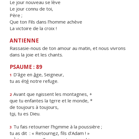
Le jour nouveau se lève
Le jour connu de toi,
Père ;
Que ton Fils dans l’homme achève
La victoire de la croix !
ANTIENNE
Rassasie-nous de ton amour au matin, et nous vivrons
dans la joie et les chants.
PSAUME : 89
D’âge en
â
ge, Seigneur,
1
tu as ét
é
notre refuge.
Avant que n
a
issent les montagnes, +
2
que tu enfantes la t
e
rre et le monde, *
de toujours à toujours,
t
o
i, tu es Dieu.
Tu fais retourner l’h
o
mme à la poussière ;
3
tu as dit : « Retourn
e
z, fils d’Adam ! »