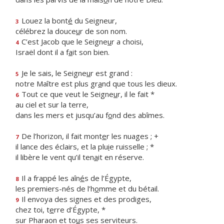
Louez la bont
é
du Seigneur,
3
célébrez la douce
u
r de son nom.
C’est Jacob que le Seigne
u
r a choisi,
4
Israël dont il a f
a
it son bien.
Je le sais, le Seigne
u
r est grand :
5
notre Maître est plus gr
a
nd que tous les dieux.
Tout ce que veut le Seigne
u
r, il le fait *
6
au ciel et sur la terre,
dans les mers et jusqu’au f
o
nd des abîmes.
De l’horizon, il fait mont
e
r les nuages ; +
7
il lance des éclairs, et la plu
i
e ruisselle ; *
il libère le vent qu’il ten
a
it en réserve.
Il a frappé les aîn
é
s de l’Égypte,
8
les premiers-nés de l’h
o
mme et du bétail.
Il envoya des signes et des prodiges,
9
chez toi, t
e
rre d’Égypte, *
sur Pharaon et to
u
s ses serviteurs.