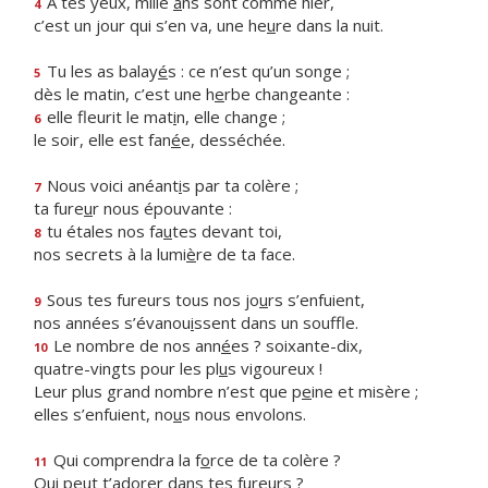
À tes yeux, mille
a
ns sont comme hier,
4
c’est un jour qui s’en va, une he
u
re dans la nuit.
Tu les as balay
é
s : ce n’est qu’un songe ;
5
dès le matin, c’est une h
e
rbe changeante :
elle fleurit le mat
i
n, elle change ;
6
le soir, elle est fan
é
e, desséchée.
Nous voici anéant
i
s par ta colère ;
7
ta fure
u
r nous épouvante :
tu étales nos fa
u
tes devant toi,
8
nos secrets à la lumi
è
re de ta face.
Sous tes fureurs tous nos jo
u
rs s’enfuient,
9
nos années s’évanou
i
ssent dans un souffle.
Le nombre de nos ann
é
es ? soixante-dix,
10
quatre-vingts pour les pl
u
s vigoureux !
Leur plus grand nombre n’est que p
e
ine et misère ;
elles s’enfuient, no
u
s nous envolons.
Qui comprendra la f
o
rce de ta colère ?
11
Qui peut t’ador
e
r dans tes fureurs ?