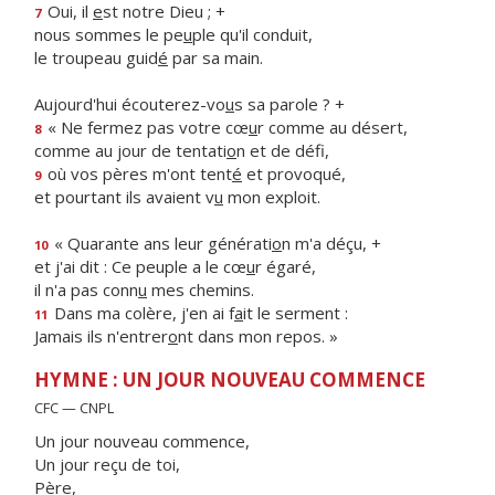
Oui, il
e
st notre Dieu ; +
7
nous sommes le pe
u
ple qu'il conduit,
le troupeau guid
é
par sa main.
Aujourd'hui écouterez-vo
u
s sa parole ? +
« Ne fermez pas votre cœ
u
r comme au désert,
8
comme au jour de tentati
o
n et de défi,
où vos pères m'ont tent
é
et provoqué,
9
et pourtant ils avaient v
u
mon exploit.
« Quarante ans leur générati
o
n m'a déçu, +
10
et j'ai dit : Ce peuple a le cœ
u
r égaré,
il n'a pas conn
u
mes chemins.
Dans ma colère, j'en ai f
a
it le serment :
11
Jamais ils n'entrer
o
nt dans mon repos. »
HYMNE : UN JOUR NOUVEAU COMMENCE
CFC — CNPL
Un jour nouveau commence,
Un jour reçu de toi,
Père,