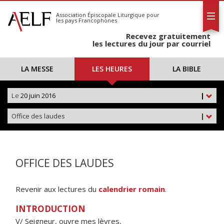
L'AELF
S'abonner
Association Épiscopale Liturgique
pour
les pays Francophones
Calendrier
Recevez gratuitement
Contact
les lectures du jour par courriel
LA MESSE
LES HEURES
LA BIBLE
Le
20 juin 2016
|
Office des laudes
|
OFFICE DES LAUDES
Revenir aux lectures du
calendrier romain
.
INTRODUCTION
V/ Seigneur, ouvre mes lèvres,