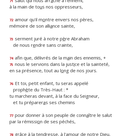
salut qui nous arr
a
che à l'ennemi,
71
à la main de to
u
s nos oppresseurs,
amour qu'il m
o
ntre envers nos pères,
72
mémoire de son alli
a
nce sainte,
serment juré à notre p
è
re Abraham
73
de nous r
e
ndre sans crainte,
afin que, délivrés de la m
a
in des ennemis, +
74
nous le servions dans la just
i
ce et la sainteté,
75
en sa présence, tout au l
o
ng de nos jours.
Et toi, petit enfant, tu seras appelé
76
proph
è
te du Très-Haut : *
tu marcheras devant, à la face du Seigneur,
et tu préparer
a
s ses chemins
pour donner à son peuple de conn
a
ître le salut
77
par la rémissi
o
n de ses péchés,
grâce à la tendresse, à l'amo
u
r de notre Dieu,
78