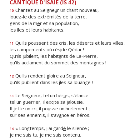
CANTIQUE D'ISAÏE (IS 42)
Chantez au Seigne
u
r un chant nouveau,
10
louez-le des extrémit
é
s de la terre,
gens de la m
e
r et sa population,
les
î
les et leurs habitants.
Qu'ils poussent des cris, les dés
e
rts et leurs villes,
11
les campements où rés
i
de Qédar !
Qu'ils jubilent, les habit
a
nts de La-Pierre,
qu'ils acclament du somm
e
t des montagnes !
Qu'ils rendent gl
o
ire au Seigneur,
12
qu'ils publient dans les
î
les sa louange !
Le Seigneur, tel un hér
o
s, s'élance ;
13
tel un guerrier, il exc
i
te sa jalousie.
Il jette un cri, il po
u
sse un hurlement ;
sur ses ennemis, il s'av
a
nce en héros.
« Longtemps, j'ai gard
é
le silence ;
14
je me suis tu, je me su
i
s contenu.