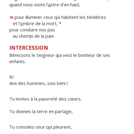
quand nous visite l'
a
stre d'en haut,
pour illuminer ceux qui habitent les ténèbres
79
et l'
o
mbre de la mort, *
pour conduire nos pas
au chem
i
n de la paix.
INTERCESSION
Bénissons le Seigneur qui veut le bonheur de ses
enfants.
R/
Ami des hommes, sois béni !
Tu invites à la pauvreté des cœurs,
Tu donnes la terre en partage,
Tu consoles ceux qui pleurent,