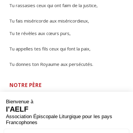
Tu rassasies ceux qui ont faim de la justice,
Tu fais miséricorde aux miséricordieux,
Tu te révèles aux cœurs purs,
Tu appelles tes fils ceux qui font la paix,
Tu donnes ton Royaume aux persécutés.
NOTRE PÈRE
ORAISON
Tu demandes à l'humanité, Dieu créateur, de se
perfectionner de jour en jour et d'achever par son
travail l'œuvre immense de la création ; aide-nous à
faire que tous les hommes aient des conditions de
travail qui respectent leur dignité : qu'en s'efforçant